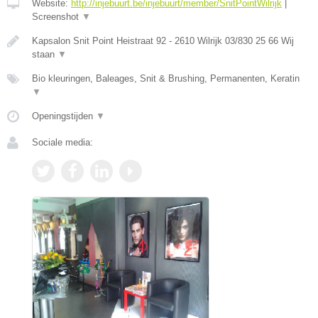
Website:
http://injebuurt.be/injebuurt/member/SnitPointWilrijk
|
Screenshot
▼
Kapsalon Snit Point Heistraat 92 - 2610 Wilrijk 03/830 25 66 Wij
staan
▼
Bio kleuringen, Baleages, Snit & Brushing, Permanenten, Keratin
▼
Openingstijden
▼
Sociale media: