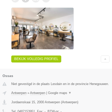
BEKIJK VOLLEDIG PROFIEL
Ossas
Niet gevestigd in de plaats Lesdain en in de provincie Henegouwen.
Antwerpen
»
Antwerpen
|
Google maps
▼
Jordaenskaai 15
,
2000
Antwerpen
(
Antwerpen
)
Tel:
0487153951
, Fax:
-
, BTW-nr:
-