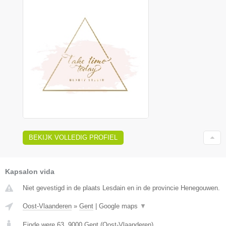
BEKIJK VOLLEDIG PROFIEL
Kapsalon vida
Niet gevestigd in de plaats Lesdain en in de provincie Henegouwen.
Oost-Vlaanderen
»
Gent
|
Google maps
▼
Einde were 63
,
9000
Gent
(
Oost-Vlaanderen
)