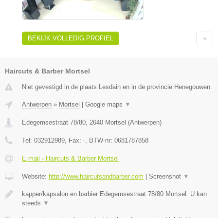
BEKIJK VOLLEDIG PROFIEL
Haircuts & Barber Mortsel
Niet gevestigd in de plaats Lesdain en in de provincie Henegouwen.
Antwerpen
»
Mortsel
|
Google maps
▼
Edegemsestraat 78/80
,
2640
Mortsel
(
Antwerpen
)
Tel:
032912989
, Fax:
-
, BTW-nr:
0681787858
E-mail › Haircuts & Barber Mortsel
Website:
http://www.haircutsandbarber.com
|
Screenshot
▼
kapper/kapsalon en barbier Edegemsestraat 78/80 Mortsel. U kan
steeds
▼