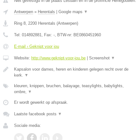
Niet gevestigd in de plaats Lesdain en in de provincie Henegouwen.
Antwerpen
»
Herentals
|
Google maps
▼
Ring 8
,
2200
Herentals
(
Antwerpen
)
Tel:
014892881
, Fax:
-
, BTW-nr:
BE0860451960
E-mail › Geknipt voor jou
Website:
http://www.geknipt-voor-jou.be
|
Screenshot
▼
Kapsalon voor dames, heren en kinderen gelegen recht over de
kerk.
▼
kleuren, knippen, bruchen, balayage, teasylights, babylights,
ombre,
▼
Er wordt gewerkt op afspraak.
Laatste facebook posts
▼
Sociale media: