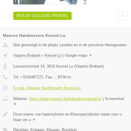
BEKIJK VOLLEDIG PROFIEL
Mauros Hairdressers Kessel-Lo
Niet gevestigd in de plaats Lesdain en in de provincie Henegouwen.
Vlaams-Brabant
»
Kessel Lo
|
Google maps
▼
Leuvensestraat 14
,
3010
Kessel Lo
(
Vlaams-Brabant
)
Tel:
+3216487271
, Fax:
-
, BTW-nr:
-
E-mail › Mauros Hairdressers Kessel-Lo
Website:
https://www.mauros.be/kapsalon-kessel-lo/
|
Screenshot
▼
Onze teams van haarstylisten en Kleurspecialisten staan voor u
klaar om u
▼
Diensten: Knippen, Kleuren, Brushing