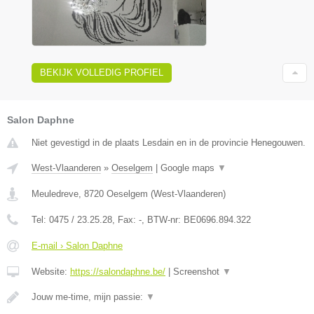
BEKIJK VOLLEDIG PROFIEL
Salon Daphne
Niet gevestigd in de plaats Lesdain en in de provincie Henegouwen.
West-Vlaanderen
»
Oeselgem
|
Google maps
▼
Meuledreve
,
8720
Oeselgem
(
West-Vlaanderen
)
Tel:
0475 / 23.25.28
, Fax:
-
, BTW-nr:
BE0696.894.322
E-mail › Salon Daphne
Website:
https://salondaphne.be/
|
Screenshot
▼
Jouw me-time, mijn passie:
▼