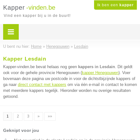
Ik ben een
kapper
Kapper
-vinden.be
Vind een kapper bij u in de buurt!
U bent nu hier:
Home
»
Henegouwen
»
Lesdain
Kapper Lesdain
Kapper-vinden.be bevat helaas nog geen
kappers in Lesdain
. Dit geldt
ook voor de gehele provincie Henegouwen (
kapper Henegouwen
). Voer
bovenaan deze pagina uw postcode in voor de dichtstbijzijnde kappers of
ga naar
direct contact met kappers
om via één e-mail in contact te komen
met meerdere kappers tegelijk. Hieronder worden nu overige resultaten
getoond.
1
2
3
»
»»
Geknipt voor jou