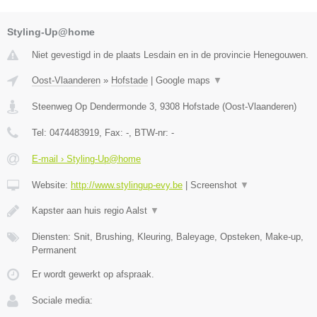
Styling-Up@home
Niet gevestigd in de plaats Lesdain en in de provincie Henegouwen.
Oost-Vlaanderen
»
Hofstade
|
Google maps
▼
Steenweg Op Dendermonde 3
,
9308
Hofstade
(
Oost-Vlaanderen
)
Tel:
0474483919
, Fax:
-
, BTW-nr:
-
E-mail › Styling-Up@home
Website:
http://www.stylingup-evy.be
|
Screenshot
▼
Kapster aan huis regio Aalst
▼
Diensten: Snit, Brushing, Kleuring, Baleyage, Opsteken, Make-up,
Permanent
Er wordt gewerkt op afspraak.
Sociale media: