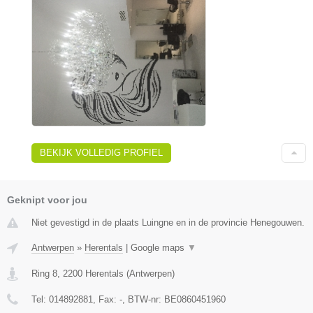
BEKIJK VOLLEDIG PROFIEL
Geknipt voor jou
Niet gevestigd in de plaats Luingne en in de provincie Henegouwen.
Antwerpen
»
Herentals
|
Google maps
▼
Ring 8
,
2200
Herentals
(
Antwerpen
)
Tel:
014892881
, Fax:
-
, BTW-nr:
BE0860451960