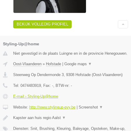
BEKIJK VOLLEDIG PROFIEL
Styling-Up@home
Niet gevestigd in de plaats Luingne en in de provincie Henegouwen.
Oost-Vlaanderen
»
Hofstade
|
Google maps
▼
Steenweg Op Dendermonde 3
,
9308
Hofstade
(
Oost-Vlaanderen
)
Tel:
0474483919
, Fax:
-
, BTW-nr:
-
E-mail › Styling-Up@home
Website:
http://www.stylingup-evy.be
|
Screenshot
▼
Kapster aan huis regio Aalst
▼
Diensten: Snit, Brushing, Kleuring, Baleyage, Opsteken, Make-up,