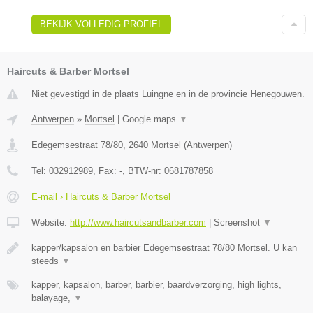
BEKIJK VOLLEDIG PROFIEL
Haircuts & Barber Mortsel
Niet gevestigd in de plaats Luingne en in de provincie Henegouwen.
Antwerpen
»
Mortsel
|
Google maps
▼
Edegemsestraat 78/80
,
2640
Mortsel
(
Antwerpen
)
Tel:
032912989
, Fax:
-
, BTW-nr:
0681787858
E-mail › Haircuts & Barber Mortsel
Website:
http://www.haircutsandbarber.com
|
Screenshot
▼
kapper/kapsalon en barbier Edegemsestraat 78/80 Mortsel. U kan
steeds
▼
kapper, kapsalon, barber, barbier, baardverzorging, high lights,
balayage,
▼