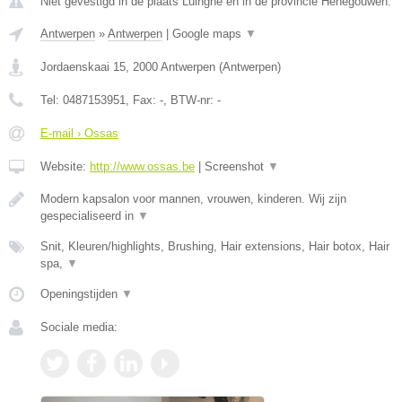
Niet gevestigd in de plaats Luingne en in de provincie Henegouwen.
Antwerpen
»
Antwerpen
|
Google maps
▼
Jordaenskaai 15
,
2000
Antwerpen
(
Antwerpen
)
Tel:
0487153951
, Fax:
-
, BTW-nr:
-
E-mail › Ossas
Website:
http://www.ossas.be
|
Screenshot
▼
Modern kapsalon voor mannen, vrouwen, kinderen. Wij zijn
gespecialiseerd in
▼
Snit, Kleuren/highlights, Brushing, Hair extensions, Hair botox, Hair
spa,
▼
Openingstijden
▼
Sociale media: