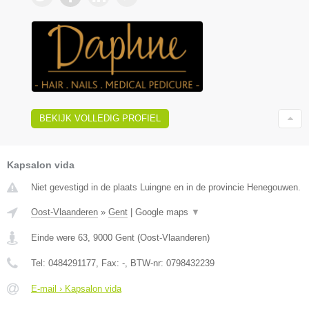
BEKIJK VOLLEDIG PROFIEL
Kapsalon vida
Niet gevestigd in de plaats Luingne en in de provincie Henegouwen.
Oost-Vlaanderen
»
Gent
|
Google maps
▼
Einde were 63
,
9000
Gent
(
Oost-Vlaanderen
)
Tel:
0484291177
, Fax:
-
, BTW-nr:
0798432239
E-mail › Kapsalon vida