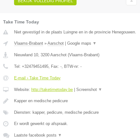
BEKIJK VOLLEDIG PROFIEL
Take Time Today
Niet gevestigd in de plaats Luingne en in de provincie Henegouwen.
Vlaams-Brabant
»
Aarschot
|
Google maps
▼
Nieuwland 10
,
3200
Aarschot
(
Vlaams-Brabant
)
Tel:
+32479451495
, Fax:
-
, BTW-nr:
-
E-mail › Take Time Today
Website:
http://taketimetoday.be
|
Screenshot
▼
Kapper en medische pedicure
Diensten: kapper, pedicure, medische pedicure
Er wordt gewerkt op afspraak.
Laatste facebook posts
▼