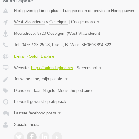
Salon Daphne
Niet gevestigd in de plaats Luingne en in de provincie Henegouwen.
West-Vlaanderen
»
Oeselgem
|
Google maps
▼
Meuledreve
,
8720
Oeselgem
(
West-Vlaanderen
)
Tel:
0475 / 23.25.28
, Fax:
-
, BTW-nr:
BE0696.894.322
E-mail › Salon Daphne
Website:
https://salondaphne.be/
|
Screenshot
▼
Jouw me-time, mijn passie:
▼
Diensten: Haar, Nagels, Medische pedicure
Er wordt gewerkt op afspraak.
Laatste facebook posts
▼
Sociale media: