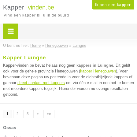
Ik ben een
kapper
Kapper
-vinden.be
Vind een kapper bij u in de buurt!
U bent nu hier:
Home
»
Henegouwen
»
Luingne
Kapper Luingne
Kapper-vinden.be bevat helaas nog geen
kappers in Luingne
. Dit geldt
ook voor de gehele provincie Henegouwen (
kapper Henegouwen
). Voer
bovenaan deze pagina uw postcode in voor de dichtstbijzijnde kappers of
ga naar
direct contact met kappers
om via één e-mail in contact te komen
met meerdere kappers tegelijk. Hieronder worden nu overige resultaten
getoond.
1
2
3
»
»»
Ossas