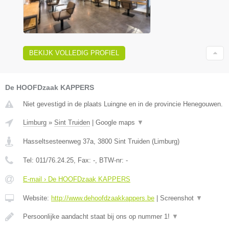
BEKIJK VOLLEDIG PROFIEL
De HOOFDzaak KAPPERS
Niet gevestigd in de plaats Luingne en in de provincie Henegouwen.
Limburg
»
Sint Truiden
|
Google maps
▼
Hasseltsesteenweg 37a
,
3800
Sint Truiden
(
Limburg
)
Tel:
011/76.24.25
, Fax:
-
, BTW-nr:
-
E-mail › De HOOFDzaak KAPPERS
Website:
http://www.dehoofdzaakkappers.be
|
Screenshot
▼
Persoonlijke aandacht staat bij ons op nummer 1!
▼