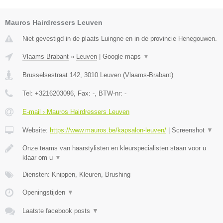
Mauros Hairdressers Leuven
Niet gevestigd in de plaats Luingne en in de provincie Henegouwen.
Vlaams-Brabant
»
Leuven
|
Google maps
▼
Brusselsestraat 142
,
3010
Leuven
(
Vlaams-Brabant
)
Tel:
+3216203096
, Fax:
-
, BTW-nr:
-
E-mail › Mauros Hairdressers Leuven
Website:
https://www.mauros.be/kapsalon-leuven/
|
Screenshot
▼
Onze teams van haarstylisten en kleurspecialisten staan voor u
klaar om u
▼
Diensten: Knippen, Kleuren, Brushing
Openingstijden
▼
Laatste facebook posts
▼