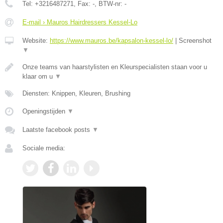
Tel:
+3216487271
, Fax:
-
, BTW-nr:
-
E-mail › Mauros Hairdressers Kessel-Lo
Website:
https://www.mauros.be/kapsalon-kessel-lo/
|
Screenshot
▼
Onze teams van haarstylisten en Kleurspecialisten staan voor u
klaar om u
▼
Diensten: Knippen, Kleuren, Brushing
Openingstijden
▼
Laatste facebook posts
▼
Sociale media: