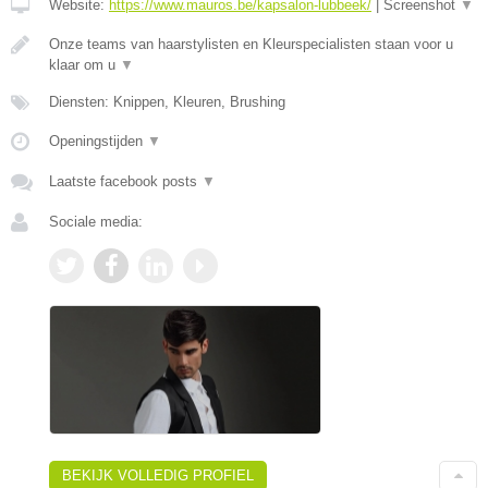
Website:
https://www.mauros.be/kapsalon-lubbeek/
|
Screenshot
▼
Onze teams van haarstylisten en Kleurspecialisten staan voor u
klaar om u
▼
Diensten: Knippen, Kleuren, Brushing
Openingstijden
▼
Laatste facebook posts
▼
Sociale media:
BEKIJK VOLLEDIG PROFIEL