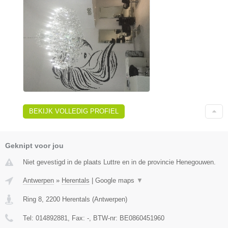
BEKIJK VOLLEDIG PROFIEL
Geknipt voor jou
Niet gevestigd in de plaats Luttre en in de provincie Henegouwen.
Antwerpen
»
Herentals
|
Google maps
▼
Ring 8
,
2200
Herentals
(
Antwerpen
)
Tel:
014892881
, Fax:
-
, BTW-nr:
BE0860451960