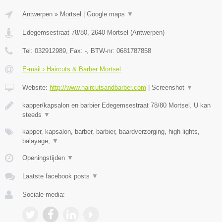
Antwerpen
»
Mortsel
|
Google maps
▼
Edegemsestraat 78/80
,
2640
Mortsel
(
Antwerpen
)
Tel:
032912989
, Fax:
-
, BTW-nr:
0681787858
E-mail › Haircuts & Barber Mortsel
Website:
http://www.haircutsandbarber.com
|
Screenshot
▼
kapper/kapsalon en barbier Edegemsestraat 78/80 Mortsel. U kan
steeds
▼
kapper, kapsalon, barber, barbier, baardverzorging, high lights,
balayage,
▼
Openingstijden
▼
Laatste facebook posts
▼
Sociale media: