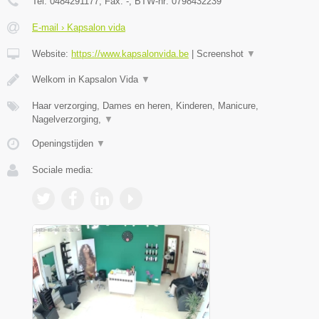
Tel:
0484291177
, Fax:
-
, BTW-nr:
0798432239
E-mail › Kapsalon vida
Website:
https://www.kapsalonvida.be
|
Screenshot
▼
Welkom in Kapsalon Vida
▼
Haar verzorging, Dames en heren, Kinderen, Manicure,
Nagelverzorging,
▼
Openingstijden
▼
Sociale media: