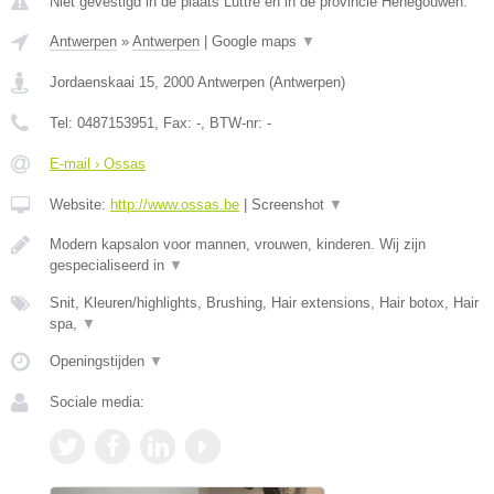
Niet gevestigd in de plaats Luttre en in de provincie Henegouwen.
Antwerpen
»
Antwerpen
|
Google maps
▼
Jordaenskaai 15
,
2000
Antwerpen
(
Antwerpen
)
Tel:
0487153951
, Fax:
-
, BTW-nr:
-
E-mail › Ossas
Website:
http://www.ossas.be
|
Screenshot
▼
Modern kapsalon voor mannen, vrouwen, kinderen. Wij zijn
gespecialiseerd in
▼
Snit, Kleuren/highlights, Brushing, Hair extensions, Hair botox, Hair
spa,
▼
Openingstijden
▼
Sociale media: