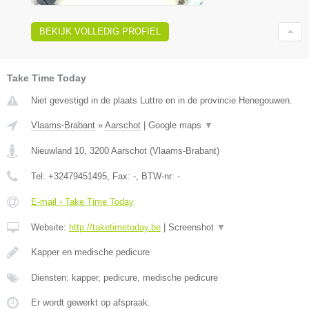
BEKIJK VOLLEDIG PROFIEL
Take Time Today
Niet gevestigd in de plaats Luttre en in de provincie Henegouwen.
Vlaams-Brabant
»
Aarschot
|
Google maps
▼
Nieuwland 10
,
3200
Aarschot
(
Vlaams-Brabant
)
Tel:
+32479451495
, Fax:
-
, BTW-nr:
-
E-mail › Take Time Today
Website:
http://taketimetoday.be
|
Screenshot
▼
Kapper en medische pedicure
Diensten: kapper, pedicure, medische pedicure
Er wordt gewerkt op afspraak.