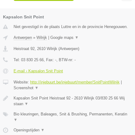
Kapsalon Snit Point
Niet gevestigd in de plaats Luttre en in de provincie Henegouwen.
Antwerpen
»
Wilrijk
|
Google maps
▼
Heistraat 92
,
2610
Wilrijk
(
Antwerpen
)
Tel:
03 830 25 66
, Fax:
-
, BTW-nr:
-
E-mail › Kapsalon Snit Point
Website:
http://injebuurt.be/injebuurt/member/SnitPointWilrijk
|
Screenshot
▼
Kapsalon Snit Point Heistraat 92 - 2610 Wilrijk 03/830 25 66 Wij
staan
▼
Bio kleuringen, Baleages, Snit & Brushing, Permanenten, Keratin
▼
Openingstijden
▼