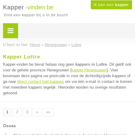
Ik ben een
kapper
Kapper
-vinden.be
Vind een kapper bij u in de buurt!
U bent nu hier:
Home
»
Henegouwen
»
Luttre
Kapper Luttre
Kapper-vinden.be bevat helaas nog geen
kappers in Luttre
. Dit geldt ook
voor de gehele provincie Henegouwen (
kapper Henegouwen
). Voer
bovenaan deze pagina uw postcode in voor de dichtstbijzijnde kappers of
ga naar
direct contact met kappers
om via één e-mail in contact te komen
met meerdere kappers tegelijk. Hieronder worden nu overige resultaten
getoond.
1
2
3
»
»»
Ossas