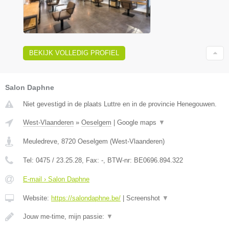
BEKIJK VOLLEDIG PROFIEL
Salon Daphne
Niet gevestigd in de plaats Luttre en in de provincie Henegouwen.
West-Vlaanderen
»
Oeselgem
|
Google maps
▼
Meuledreve
,
8720
Oeselgem
(
West-Vlaanderen
)
Tel:
0475 / 23.25.28
, Fax:
-
, BTW-nr:
BE0696.894.322
E-mail › Salon Daphne
Website:
https://salondaphne.be/
|
Screenshot
▼
Jouw me-time, mijn passie:
▼