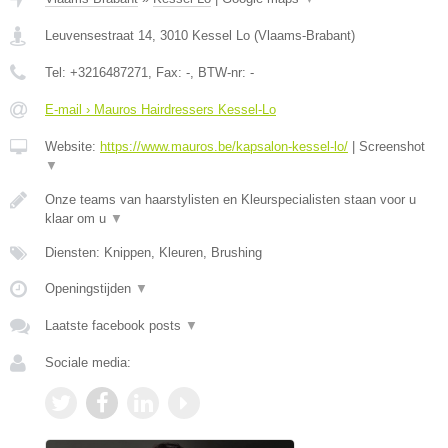
Leuvensestraat 14
,
3010
Kessel Lo
(
Vlaams-Brabant
)
Tel:
+3216487271
, Fax:
-
, BTW-nr:
-
E-mail › Mauros Hairdressers Kessel-Lo
Website:
https://www.mauros.be/kapsalon-kessel-lo/
|
Screenshot
▼
Onze teams van haarstylisten en Kleurspecialisten staan voor u
klaar om u
▼
Diensten: Knippen, Kleuren, Brushing
Openingstijden
▼
Laatste facebook posts
▼
Sociale media: