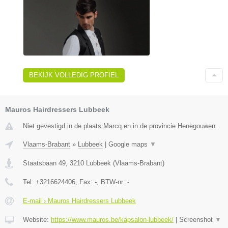
BEKIJK VOLLEDIG PROFIEL
Mauros Hairdressers Lubbeek
Niet gevestigd in de plaats Marcq en in de provincie Henegouwen.
Vlaams-Brabant
»
Lubbeek
|
Google maps
▼
Staatsbaan 49
,
3210
Lubbeek
(
Vlaams-Brabant
)
Tel:
+3216624406
, Fax:
-
, BTW-nr:
-
E-mail › Mauros Hairdressers Lubbeek
Website:
https://www.mauros.be/kapsalon-lubbeek/
|
Screenshot
▼