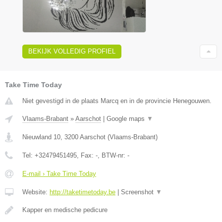
BEKIJK VOLLEDIG PROFIEL
Take Time Today
Niet gevestigd in de plaats Marcq en in de provincie Henegouwen.
Vlaams-Brabant
»
Aarschot
|
Google maps
▼
Nieuwland 10
,
3200
Aarschot
(
Vlaams-Brabant
)
Tel:
+32479451495
, Fax:
-
, BTW-nr:
-
E-mail › Take Time Today
Website:
http://taketimetoday.be
|
Screenshot
▼
Kapper en medische pedicure