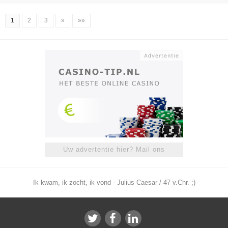
1
2
3
»
»»
Uw advertentie hier? Mail ons
Ik kwam, ik zocht, ik vond - Julius Caesar / 47 v.Chr. ;)