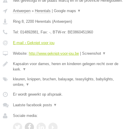
Niet gevestigd in de plaats Marcq en in de provincie Henegouwen.
Antwerpen
»
Herentals
|
Google maps
▼
Ring 8
,
2200
Herentals
(
Antwerpen
)
Tel:
014892881
, Fax:
-
, BTW-nr:
BE0860451960
E-mail › Geknipt voor jou
Website:
http://www.geknipt-voor-jou.be
|
Screenshot
▼
Kapsalon voor dames, heren en kinderen gelegen recht over de
kerk.
▼
kleuren, knippen, bruchen, balayage, teasylights, babylights,
ombre,
▼
Er wordt gewerkt op afspraak.
Laatste facebook posts
▼
Sociale media: