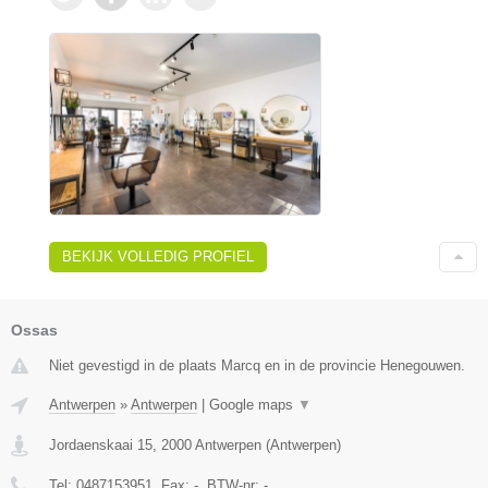
BEKIJK VOLLEDIG PROFIEL
Ossas
Niet gevestigd in de plaats Marcq en in de provincie Henegouwen.
Antwerpen
»
Antwerpen
|
Google maps
▼
Jordaenskaai 15
,
2000
Antwerpen
(
Antwerpen
)
Tel:
0487153951
, Fax:
-
, BTW-nr:
-