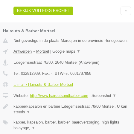
BEKIJK VOLLEDIG PROFIEL
Haircuts & Barber Mortsel
Niet gevestigd in de plaats Marcq en in de provincie Henegouwen.
Antwerpen
»
Mortsel
|
Google maps
▼
Edegemsestraat 78/80
,
2640
Mortsel
(
Antwerpen
)
Tel:
032912989
, Fax:
-
, BTW-nr:
0681787858
E-mail › Haircuts & Barber Mortsel
Website:
http://www.haircutsandbarber.com
|
Screenshot
▼
kapper/kapsalon en barbier Edegemsestraat 78/80 Mortsel. U kan
steeds
▼
kapper, kapsalon, barber, barbier, baardverzorging, high lights,
balayage,
▼