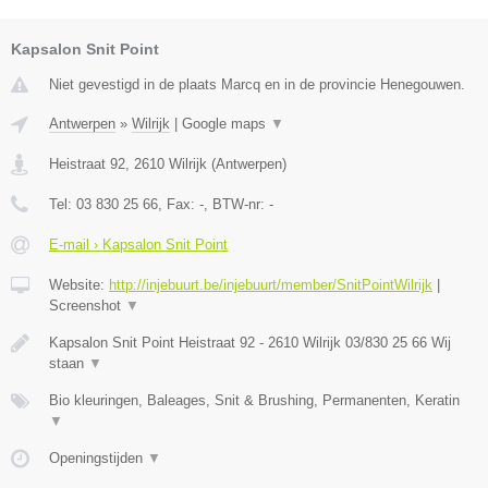
Kapsalon Snit Point
Niet gevestigd in de plaats Marcq en in de provincie Henegouwen.
Antwerpen
»
Wilrijk
|
Google maps
▼
Heistraat 92
,
2610
Wilrijk
(
Antwerpen
)
Tel:
03 830 25 66
, Fax:
-
, BTW-nr:
-
E-mail › Kapsalon Snit Point
Website:
http://injebuurt.be/injebuurt/member/SnitPointWilrijk
|
Screenshot
▼
Kapsalon Snit Point Heistraat 92 - 2610 Wilrijk 03/830 25 66 Wij
staan
▼
Bio kleuringen, Baleages, Snit & Brushing, Permanenten, Keratin
▼
Openingstijden
▼