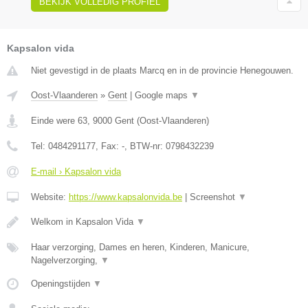
BEKIJK VOLLEDIG PROFIEL
Kapsalon vida
Niet gevestigd in de plaats Marcq en in de provincie Henegouwen.
Oost-Vlaanderen
»
Gent
|
Google maps
▼
Einde were 63
,
9000
Gent
(
Oost-Vlaanderen
)
Tel:
0484291177
, Fax:
-
, BTW-nr:
0798432239
E-mail › Kapsalon vida
Website:
https://www.kapsalonvida.be
|
Screenshot
▼
Welkom in Kapsalon Vida
▼
Haar verzorging, Dames en heren, Kinderen, Manicure,
Nagelverzorging,
▼
Openingstijden
▼