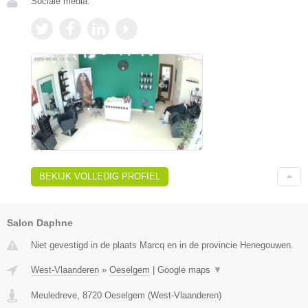
Sociale media:
BEKIJK VOLLEDIG PROFIEL
Salon Daphne
Niet gevestigd in de plaats Marcq en in de provincie Henegouwen.
West-Vlaanderen
»
Oeselgem
|
Google maps
▼
Meuledreve
,
8720
Oeselgem
(
West-Vlaanderen
)