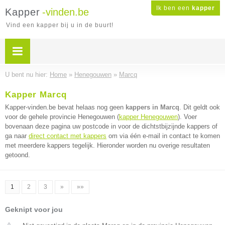
Ik ben een
kapper
Kapper
-vinden.be
Vind een kapper bij u in de buurt!
U bent nu hier:
Home
»
Henegouwen
»
Marcq
Kapper Marcq
Kapper-vinden.be bevat helaas nog geen
kappers in Marcq
. Dit geldt ook
voor de gehele provincie Henegouwen (
kapper Henegouwen
). Voer
bovenaan deze pagina uw postcode in voor de dichtstbijzijnde kappers of
ga naar
direct contact met kappers
om via één e-mail in contact te komen
met meerdere kappers tegelijk. Hieronder worden nu overige resultaten
getoond.
1
2
3
»
»»
Geknipt voor jou