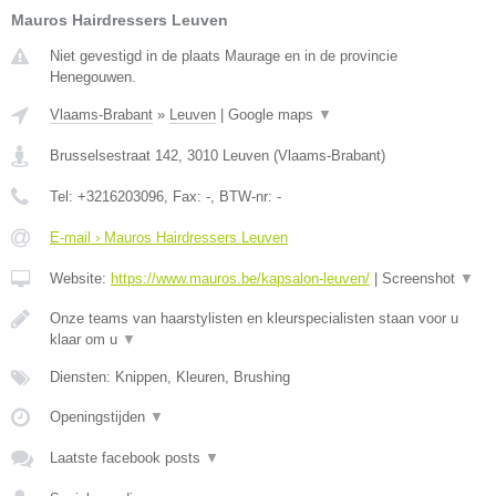
Mauros Hairdressers Leuven
Niet gevestigd in de plaats Maurage en in de provincie
Henegouwen.
Vlaams-Brabant
»
Leuven
|
Google maps
▼
Brusselsestraat 142
,
3010
Leuven
(
Vlaams-Brabant
)
Tel:
+3216203096
, Fax:
-
, BTW-nr:
-
E-mail › Mauros Hairdressers Leuven
Website:
https://www.mauros.be/kapsalon-leuven/
|
Screenshot
▼
Onze teams van haarstylisten en kleurspecialisten staan voor u
klaar om u
▼
Diensten: Knippen, Kleuren, Brushing
Openingstijden
▼
Laatste facebook posts
▼