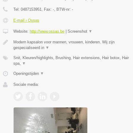
Tel:
0487153951
, Fax:
-
, BTW-nr:
-
E-mail › Ossas
Website:
http://www.ossas.be
|
Screenshot
▼
Modern kapsalon voor mannen, vrouwen, kinderen. Wij zijn
gespecialiseerd in
▼
Snit, Kleuren/highlights, Brushing, Hair extensions, Hair botox, Hair
spa,
▼
Openingstijden
▼
Sociale media: