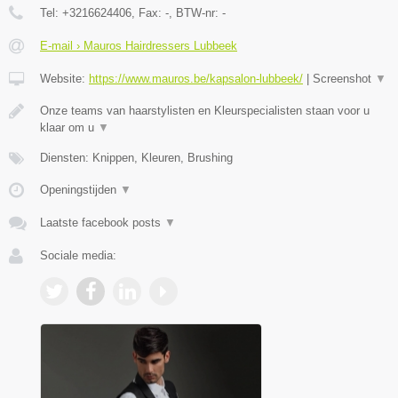
Tel:
+3216624406
, Fax:
-
, BTW-nr:
-
E-mail › Mauros Hairdressers Lubbeek
Website:
https://www.mauros.be/kapsalon-lubbeek/
|
Screenshot
▼
Onze teams van haarstylisten en Kleurspecialisten staan voor u
klaar om u
▼
Diensten: Knippen, Kleuren, Brushing
Openingstijden
▼
Laatste facebook posts
▼
Sociale media: