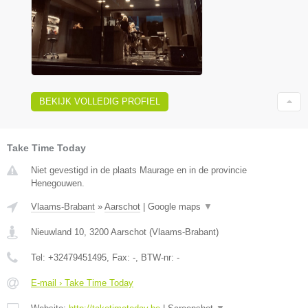
BEKIJK VOLLEDIG PROFIEL
Take Time Today
Niet gevestigd in de plaats Maurage en in de provincie
Henegouwen.
Vlaams-Brabant
»
Aarschot
|
Google maps
▼
Nieuwland 10
,
3200
Aarschot
(
Vlaams-Brabant
)
Tel:
+32479451495
, Fax:
-
, BTW-nr:
-
E-mail › Take Time Today