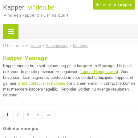
Ik ben een
kapper
Kapper
-vinden.be
Vind een kapper bij u in de buurt!
U bent nu hier:
Home
»
Henegouwen
»
Maurage
Kapper Maurage
Kapper-vinden.be bevat helaas nog geen
kappers in Maurage
. Dit geldt
ook voor de gehele provincie Henegouwen (
kapper Henegouwen
). Voer
bovenaan deze pagina uw postcode in voor de dichtstbijzijnde kappers of
ga naar
direct contact met kappers
om via één e-mail in contact te komen
met meerdere kappers tegelijk. Hieronder worden nu overige resultaten
getoond.
1
2
3
»
»»
Geknipt voor jou