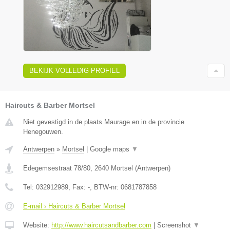
BEKIJK VOLLEDIG PROFIEL
Haircuts & Barber Mortsel
Niet gevestigd in de plaats Maurage en in de provincie
Henegouwen.
Antwerpen
»
Mortsel
|
Google maps
▼
Edegemsestraat 78/80
,
2640
Mortsel
(
Antwerpen
)
Tel:
032912989
, Fax:
-
, BTW-nr:
0681787858
E-mail › Haircuts & Barber Mortsel
Website:
http://www.haircutsandbarber.com
|
Screenshot
▼