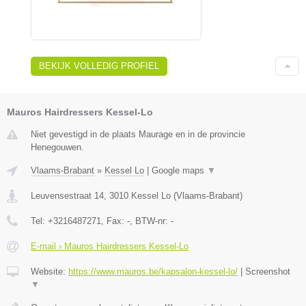
BEKIJK VOLLEDIG PROFIEL
Mauros Hairdressers Kessel-Lo
Niet gevestigd in de plaats Maurage en in de provincie
Henegouwen.
Vlaams-Brabant
»
Kessel Lo
|
Google maps
▼
Leuvensestraat 14
,
3010
Kessel Lo
(
Vlaams-Brabant
)
Tel:
+3216487271
, Fax:
-
, BTW-nr:
-
E-mail › Mauros Hairdressers Kessel-Lo
Website:
https://www.mauros.be/kapsalon-kessel-lo/
|
Screenshot
▼