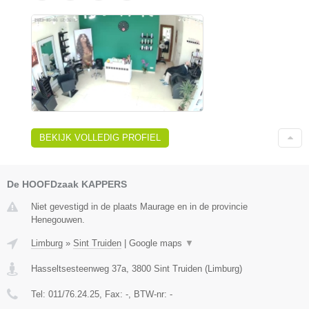
BEKIJK VOLLEDIG PROFIEL
De HOOFDzaak KAPPERS
Niet gevestigd in de plaats Maurage en in de provincie
Henegouwen.
Limburg
»
Sint Truiden
|
Google maps
▼
Hasseltsesteenweg 37a
,
3800
Sint Truiden
(
Limburg
)
Tel:
011/76.24.25
, Fax:
-
, BTW-nr:
-