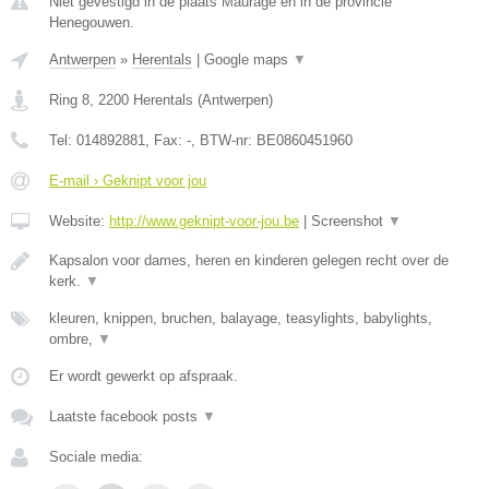
Niet gevestigd in de plaats Maurage en in de provincie
Henegouwen.
Antwerpen
»
Herentals
|
Google maps
▼
Ring 8
,
2200
Herentals
(
Antwerpen
)
Tel:
014892881
, Fax:
-
, BTW-nr:
BE0860451960
E-mail › Geknipt voor jou
Website:
http://www.geknipt-voor-jou.be
|
Screenshot
▼
Kapsalon voor dames, heren en kinderen gelegen recht over de
kerk.
▼
kleuren, knippen, bruchen, balayage, teasylights, babylights,
ombre,
▼
Er wordt gewerkt op afspraak.
Laatste facebook posts
▼
Sociale media: