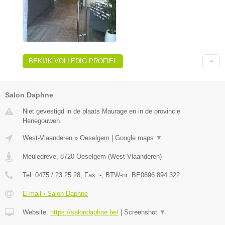
BEKIJK VOLLEDIG PROFIEL
Salon Daphne
Niet gevestigd in de plaats Maurage en in de provincie
Henegouwen.
West-Vlaanderen
»
Oeselgem
|
Google maps
▼
Meuledreve
,
8720
Oeselgem
(
West-Vlaanderen
)
Tel:
0475 / 23.25.28
, Fax:
-
, BTW-nr:
BE0696.894.322
E-mail › Salon Daphne
Website:
https://salondaphne.be/
|
Screenshot
▼