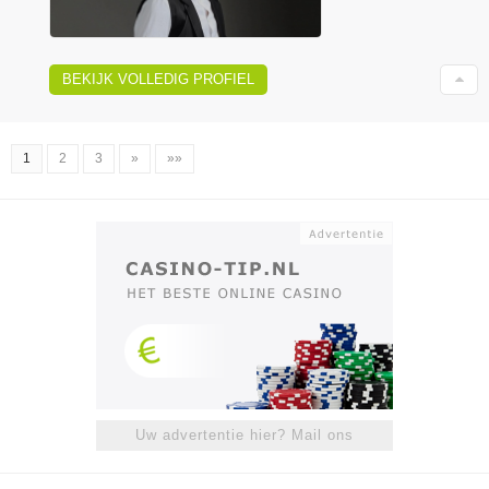
BEKIJK VOLLEDIG PROFIEL
1
2
3
»
»»
Uw advertentie hier? Mail ons