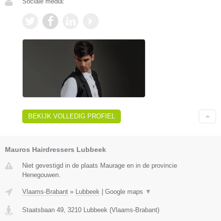
Sociale media:
BEKIJK VOLLEDIG PROFIEL
Mauros Hairdressers Lubbeek
Niet gevestigd in de plaats Maurage en in de provincie
Henegouwen.
Vlaams-Brabant
»
Lubbeek
|
Google maps
▼
Staatsbaan 49
,
3210
Lubbeek
(
Vlaams-Brabant
)