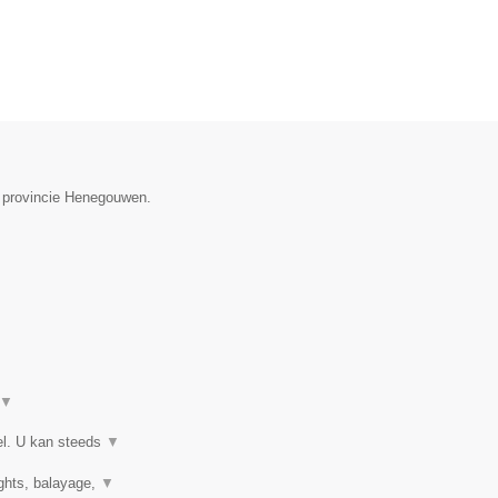
e provincie Henegouwen.
▼
el. U kan steeds
▼
ights, balayage,
▼