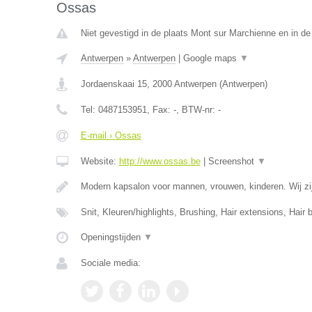
Ossas
Niet gevestigd in de plaats Mont sur Marchienne en in d
Antwerpen
»
Antwerpen
|
Google maps
▼
Jordaenskaai 15
,
2000
Antwerpen
(
Antwerpen
)
Tel:
0487153951
, Fax:
-
, BTW-nr:
-
E-mail › Ossas
Website:
http://www.ossas.be
|
Screenshot
▼
Modern kapsalon voor mannen, vrouwen, kinderen. Wij zij
Snit, Kleuren/highlights, Brushing, Hair extensions, Hair 
Openingstijden
▼
Sociale media: