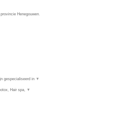
e provincie Henegouwen.
n gespecialiseerd in
▼
botox, Hair spa,
▼