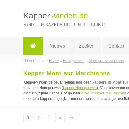
Kapper
-vinden.be
VIND EEN KAPPER BIJ U IN DE BUURT!
Nieuws
Zoeken
Contact
U bent nu hier:
Home
»
Henegouwen
»
Mont sur Marchienne
Kapper Mont sur Marchienne
Kapper-vinden.be bevat helaas nog geen
kappers in Mont sur
provincie Henegouwen (
kapper Henegouwen
). Voer bovenaan d
dichtstbijzijnde kappers of ga naar
direct contact met kappers
o
meerdere kappers tegelijk. Hieronder worden nu overige resulta
1
2
3
»
»»