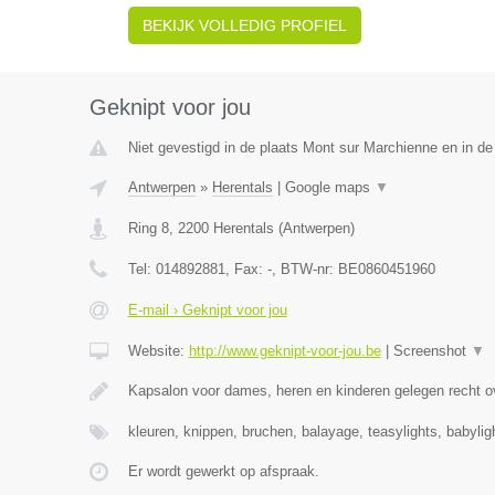
BEKIJK VOLLEDIG PROFIEL
Geknipt voor jou
Niet gevestigd in de plaats Mont sur Marchienne en in d
Antwerpen
»
Herentals
|
Google maps
▼
Ring 8
,
2200
Herentals
(
Antwerpen
)
Tel:
014892881
, Fax:
-
, BTW-nr:
BE0860451960
E-mail › Geknipt voor jou
Website:
http://www.geknipt-voor-jou.be
|
Screenshot
▼
Kapsalon voor dames, heren en kinderen gelegen recht o
kleuren, knippen, bruchen, balayage, teasylights, babyli
Er wordt gewerkt op afspraak.