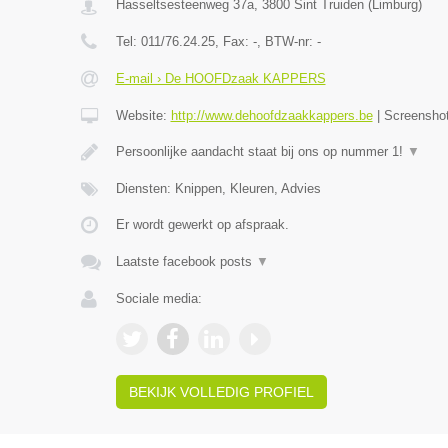
Hasseltsesteenweg 37a
,
3800
Sint Truiden
(
Limburg
)
Tel:
011/76.24.25
, Fax:
-
, BTW-nr:
-
E-mail › De HOOFDzaak KAPPERS
Website:
http://www.dehoofdzaakkappers.be
|
Screensho
Persoonlijke aandacht staat bij ons op nummer 1!
▼
Diensten: Knippen, Kleuren, Advies
Er wordt gewerkt op afspraak.
Laatste facebook posts
▼
Sociale media:
BEKIJK VOLLEDIG PROFIEL