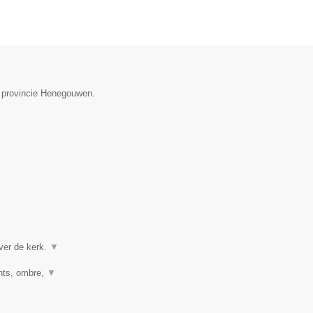
e provincie Henegouwen.
ver de kerk.
▼
ghts, ombre,
▼