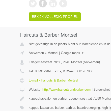
BEKIJK VOLLEDIG PROFIEL
Haircuts & Barber Mortsel
Niet gevestigd in de plaats Mont sur Marchienne en in d
Antwerpen
»
Mortsel
|
Google maps
▼
Edegemsestraat 78/80
,
2640
Mortsel
(
Antwerpen
)
Tel:
032912989
, Fax:
-
, BTW-nr:
0681787858
E-mail › Haircuts & Barber Mortsel
Website:
http://www.haircutsandbarber.com
|
Screenshot
kapper/kapsalon en barbier Edegemsestraat 78/80 Morts
kapper, kapsalon, barber, barbier, baardverzorging, high l