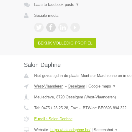
Laatste facebook posts
▼
Sociale media:
BEKIJK VOLLEDIG PROFIEL
Salon Daphne
Niet gevestigd in de plaats Mont sur Marchienne en in d
West-Vlaanderen
»
Oeselgem
|
Google maps
▼
Meuledreve
,
8720
Oeselgem
(
West-Vlaanderen
)
Tel:
0475 / 23.25.28
, Fax:
-
, BTW-nr:
BE0696.894.322
E-mail › Salon Daphne
Website:
https://salondaphne.be/
|
Screenshot
▼