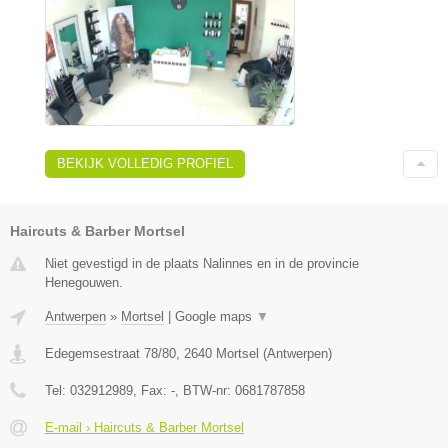
BEKIJK VOLLEDIG PROFIEL
Haircuts & Barber Mortsel
Niet gevestigd in de plaats Nalinnes en in de provincie
Henegouwen.
Antwerpen
»
Mortsel
|
Google maps
▼
Edegemsestraat 78/80
,
2640
Mortsel
(
Antwerpen
)
Tel:
032912989
, Fax:
-
, BTW-nr:
0681787858
E-mail › Haircuts & Barber Mortsel