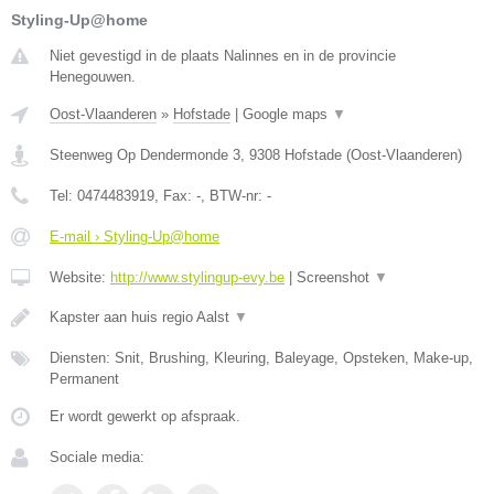
Styling-Up@home
Niet gevestigd in de plaats Nalinnes en in de provincie
Henegouwen.
Oost-Vlaanderen
»
Hofstade
|
Google maps
▼
Steenweg Op Dendermonde 3
,
9308
Hofstade
(
Oost-Vlaanderen
)
Tel:
0474483919
, Fax:
-
, BTW-nr:
-
E-mail › Styling-Up@home
Website:
http://www.stylingup-evy.be
|
Screenshot
▼
Kapster aan huis regio Aalst
▼
Diensten: Snit, Brushing, Kleuring, Baleyage, Opsteken, Make-up,
Permanent
Er wordt gewerkt op afspraak.
Sociale media: