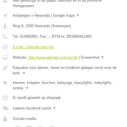
Niet gevestigd in de plaats Nalinnes en in de provincie
Henegouwen.
Antwerpen
»
Herentals
|
Google maps
▼
Ring 8
,
2200
Herentals
(
Antwerpen
)
Tel:
014892881
, Fax:
-
, BTW-nr:
BE0860451960
E-mail › Geknipt voor jou
Website:
http://www.geknipt-voor-jou.be
|
Screenshot
▼
Kapsalon voor dames, heren en kinderen gelegen recht over de
kerk.
▼
kleuren, knippen, bruchen, balayage, teasylights, babylights,
ombre,
▼
Er wordt gewerkt op afspraak.
Laatste facebook posts
▼
Sociale media: