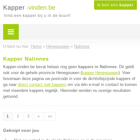
Ik ben een
kapper
Kapper
-vinden.be
Vind een kapper bij u in de buurt!
U bent nu hier:
Home
»
Henegouwen
»
Nalinnes
Kapper Nalinnes
Kapper-vinden.be bevat helaas nog geen
kappers in Nalinnes
. Dit geldt
ook voor de gehele provincie Henegouwen (
kapper Henegouwen
). Voer
bovenaan deze pagina uw postcode in voor de dichtstbijzijnde kappers of
ga naar
direct contact met kappers
om via één e-mail in contact te komen
met meerdere kappers tegelijk. Hieronder worden nu overige resultaten
getoond.
1
2
3
»
»»
Geknipt voor jou