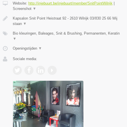
Website:
http://injebuurt.be/injebuurt/member/SnitPointWilrijk
|
Screenshot
▼
Kapsalon Snit Point Heistraat 92 - 2610 Wilrijk 03/830 25 66 Wij
staan
▼
Bio kleuringen, Baleages, Snit & Brushing, Permanenten, Keratin
▼
Openingstijden
▼
Sociale media: