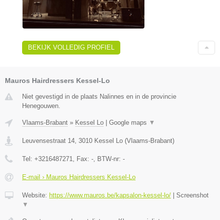
BEKIJK VOLLEDIG PROFIEL
Mauros Hairdressers Kessel-Lo
Niet gevestigd in de plaats Nalinnes en in de provincie
Henegouwen.
Vlaams-Brabant
»
Kessel Lo
|
Google maps
▼
Leuvensestraat 14
,
3010
Kessel Lo
(
Vlaams-Brabant
)
Tel:
+3216487271
, Fax:
-
, BTW-nr:
-
E-mail › Mauros Hairdressers Kessel-Lo
Website:
https://www.mauros.be/kapsalon-kessel-lo/
|
Screenshot
▼