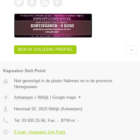
BEKIJK VOLLEDIG PROFIEL
Kapsalon Snit Point
Niet gevestigd in de plaats Nalinnes en in de provincie
Henegouwen.
Antwerpen
»
Wilrijk
|
Google maps
▼
Heistraat 92
,
2610
Wilrijk
(
Antwerpen
)
Tel:
03 830 25 66
, Fax:
-
, BTW-nr:
-
E-mail › Kapsalon Snit Point