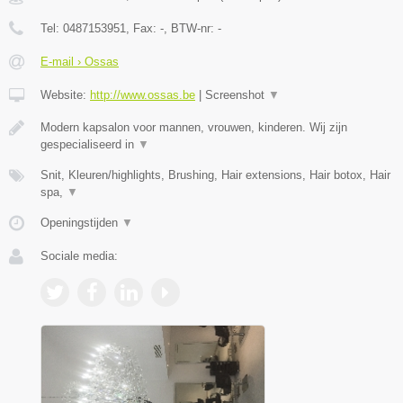
Tel:
0487153951
, Fax:
-
, BTW-nr:
-
E-mail › Ossas
Website:
http://www.ossas.be
|
Screenshot
▼
Modern kapsalon voor mannen, vrouwen, kinderen. Wij zijn
gespecialiseerd in
▼
Snit, Kleuren/highlights, Brushing, Hair extensions, Hair botox, Hair
spa,
▼
Openingstijden
▼
Sociale media: