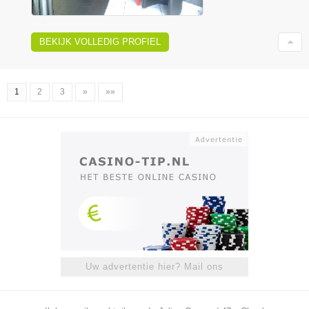
BEKIJK VOLLEDIG PROFIEL
1
2
3
»
»»
Uw advertentie hier? Mail ons