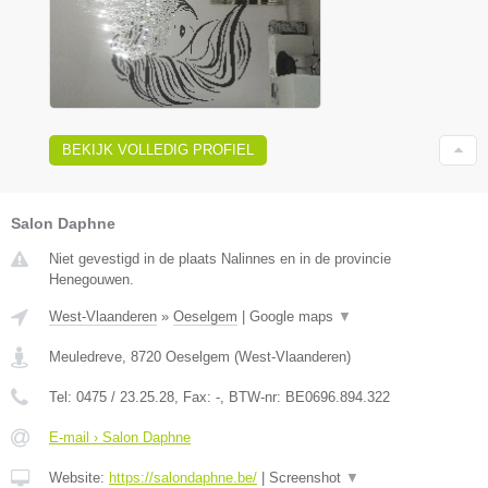
BEKIJK VOLLEDIG PROFIEL
Salon Daphne
Niet gevestigd in de plaats Nalinnes en in de provincie
Henegouwen.
West-Vlaanderen
»
Oeselgem
|
Google maps
▼
Meuledreve
,
8720
Oeselgem
(
West-Vlaanderen
)
Tel:
0475 / 23.25.28
, Fax:
-
, BTW-nr:
BE0696.894.322
E-mail › Salon Daphne
Website:
https://salondaphne.be/
|
Screenshot
▼