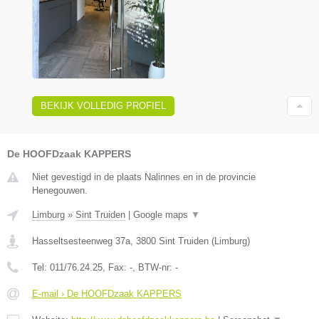
BEKIJK VOLLEDIG PROFIEL
De HOOFDzaak KAPPERS
Niet gevestigd in de plaats Nalinnes en in de provincie
Henegouwen.
Limburg
»
Sint Truiden
|
Google maps
▼
Hasseltsesteenweg 37a
,
3800
Sint Truiden
(
Limburg
)
Tel:
011/76.24.25
, Fax:
-
, BTW-nr:
-
E-mail › De HOOFDzaak KAPPERS