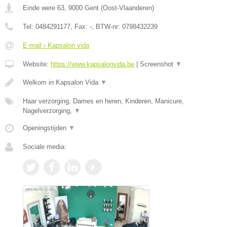
Einde were 63
,
9000
Gent
(
Oost-Vlaanderen
)
Tel:
0484291177
, Fax:
-
, BTW-nr:
0798432239
E-mail › Kapsalon vida
Website:
https://www.kapsalonvida.be
|
Screenshot
▼
Welkom in Kapsalon Vida
▼
Haar verzorging, Dames en heren, Kinderen, Manicure,
Nagelverzorging,
▼
Openingstijden
▼
Sociale media: