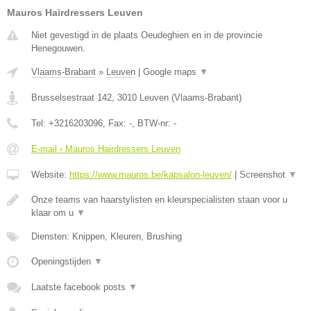
Mauros Hairdressers Leuven
Niet gevestigd in de plaats Oeudeghien en in de provincie
Henegouwen.
Vlaams-Brabant
»
Leuven
|
Google maps
▼
Brusselsestraat 142
,
3010
Leuven
(
Vlaams-Brabant
)
Tel:
+3216203096
, Fax:
-
, BTW-nr:
-
E-mail › Mauros Hairdressers Leuven
Website:
https://www.mauros.be/kapsalon-leuven/
|
Screenshot
▼
Onze teams van haarstylisten en kleurspecialisten staan voor u
klaar om u
▼
Diensten: Knippen, Kleuren, Brushing
Openingstijden
▼
Laatste facebook posts
▼