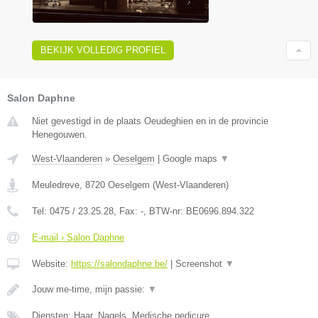
BEKIJK VOLLEDIG PROFIEL
Salon Daphne
Niet gevestigd in de plaats Oeudeghien en in de provincie
Henegouwen.
West-Vlaanderen
»
Oeselgem
|
Google maps
▼
Meuledreve
,
8720
Oeselgem
(
West-Vlaanderen
)
Tel:
0475 / 23.25.28
, Fax:
-
, BTW-nr:
BE0696.894.322
E-mail › Salon Daphne
Website:
https://salondaphne.be/
|
Screenshot
▼
Jouw me-time, mijn passie:
▼
Diensten: Haar, Nagels, Medische pedicure