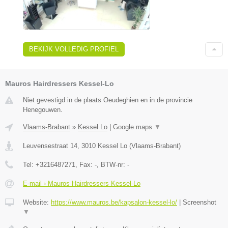
BEKIJK VOLLEDIG PROFIEL
Mauros Hairdressers Kessel-Lo
Niet gevestigd in de plaats Oeudeghien en in de provincie
Henegouwen.
Vlaams-Brabant
»
Kessel Lo
|
Google maps
▼
Leuvensestraat 14
,
3010
Kessel Lo
(
Vlaams-Brabant
)
Tel:
+3216487271
, Fax:
-
, BTW-nr:
-
E-mail › Mauros Hairdressers Kessel-Lo
Website:
https://www.mauros.be/kapsalon-kessel-lo/
|
Screenshot
▼