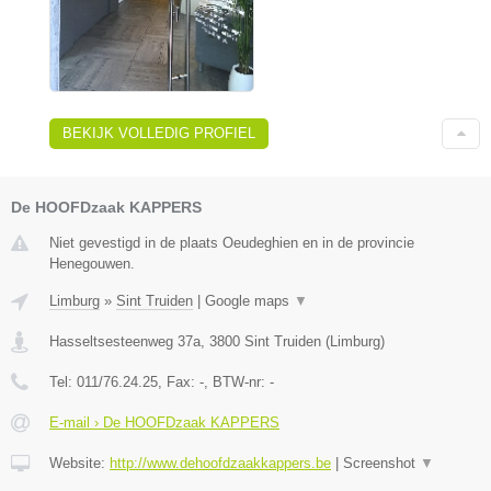
BEKIJK VOLLEDIG PROFIEL
De HOOFDzaak KAPPERS
Niet gevestigd in de plaats Oeudeghien en in de provincie
Henegouwen.
Limburg
»
Sint Truiden
|
Google maps
▼
Hasseltsesteenweg 37a
,
3800
Sint Truiden
(
Limburg
)
Tel:
011/76.24.25
, Fax:
-
, BTW-nr:
-
E-mail › De HOOFDzaak KAPPERS
Website:
http://www.dehoofdzaakkappers.be
|
Screenshot
▼