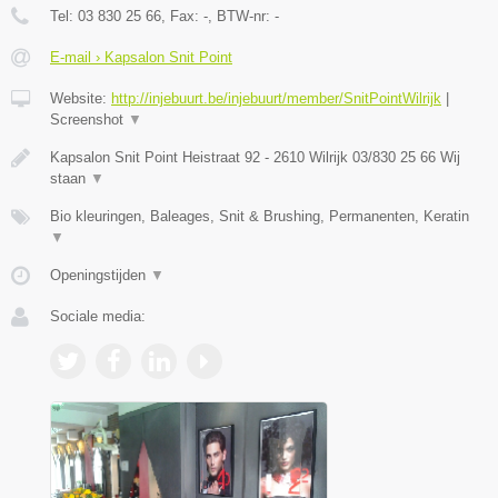
Tel:
03 830 25 66
, Fax:
-
, BTW-nr:
-
E-mail › Kapsalon Snit Point
Website:
http://injebuurt.be/injebuurt/member/SnitPointWilrijk
|
Screenshot
▼
Kapsalon Snit Point Heistraat 92 - 2610 Wilrijk 03/830 25 66 Wij
staan
▼
Bio kleuringen, Baleages, Snit & Brushing, Permanenten, Keratin
▼
Openingstijden
▼
Sociale media: