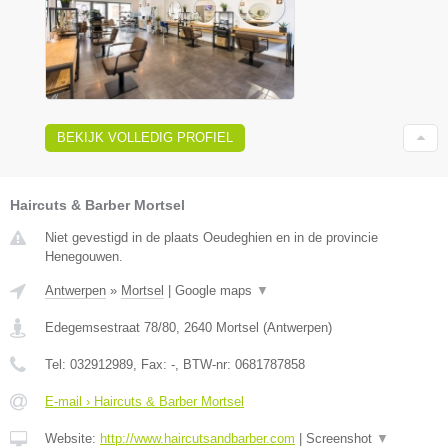
BEKIJK VOLLEDIG PROFIEL
Haircuts & Barber Mortsel
Niet gevestigd in de plaats Oeudeghien en in de provincie
Henegouwen.
Antwerpen
»
Mortsel
|
Google maps
▼
Edegemsestraat 78/80
,
2640
Mortsel
(
Antwerpen
)
Tel:
032912989
, Fax:
-
, BTW-nr:
0681787858
E-mail › Haircuts & Barber Mortsel
Website:
http://www.haircutsandbarber.com
|
Screenshot
▼