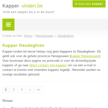
Ik ben een
kapper
Kapper
-vinden.be
Vind een kapper bij u in de buurt!
U bent nu hier:
Home
»
Henegouwen
»
Oeudeghien
Kapper Oeudeghien
Kapper-vinden.be bevat helaas nog geen
kappers in Oeudeghien
. Dit
geldt ook voor de gehele provincie Henegouwen (
kapper Henegouwen
).
Voer bovenaan deze pagina uw postcode in voor de dichtstbijzijnde
kappers of ga naar
direct contact met kappers
om via één e-mail in
contact te komen met meerdere kappers tegelijk. Hieronder worden nu
overige resultaten getoond.
1
2
3
»
»»
Ossas