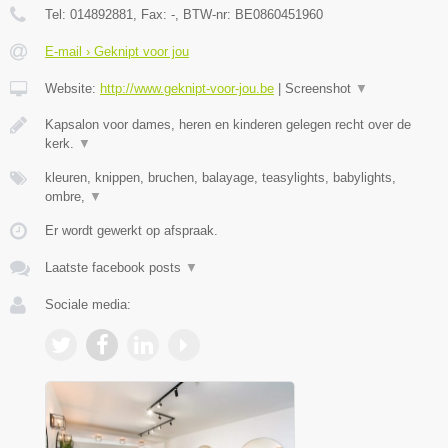
Tel:
014892881
, Fax:
-
, BTW-nr:
BE0860451960
E-mail › Geknipt voor jou
Website:
http://www.geknipt-voor-jou.be
|
Screenshot
▼
Kapsalon voor dames, heren en kinderen gelegen recht over de
kerk.
▼
kleuren, knippen, bruchen, balayage, teasylights, babylights,
ombre,
▼
Er wordt gewerkt op afspraak.
Laatste facebook posts
▼
Sociale media: