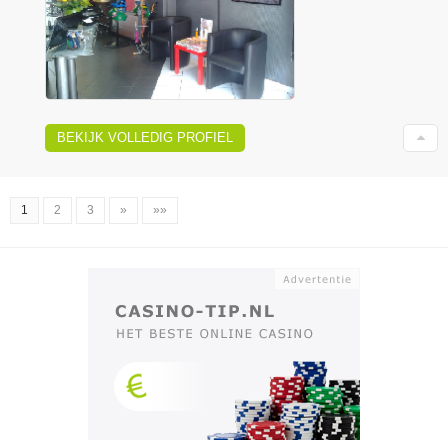
BEKIJK VOLLEDIG PROFIEL
1
2
3
»
»»