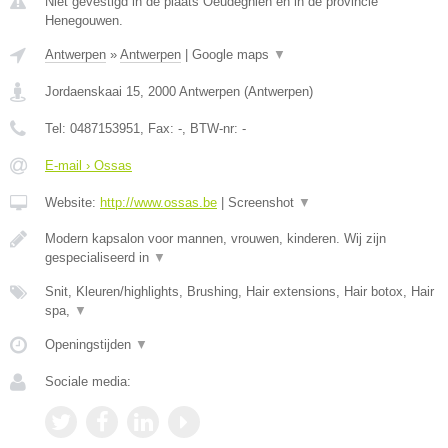
Niet gevestigd in de plaats Oeudeghien en in de provincie
Henegouwen.
Antwerpen
»
Antwerpen
|
Google maps
▼
Jordaenskaai 15
,
2000
Antwerpen
(
Antwerpen
)
Tel:
0487153951
, Fax:
-
, BTW-nr:
-
E-mail › Ossas
Website:
http://www.ossas.be
|
Screenshot
▼
Modern kapsalon voor mannen, vrouwen, kinderen. Wij zijn
gespecialiseerd in
▼
Snit, Kleuren/highlights, Brushing, Hair extensions, Hair botox, Hair
spa,
▼
Openingstijden
▼
Sociale media: