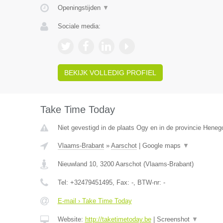
Openingstijden
▼
Sociale media:
BEKIJK VOLLEDIG PROFIEL
Take Time Today
Niet gevestigd in de plaats Ogy en in de provincie Hene
Vlaams-Brabant
»
Aarschot
|
Google maps
▼
Nieuwland 10
,
3200
Aarschot
(
Vlaams-Brabant
)
Tel:
+32479451495
, Fax:
-
, BTW-nr:
-
E-mail › Take Time Today
Website:
http://taketimetoday.be
|
Screenshot
▼