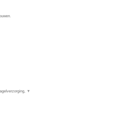
gouwen.
agelverzorging,
▼