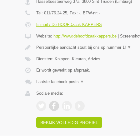
Hasseltsesteenweg 37a
,
3800
Sint Truiden
(
Limburg
)
Tel:
011/76.24.25
, Fax:
-
, BTW-nr:
-
E-mail › De HOOFDzaak KAPPERS
Website:
http://www.dehoofdzaakkappers.be
|
Screensho
Persoonlijke aandacht staat bij ons op nummer 1!
▼
Diensten: Knippen, Kleuren, Advies
Er wordt gewerkt op afspraak.
Laatste facebook posts
▼
Sociale media:
BEKIJK VOLLEDIG PROFIEL