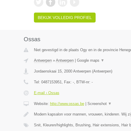
BEKIJK VOLLEDIG PROFIEL
Ossas
Niet gevestigd in de plaats Ogy en in de provincie Hene
Antwerpen
»
Antwerpen
|
Google maps
▼
Jordaenskaai 15
,
2000
Antwerpen
(
Antwerpen
)
Tel:
0487153951
, Fax:
-
, BTW-nr:
-
E-mail › Ossas
Website:
http://www.ossas.be
|
Screenshot
▼
Modern kapsalon voor mannen, vrouwen, kinderen. Wij zij
Snit, Kleuren/highlights, Brushing, Hair extensions, Hair 