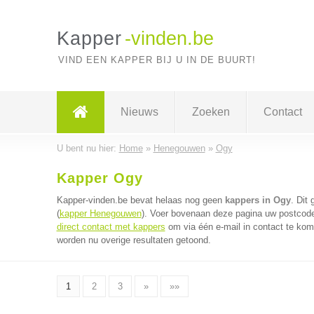
Kapper
-vinden.be
VIND EEN KAPPER BIJ U IN DE BUURT!
Nieuws
Zoeken
Contact
U bent nu hier:
Home
»
Henegouwen
»
Ogy
Kapper Ogy
Kapper-vinden.be bevat helaas nog geen
kappers in Ogy
. Dit
(
kapper Henegouwen
). Voer bovenaan deze pagina uw postcode 
direct contact met kappers
om via één e-mail in contact te kom
worden nu overige resultaten getoond.
1
2
3
»
»»