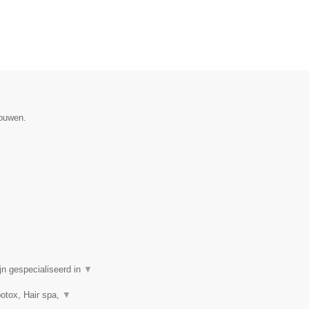
gouwen.
n gespecialiseerd in
▼
botox, Hair spa,
▼