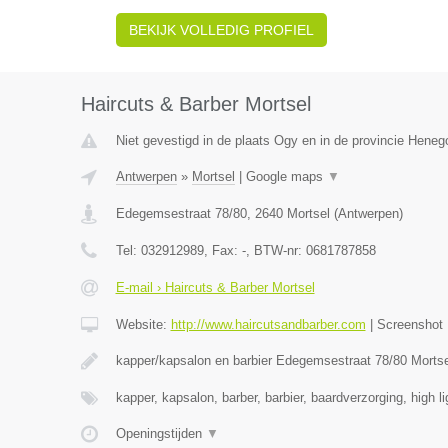
BEKIJK VOLLEDIG PROFIEL
Haircuts & Barber Mortsel
Niet gevestigd in de plaats Ogy en in de provincie Hene
Antwerpen
»
Mortsel
|
Google maps
▼
Edegemsestraat 78/80
,
2640
Mortsel
(
Antwerpen
)
Tel:
032912989
, Fax:
-
, BTW-nr:
0681787858
E-mail › Haircuts & Barber Mortsel
Website:
http://www.haircutsandbarber.com
|
Screenshot
kapper/kapsalon en barbier Edegemsestraat 78/80 Morts
kapper, kapsalon, barber, barbier, baardverzorging, high l
Openingstijden
▼