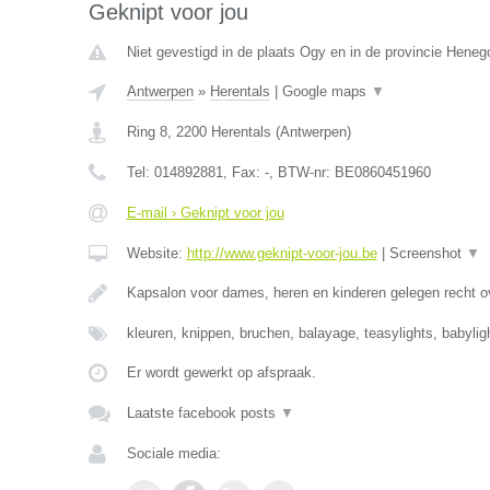
Geknipt voor jou
Niet gevestigd in de plaats Ogy en in de provincie Hene
Antwerpen
»
Herentals
|
Google maps
▼
Ring 8
,
2200
Herentals
(
Antwerpen
)
Tel:
014892881
, Fax:
-
, BTW-nr:
BE0860451960
E-mail › Geknipt voor jou
Website:
http://www.geknipt-voor-jou.be
|
Screenshot
▼
Kapsalon voor dames, heren en kinderen gelegen recht o
kleuren, knippen, bruchen, balayage, teasylights, babyli
Er wordt gewerkt op afspraak.
Laatste facebook posts
▼
Sociale media: