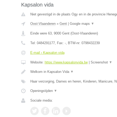
Kapsalon vida
Niet gevestigd in de plaats Ogy en in de provincie Hene
Oost-Vlaanderen
»
Gent
|
Google maps
▼
Einde were 63
,
9000
Gent
(
Oost-Vlaanderen
)
Tel:
0484291177
, Fax:
-
, BTW-nr:
0798432239
E-mail › Kapsalon vida
Website:
https://www.kapsalonvida.be
|
Screenshot
▼
Welkom in Kapsalon Vida
▼
Haar verzorging, Dames en heren, Kinderen, Manicure, N
Openingstijden
▼
Sociale media: