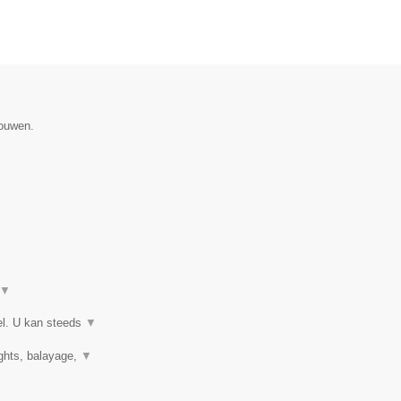
gouwen.
▼
el. U kan steeds
▼
ights, balayage,
▼