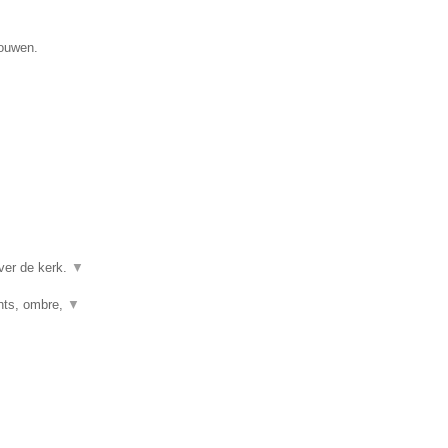
gouwen.
ver de kerk.
▼
ghts, ombre,
▼