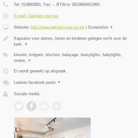
Tel:
014892881
, Fax:
-
, BTW-nr:
BE0860451960
E-mail › Geknipt voor jou
Website:
http://www.geknipt-voor-jou.be
|
Screenshot
▼
Kapsalon voor dames, heren en kinderen gelegen recht over de
kerk.
▼
kleuren, knippen, bruchen, balayage, teasylights, babylights,
ombre,
▼
Er wordt gewerkt op afspraak.
Laatste facebook posts
▼
Sociale media: