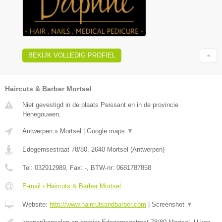
BEKIJK VOLLEDIG PROFIEL
Haircuts & Barber Mortsel
Niet gevestigd in de plaats Peissant en in de provincie
Henegouwen.
Antwerpen
»
Mortsel
|
Google maps
▼
Edegemsestraat 78/80
,
2640
Mortsel
(
Antwerpen
)
Tel:
032912989
, Fax:
-
, BTW-nr:
0681787858
E-mail › Haircuts & Barber Mortsel
Website:
http://www.haircutsandbarber.com
|
Screenshot
▼