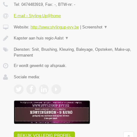
Tel:
0474483919
, Fax:
-
, BTW-nr:
-
E-mail › Styling-Up@home
Website:
http://www.stylingup-evy.be
|
Screenshot
▼
Kapster aan huis regio Aalst
▼
Diensten: Snit, Brushing, Kleuring, Baleyage, Opsteken, Make-up,
Permanent
Er wordt gewerkt op afspraak.
Sociale media:
BEKIJK VOLLEDIG PROFIEL