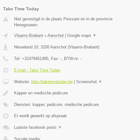
Take Time Today
Niet gevestigd in de plaats Peissant en in de provincie
Henegouwen.
Vlaams-Brabant
»
Aarschot
|
Google maps
▼
Nieuwland 10
,
3200
Aarschot
(
Vlaams-Brabant
)
Tel:
+32479451495
, Fax:
-
, BTW-nr:
-
E-mail › Take Time Today
Website:
http://taketimetoday.be
|
Screenshot
▼
Kapper en medische pedicure
Diensten: kapper, pedicure, medische pedicure
Er wordt gewerkt op afspraak.
Laatste facebook posts
▼
Sociale media: