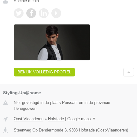
Sociale media:
BEKIJK VOLLEDIG PROFIEL
Styling-Up@home
Niet gevestigd in de plaats Peissant en in de provincie
Henegouwen.
Oost-Vlaanderen
»
Hofstade
|
Google maps
▼
Steenweg Op Dendermonde 3
,
9308
Hofstade
(
Oost-Vlaanderen
)