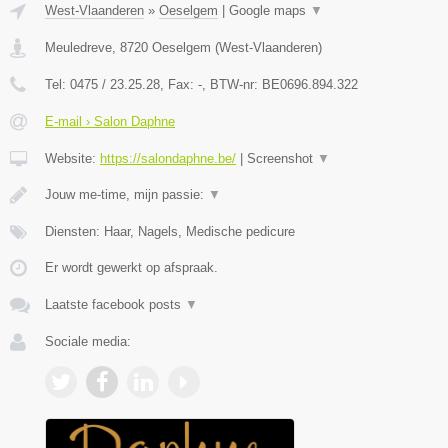
West-Vlaanderen
»
Oeselgem
|
Google maps
▼
Meuledreve
,
8720
Oeselgem
(
West-Vlaanderen
)
Tel:
0475 / 23.25.28
, Fax:
-
, BTW-nr:
BE0696.894.322
E-mail › Salon Daphne
Website:
https://salondaphne.be/
|
Screenshot
▼
Jouw me-time, mijn passie:
▼
Diensten: Haar, Nagels, Medische pedicure
Er wordt gewerkt op afspraak.
Laatste facebook posts
▼
Sociale media: