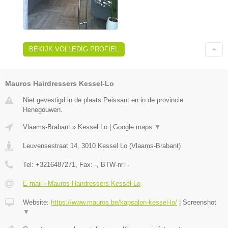
BEKIJK VOLLEDIG PROFIEL
Mauros Hairdressers Kessel-Lo
Niet gevestigd in de plaats Peissant en in de provincie
Henegouwen.
Vlaams-Brabant
»
Kessel Lo
|
Google maps
▼
Leuvensestraat 14
,
3010
Kessel Lo
(
Vlaams-Brabant
)
Tel:
+3216487271
, Fax:
-
, BTW-nr:
-
E-mail › Mauros Hairdressers Kessel-Lo
Website:
https://www.mauros.be/kapsalon-kessel-lo/
|
Screenshot
▼