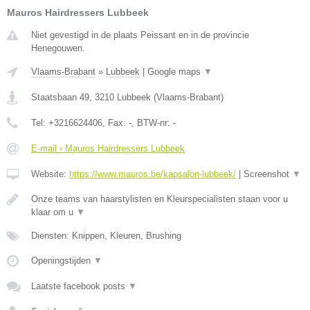
Mauros Hairdressers Lubbeek
Niet gevestigd in de plaats Peissant en in de provincie
Henegouwen.
Vlaams-Brabant
»
Lubbeek
|
Google maps
▼
Staatsbaan 49
,
3210
Lubbeek
(
Vlaams-Brabant
)
Tel:
+3216624406
, Fax:
-
, BTW-nr:
-
E-mail › Mauros Hairdressers Lubbeek
Website:
https://www.mauros.be/kapsalon-lubbeek/
|
Screenshot
▼
Onze teams van haarstylisten en Kleurspecialisten staan voor u
klaar om u
▼
Diensten: Knippen, Kleuren, Brushing
Openingstijden
▼
Laatste facebook posts
▼