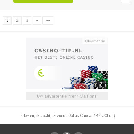
1
2
3
»
»»
Uw advertentie hier? Mail ons
Ik kwam, ik zocht, ik vond - Julius Caesar / 47 v.Chr. ;)