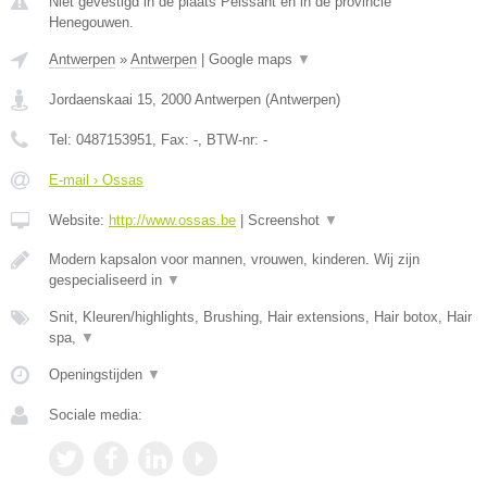
Niet gevestigd in de plaats Peissant en in de provincie
Henegouwen.
Antwerpen
»
Antwerpen
|
Google maps
▼
Jordaenskaai 15
,
2000
Antwerpen
(
Antwerpen
)
Tel:
0487153951
, Fax:
-
, BTW-nr:
-
E-mail › Ossas
Website:
http://www.ossas.be
|
Screenshot
▼
Modern kapsalon voor mannen, vrouwen, kinderen. Wij zijn
gespecialiseerd in
▼
Snit, Kleuren/highlights, Brushing, Hair extensions, Hair botox, Hair
spa,
▼
Openingstijden
▼
Sociale media: