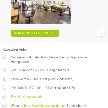
BEKIJK VOLLEDIG PROFIEL
Kapsalon vida
Niet gevestigd in de plaats Peissant en in de provincie
Henegouwen.
Oost-Vlaanderen
»
Gent
|
Google maps
▼
Einde were 63
,
9000
Gent
(
Oost-Vlaanderen
)
Tel:
0484291177
, Fax:
-
, BTW-nr:
0798432239
E-mail › Kapsalon vida
Website:
https://www.kapsalonvida.be
|
Screenshot
▼