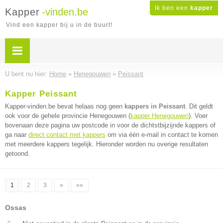
Ik ben een
kapper
Kapper
-vinden.be
Vind een kapper bij u in de buurt!
U bent nu hier:
Home
»
Henegouwen
»
Peissant
Kapper Peissant
Kapper-vinden.be bevat helaas nog geen
kappers in Peissant
. Dit geldt
ook voor de gehele provincie Henegouwen (
kapper Henegouwen
). Voer
bovenaan deze pagina uw postcode in voor de dichtstbijzijnde kappers of
ga naar
direct contact met kappers
om via één e-mail in contact te komen
met meerdere kappers tegelijk. Hieronder worden nu overige resultaten
getoond.
1
2
3
»
»»
Ossas