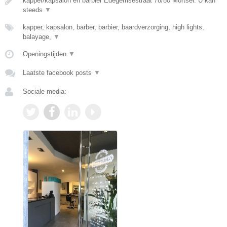
kapper/kapsalon en barbier Edegemsestraat 78/80 Mortsel. U kan
steeds
▼
kapper, kapsalon, barber, barbier, baardverzorging, high lights,
balayage,
▼
Openingstijden
▼
Laatste facebook posts
▼
Sociale media: