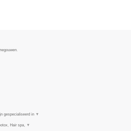
Henegouwen.
n gespecialiseerd in
▼
botox, Hair spa,
▼