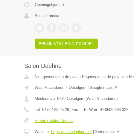
Openingstijden
▼
Sociale media:
BEKIJK VOLLEDIG PROFIEL
Salon Daphne
Niet gevestigd in de plaats Ragnies en in de provincie 
West-Vlaanderen
»
Oeselgem
|
Google maps
▼
Meuledreve
,
8720
Oeselgem
(
West-Vlaanderen
)
Tel:
0475 / 23.25.28
, Fax:
-
, BTW-nr:
BE0696.894.322
E-mail › Salon Daphne
Website:
https://salondaphne.be/
|
Screenshot
▼