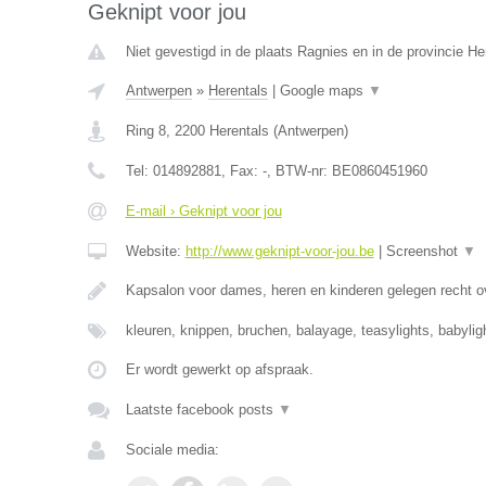
Geknipt voor jou
Niet gevestigd in de plaats Ragnies en in de provincie 
Antwerpen
»
Herentals
|
Google maps
▼
Ring 8
,
2200
Herentals
(
Antwerpen
)
Tel:
014892881
, Fax:
-
, BTW-nr:
BE0860451960
E-mail › Geknipt voor jou
Website:
http://www.geknipt-voor-jou.be
|
Screenshot
▼
Kapsalon voor dames, heren en kinderen gelegen recht o
kleuren, knippen, bruchen, balayage, teasylights, babyli
Er wordt gewerkt op afspraak.
Laatste facebook posts
▼
Sociale media: