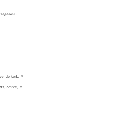
Henegouwen.
ver de kerk.
▼
ghts, ombre,
▼