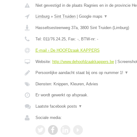
Niet gevestigd in de plaats Ragnies en in de provincie 
Limburg
»
Sint Truiden
|
Google maps
▼
Hasseltsesteenweg 37a
,
3800
Sint Truiden
(
Limburg
)
Tel:
011/76.24.25
, Fax:
-
, BTW-nr:
-
E-mail › De HOOFDzaak KAPPERS
Website:
http://www.dehoofdzaakkappers.be
|
Screensho
Persoonlijke aandacht staat bij ons op nummer 1!
▼
Diensten: Knippen, Kleuren, Advies
Er wordt gewerkt op afspraak.
Laatste facebook posts
▼
Sociale media: