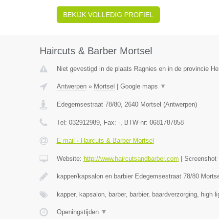
BEKIJK VOLLEDIG PROFIEL
Haircuts & Barber Mortsel
Niet gevestigd in de plaats Ragnies en in de provincie 
Antwerpen
»
Mortsel
|
Google maps
▼
Edegemsestraat 78/80
,
2640
Mortsel
(
Antwerpen
)
Tel:
032912989
, Fax:
-
, BTW-nr:
0681787858
E-mail › Haircuts & Barber Mortsel
Website:
http://www.haircutsandbarber.com
|
Screenshot
kapper/kapsalon en barbier Edegemsestraat 78/80 Morts
kapper, kapsalon, barber, barbier, baardverzorging, high l
Openingstijden
▼