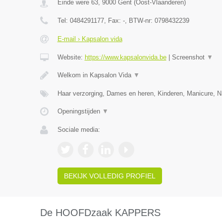
Einde were 63
,
9000
Gent
(
Oost-Vlaanderen
)
Tel:
0484291177
, Fax:
-
, BTW-nr:
0798432239
E-mail › Kapsalon vida
Website:
https://www.kapsalonvida.be
|
Screenshot
▼
Welkom in Kapsalon Vida
▼
Haar verzorging, Dames en heren, Kinderen, Manicure, N
Openingstijden
▼
Sociale media:
BEKIJK VOLLEDIG PROFIEL
De HOOFDzaak KAPPERS