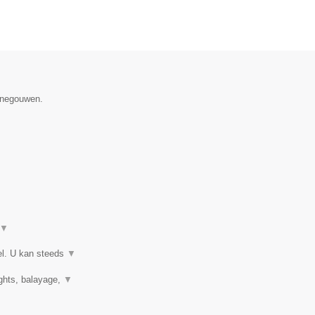
Henegouwen.
▼
el. U kan steeds
▼
ights, balayage,
▼