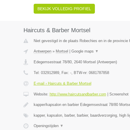
BEKIJK VOLLEDIG PROFIEL
Haircuts & Barber Mortsel
Niet gevestigd in de plaats Robechies en in de provinci
Antwerpen
»
Mortsel
|
Google maps
▼
Edegemsestraat 78/80
,
2640
Mortsel
(
Antwerpen
)
Tel:
032912989
, Fax:
-
, BTW-nr:
0681787858
E-mail › Haircuts & Barber Mortsel
Website:
http://www.haircutsandbarber.com
|
Screenshot
kapper/kapsalon en barbier Edegemsestraat 78/80 Morts
kapper, kapsalon, barber, barbier, baardverzorging, high l
Openingstijden
▼