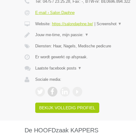
Tel:
0475 / 23.25.28
, Fax:
-
, BTW-nr:
BE0696.894.322
E-mail › Salon Daphne
Website:
https://salondaphne.be/
|
Screenshot
▼
Jouw me-time, mijn passie:
▼
Diensten: Haar, Nagels, Medische pedicure
Er wordt gewerkt op afspraak.
Laatste facebook posts
▼
Sociale media:
BEKIJK VOLLEDIG PROFIEL
De HOOFDzaak KAPPERS