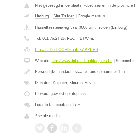
Niet gevestigd in de plaats Robechies en in de provinci
Limburg
»
Sint Truiden
|
Google maps
▼
Hasseltsesteenweg 37a
,
3800
Sint Truiden
(
Limburg
)
Tel:
011/76.24.25
, Fax:
-
, BTW-nr:
-
E-mail › De HOOFDzaak KAPPERS
Website:
http://www.dehoofdzaakkappers.be
|
Screensho
Persoonlijke aandacht staat bij ons op nummer 1!
▼
Diensten: Knippen, Kleuren, Advies
Er wordt gewerkt op afspraak.
Laatste facebook posts
▼
Sociale media: