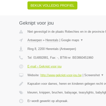
BEKIJK VOLLEDIG PROFIEL
Geknipt voor jou
Niet gevestigd in de plaats Robechies en in de provinci
Antwerpen
»
Herentals
|
Google maps
▼
Ring 8
,
2200
Herentals
(
Antwerpen
)
Tel:
014892881
, Fax:
-
, BTW-nr:
BE0860451960
E-mail › Geknipt voor jou
Website:
http://www.geknipt-voor-jou.be
|
Screenshot
▼
Kapsalon voor dames, heren en kinderen gelegen recht o
kleuren, knippen, bruchen, balayage, teasylights, babyli
Er wordt gewerkt op afspraak.