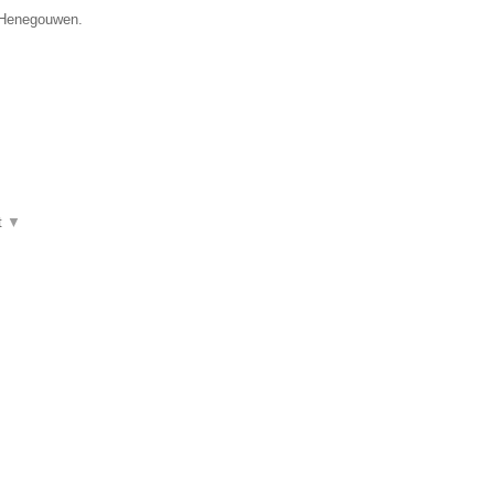
e Henegouwen.
t
▼