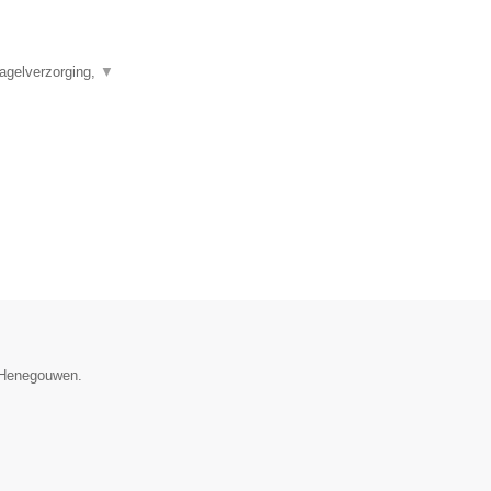
agelverzorging,
▼
e Henegouwen.