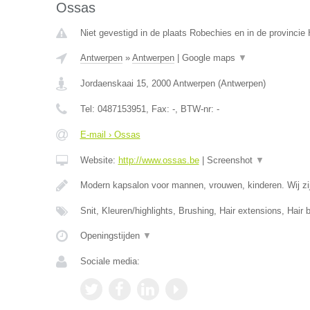
Ossas
Niet gevestigd in de plaats Robechies en in de provinci
Antwerpen
»
Antwerpen
|
Google maps
▼
Jordaenskaai 15
,
2000
Antwerpen
(
Antwerpen
)
Tel:
0487153951
, Fax:
-
, BTW-nr:
-
E-mail › Ossas
Website:
http://www.ossas.be
|
Screenshot
▼
Modern kapsalon voor mannen, vrouwen, kinderen. Wij zij
Snit, Kleuren/highlights, Brushing, Hair extensions, Hair 
Openingstijden
▼
Sociale media: