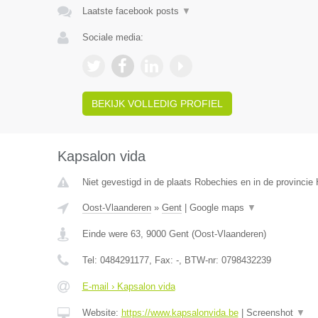
Laatste facebook posts
▼
Sociale media:
BEKIJK VOLLEDIG PROFIEL
Kapsalon vida
Niet gevestigd in de plaats Robechies en in de provinci
Oost-Vlaanderen
»
Gent
|
Google maps
▼
Einde were 63
,
9000
Gent
(
Oost-Vlaanderen
)
Tel:
0484291177
, Fax:
-
, BTW-nr:
0798432239
E-mail › Kapsalon vida
Website:
https://www.kapsalonvida.be
|
Screenshot
▼