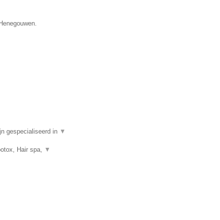
e Henegouwen.
n gespecialiseerd in
▼
botox, Hair spa,
▼