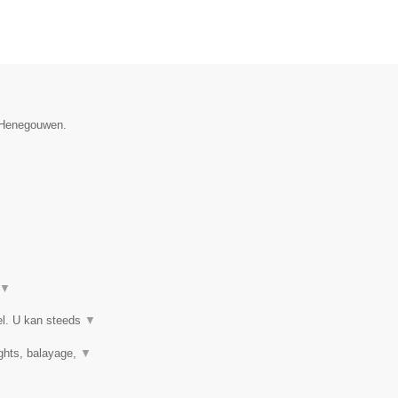
e Henegouwen.
▼
el. U kan steeds
▼
ights, balayage,
▼