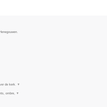
e Henegouwen.
ver de kerk.
▼
ghts, ombre,
▼