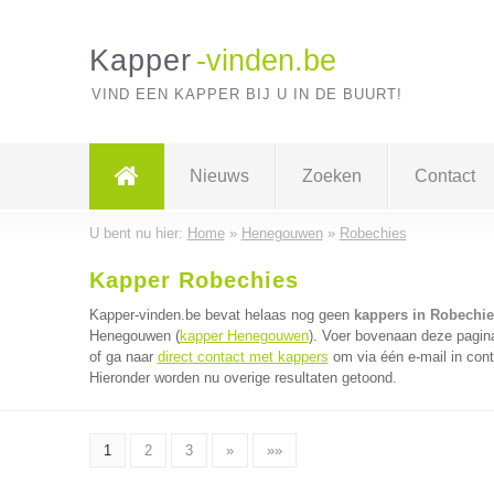
Kapper
-vinden.be
VIND EEN KAPPER BIJ U IN DE BUURT!
Nieuws
Zoeken
Contact
U bent nu hier:
Home
»
Henegouwen
»
Robechies
Kapper Robechies
Kapper-vinden.be bevat helaas nog geen
kappers in Robechie
Henegouwen (
kapper Henegouwen
). Voer bovenaan deze pagina
of ga naar
direct contact met kappers
om via één e-mail in cont
Hieronder worden nu overige resultaten getoond.
1
2
3
»
»»