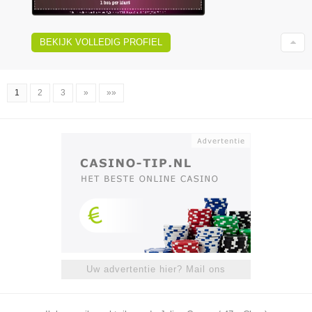
BEKIJK VOLLEDIG PROFIEL
1
2
3
»
»»
Uw advertentie hier? Mail ons