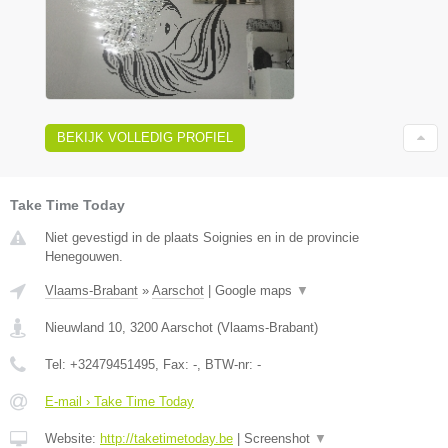
BEKIJK VOLLEDIG PROFIEL
Take Time Today
Niet gevestigd in de plaats Soignies en in de provincie
Henegouwen.
Vlaams-Brabant
»
Aarschot
|
Google maps
▼
Nieuwland 10
,
3200
Aarschot
(
Vlaams-Brabant
)
Tel:
+32479451495
, Fax:
-
, BTW-nr:
-
E-mail › Take Time Today
Website:
http://taketimetoday.be
|
Screenshot
▼