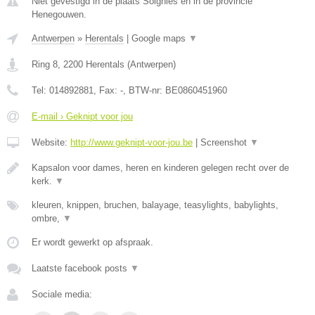
Niet gevestigd in de plaats Soignies en in de provincie
Henegouwen.
Antwerpen
»
Herentals
|
Google maps
▼
Ring 8
,
2200
Herentals
(
Antwerpen
)
Tel:
014892881
, Fax:
-
, BTW-nr:
BE0860451960
E-mail › Geknipt voor jou
Website:
http://www.geknipt-voor-jou.be
|
Screenshot
▼
Kapsalon voor dames, heren en kinderen gelegen recht over de
kerk.
▼
kleuren, knippen, bruchen, balayage, teasylights, babylights,
ombre,
▼
Er wordt gewerkt op afspraak.
Laatste facebook posts
▼
Sociale media: