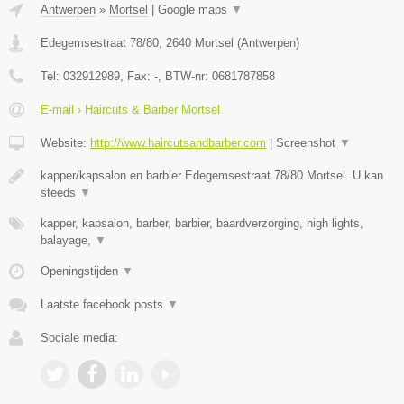
Antwerpen
»
Mortsel
|
Google maps
▼
Edegemsestraat 78/80
,
2640
Mortsel
(
Antwerpen
)
Tel:
032912989
, Fax:
-
, BTW-nr:
0681787858
E-mail › Haircuts & Barber Mortsel
Website:
http://www.haircutsandbarber.com
|
Screenshot
▼
kapper/kapsalon en barbier Edegemsestraat 78/80 Mortsel. U kan
steeds
▼
kapper, kapsalon, barber, barbier, baardverzorging, high lights,
balayage,
▼
Openingstijden
▼
Laatste facebook posts
▼
Sociale media: