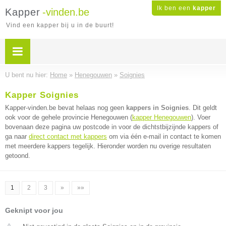
Ik ben een
kapper
Kapper
-vinden.be
Vind een kapper bij u in de buurt!
U bent nu hier:
Home
»
Henegouwen
»
Soignies
Kapper Soignies
Kapper-vinden.be bevat helaas nog geen
kappers in Soignies
. Dit geldt
ook voor de gehele provincie Henegouwen (
kapper Henegouwen
). Voer
bovenaan deze pagina uw postcode in voor de dichtstbijzijnde kappers of
ga naar
direct contact met kappers
om via één e-mail in contact te komen
met meerdere kappers tegelijk. Hieronder worden nu overige resultaten
getoond.
1
2
3
»
»»
Geknipt voor jou