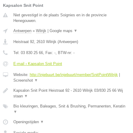
Kapsalon Snit Point
Niet gevestigd in de plaats Soignies en in de provincie
Henegouwen.
Antwerpen
»
Wilrijk
|
Google maps
▼
Heistraat 92
,
2610
Wilrijk
(
Antwerpen
)
Tel:
03 830 25 66
, Fax:
-
, BTW-nr:
-
E-mail › Kapsalon Snit Point
Website:
http://injebuurt.be/injebuurt/member/SnitPointWilrijk
|
Screenshot
▼
Kapsalon Snit Point Heistraat 92 - 2610 Wilrijk 03/830 25 66 Wij
staan
▼
Bio kleuringen, Baleages, Snit & Brushing, Permanenten, Keratin
▼
Openingstijden
▼
Sociale media: