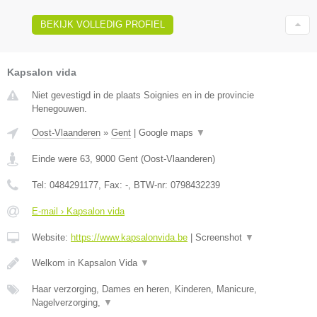
BEKIJK VOLLEDIG PROFIEL
Kapsalon vida
Niet gevestigd in de plaats Soignies en in de provincie
Henegouwen.
Oost-Vlaanderen
»
Gent
|
Google maps
▼
Einde were 63
,
9000
Gent
(
Oost-Vlaanderen
)
Tel:
0484291177
, Fax:
-
, BTW-nr:
0798432239
E-mail › Kapsalon vida
Website:
https://www.kapsalonvida.be
|
Screenshot
▼
Welkom in Kapsalon Vida
▼
Haar verzorging, Dames en heren, Kinderen, Manicure,
Nagelverzorging,
▼