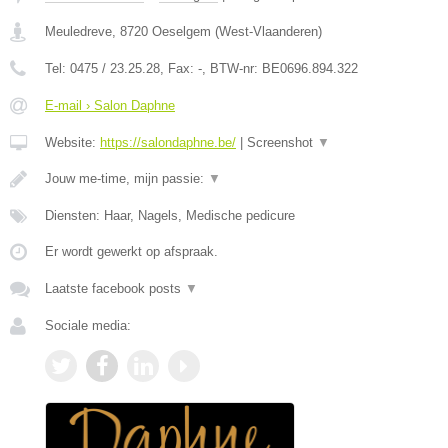
Meuledreve
,
8720
Oeselgem
(
West-Vlaanderen
)
Tel:
0475 / 23.25.28
, Fax:
-
, BTW-nr:
BE0696.894.322
E-mail › Salon Daphne
Website:
https://salondaphne.be/
|
Screenshot
▼
Jouw me-time, mijn passie:
▼
Diensten: Haar, Nagels, Medische pedicure
Er wordt gewerkt op afspraak.
Laatste facebook posts
▼
Sociale media: