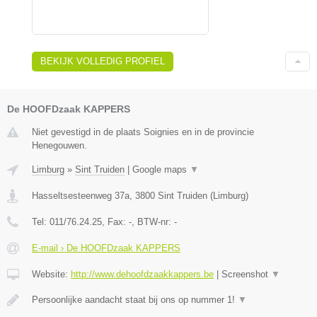
BEKIJK VOLLEDIG PROFIEL
De HOOFDzaak KAPPERS
Niet gevestigd in de plaats Soignies en in de provincie
Henegouwen.
Limburg
»
Sint Truiden
|
Google maps
▼
Hasseltsesteenweg 37a
,
3800
Sint Truiden
(
Limburg
)
Tel:
011/76.24.25
, Fax:
-
, BTW-nr:
-
E-mail › De HOOFDzaak KAPPERS
Website:
http://www.dehoofdzaakkappers.be
|
Screenshot
▼
Persoonlijke aandacht staat bij ons op nummer 1!
▼