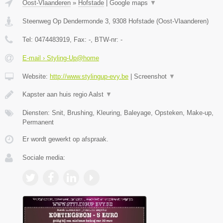
Oost-Vlaanderen
»
Hofstade
|
Google maps
▼
Steenweg Op Dendermonde 3
,
9308
Hofstade
(
Oost-Vlaanderen
)
Tel:
0474483919
, Fax:
-
, BTW-nr:
-
E-mail › Styling-Up@home
Website:
http://www.stylingup-evy.be
|
Screenshot
▼
Kapster aan huis regio Aalst
▼
Diensten: Snit, Brushing, Kleuring, Baleyage, Opsteken, Make-up,
Permanent
Er wordt gewerkt op afspraak.
Sociale media: