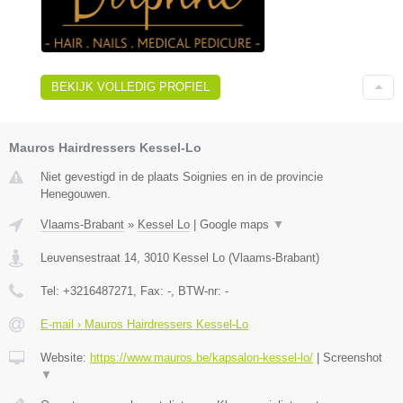
BEKIJK VOLLEDIG PROFIEL
Mauros Hairdressers Kessel-Lo
Niet gevestigd in de plaats Soignies en in de provincie
Henegouwen.
Vlaams-Brabant
»
Kessel Lo
|
Google maps
▼
Leuvensestraat 14
,
3010
Kessel Lo
(
Vlaams-Brabant
)
Tel:
+3216487271
, Fax:
-
, BTW-nr:
-
E-mail › Mauros Hairdressers Kessel-Lo
Website:
https://www.mauros.be/kapsalon-kessel-lo/
|
Screenshot
▼