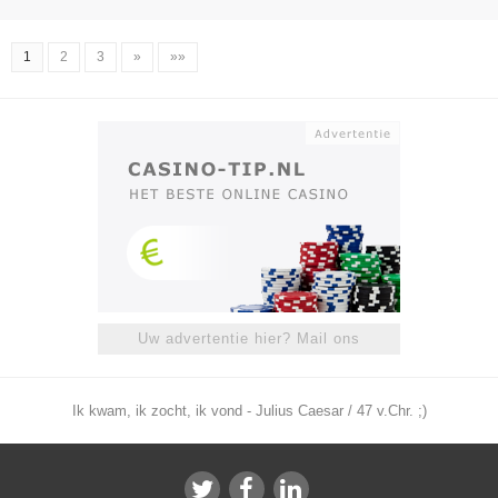
1
2
3
»
»»
Uw advertentie hier? Mail ons
Ik kwam, ik zocht, ik vond - Julius Caesar / 47 v.Chr. ;)