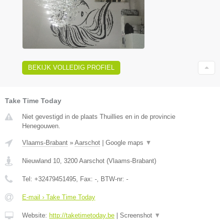
BEKIJK VOLLEDIG PROFIEL
Take Time Today
Niet gevestigd in de plaats Thuillies en in de provincie
Henegouwen.
Vlaams-Brabant
»
Aarschot
|
Google maps
▼
Nieuwland 10
,
3200
Aarschot
(
Vlaams-Brabant
)
Tel:
+32479451495
, Fax:
-
, BTW-nr:
-
E-mail › Take Time Today
Website:
http://taketimetoday.be
|
Screenshot
▼