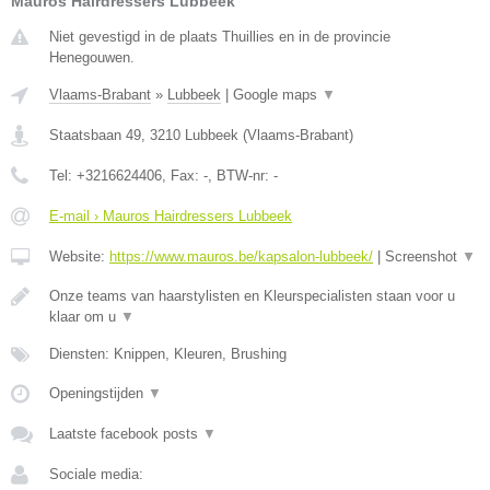
Mauros Hairdressers Lubbeek
Niet gevestigd in de plaats Thuillies en in de provincie
Henegouwen.
Vlaams-Brabant
»
Lubbeek
|
Google maps
▼
Staatsbaan 49
,
3210
Lubbeek
(
Vlaams-Brabant
)
Tel:
+3216624406
, Fax:
-
, BTW-nr:
-
E-mail › Mauros Hairdressers Lubbeek
Website:
https://www.mauros.be/kapsalon-lubbeek/
|
Screenshot
▼
Onze teams van haarstylisten en Kleurspecialisten staan voor u
klaar om u
▼
Diensten: Knippen, Kleuren, Brushing
Openingstijden
▼
Laatste facebook posts
▼
Sociale media: