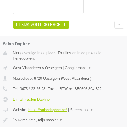
BEKIJK VOLLEDIG PROFIEL
Salon Daphne
Niet gevestigd in de plaats Thuillies en in de provincie
Henegouwen.
West-Vlaanderen
»
Oeselgem
|
Google maps
▼
Meuledreve
,
8720
Oeselgem
(
West-Vlaanderen
)
Tel:
0475 / 23.25.28
, Fax:
-
, BTW-nr:
BE0696.894.322
E-mail › Salon Daphne
Website:
https://salondaphne.be/
|
Screenshot
▼
Jouw me-time, mijn passie:
▼