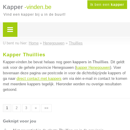
Ik ben een
kapper
Kapper
-vinden.be
Vind een kapper bij u in de buurt!
U bent nu hier:
Home
»
Henegouwen
»
Thuillies
Kapper Thuillies
Kapper-vinden.be bevat helaas nog geen
kappers in Thuillies
. Dit geldt
ook voor de gehele provincie Henegouwen (
kapper Henegouwen
). Voer
bovenaan deze pagina uw postcode in voor de dichtstbijzijnde kappers of
ga naar
direct contact met kappers
om via één e-mail in contact te komen
met meerdere kappers tegelijk. Hieronder worden nu overige resultaten
getoond.
1
2
3
»
»»
Geknipt voor jou