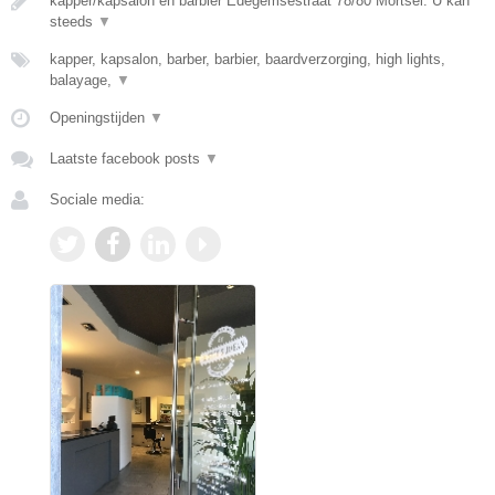
kapper/kapsalon en barbier Edegemsestraat 78/80 Mortsel. U kan
steeds
▼
kapper, kapsalon, barber, barbier, baardverzorging, high lights,
balayage,
▼
Openingstijden
▼
Laatste facebook posts
▼
Sociale media: