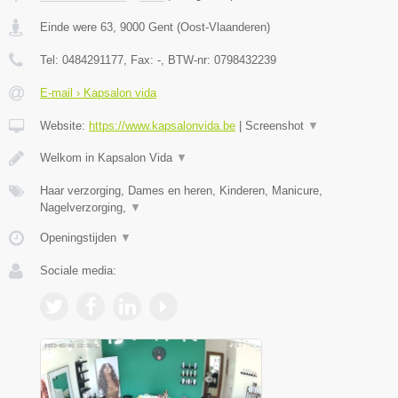
Einde were 63
,
9000
Gent
(
Oost-Vlaanderen
)
Tel:
0484291177
, Fax:
-
, BTW-nr:
0798432239
E-mail › Kapsalon vida
Website:
https://www.kapsalonvida.be
|
Screenshot
▼
Welkom in Kapsalon Vida
▼
Haar verzorging, Dames en heren, Kinderen, Manicure,
Nagelverzorging,
▼
Openingstijden
▼
Sociale media: