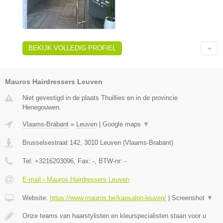
BEKIJK VOLLEDIG PROFIEL
Mauros Hairdressers Leuven
Niet gevestigd in de plaats Thuillies en in de provincie
Henegouwen.
Vlaams-Brabant
»
Leuven
|
Google maps
▼
Brusselsestraat 142
,
3010
Leuven
(
Vlaams-Brabant
)
Tel:
+3216203096
, Fax:
-
, BTW-nr:
-
E-mail › Mauros Hairdressers Leuven
Website:
https://www.mauros.be/kapsalon-leuven/
|
Screenshot
▼
Onze teams van haarstylisten en kleurspecialisten staan voor u