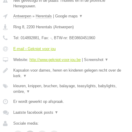
Niet gevestigd in de plaats Thuillies en in de provincie
Henegouwen.
Antwerpen
»
Herentals
|
Google maps
▼
Ring 8
,
2200
Herentals
(
Antwerpen
)
Tel:
014892881
, Fax:
-
, BTW-nr:
BE0860451960
E-mail › Geknipt voor jou
Website:
http://www.geknipt-voor-jou.be
|
Screenshot
▼
Kapsalon voor dames, heren en kinderen gelegen recht over de
kerk.
▼
kleuren, knippen, bruchen, balayage, teasylights, babylights,
ombre,
▼
Er wordt gewerkt op afspraak.
Laatste facebook posts
▼
Sociale media: