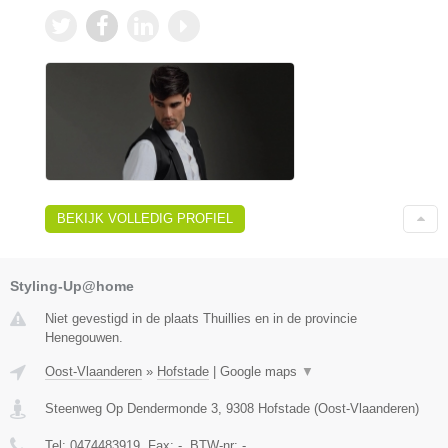
BEKIJK VOLLEDIG PROFIEL
Styling-Up@home
Niet gevestigd in de plaats Thuillies en in de provincie
Henegouwen.
Oost-Vlaanderen
»
Hofstade
|
Google maps
▼
Steenweg Op Dendermonde 3
,
9308
Hofstade
(
Oost-Vlaanderen
)
Tel:
0474483919
, Fax:
-
, BTW-nr:
-