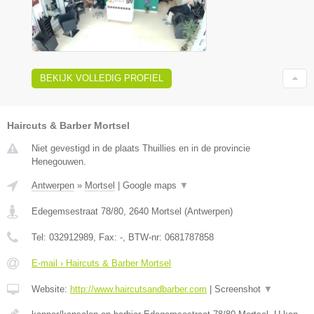
BEKIJK VOLLEDIG PROFIEL
Haircuts & Barber Mortsel
Niet gevestigd in de plaats Thuillies en in de provincie
Henegouwen.
Antwerpen
»
Mortsel
|
Google maps
▼
Edegemsestraat 78/80
,
2640
Mortsel
(
Antwerpen
)
Tel:
032912989
, Fax:
-
, BTW-nr:
0681787858
E-mail › Haircuts & Barber Mortsel
Website:
http://www.haircutsandbarber.com
|
Screenshot
▼