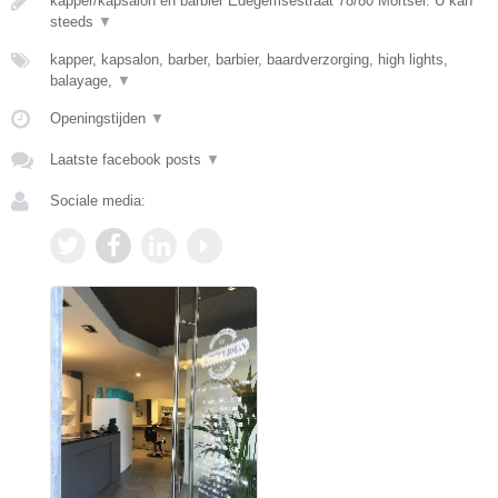
kapper/kapsalon en barbier Edegemsestraat 78/80 Mortsel. U kan
steeds
▼
kapper, kapsalon, barber, barbier, baardverzorging, high lights,
balayage,
▼
Openingstijden
▼
Laatste facebook posts
▼
Sociale media: