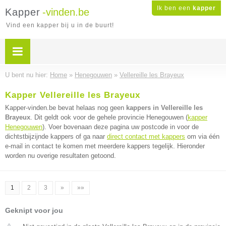
Ik ben een
kapper
Kapper
-vinden.be
Vind een kapper bij u in de buurt!
U bent nu hier:
Home
»
Henegouwen
»
Vellereille les Brayeux
Kapper Vellereille les Brayeux
Kapper-vinden.be bevat helaas nog geen
kappers in Vellereille les
Brayeux
. Dit geldt ook voor de gehele provincie Henegouwen (
kapper
Henegouwen
). Voer bovenaan deze pagina uw postcode in voor de
dichtstbijzijnde kappers of ga naar
direct contact met kappers
om via één
e-mail in contact te komen met meerdere kappers tegelijk. Hieronder
worden nu overige resultaten getoond.
1
2
3
»
»»
Geknipt voor jou