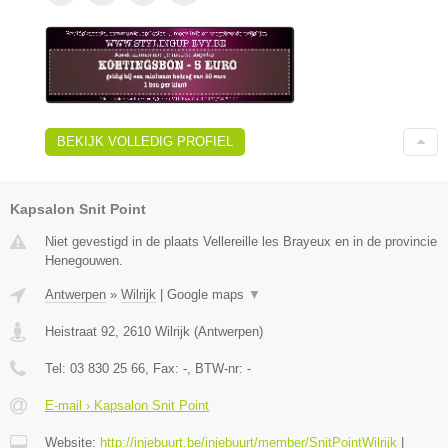
BEKIJK VOLLEDIG PROFIEL
Kapsalon Snit Point
Niet gevestigd in de plaats Vellereille les Brayeux en in de provincie
Henegouwen.
Antwerpen
»
Wilrijk
|
Google maps
▼
Heistraat 92
,
2610
Wilrijk
(
Antwerpen
)
Tel:
03 830 25 66
, Fax:
-
, BTW-nr:
-
E-mail › Kapsalon Snit Point
Website:
http://injebuurt.be/injebuurt/member/SnitPointWilrijk
|