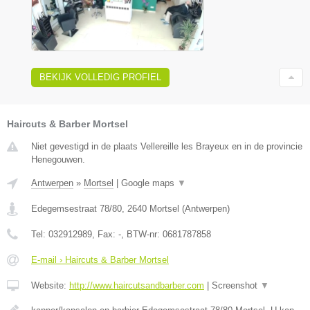
BEKIJK VOLLEDIG PROFIEL
Haircuts & Barber Mortsel
Niet gevestigd in de plaats Vellereille les Brayeux en in de provincie
Henegouwen.
Antwerpen
»
Mortsel
|
Google maps
▼
Edegemsestraat 78/80
,
2640
Mortsel
(
Antwerpen
)
Tel:
032912989
, Fax:
-
, BTW-nr:
0681787858
E-mail › Haircuts & Barber Mortsel
Website:
http://www.haircutsandbarber.com
|
Screenshot
▼