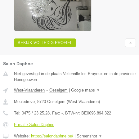
BEKIJK VOLLEDIG PROFIEL
Salon Daphne
Niet gevestigd in de plaats Vellereille les Brayeux en in de provincie
Henegouwen.
West-Vlaanderen
»
Oeselgem
|
Google maps
▼
Meuledreve
,
8720
Oeselgem
(
West-Vlaanderen
)
Tel:
0475 / 23.25.28
, Fax:
-
, BTW-nr:
BE0696.894.322
E-mail › Salon Daphne
Website:
https://salondaphne.be/
|
Screenshot
▼