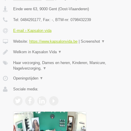
Einde were 63
,
9000
Gent
(
Oost-Vlaanderen
)
Tel:
0484291177
, Fax:
-
, BTW-nr:
0798432239
E-mail › Kapsalon vida
Website:
https://www.kapsalonvida.be
|
Screenshot
▼
Welkom in Kapsalon Vida
▼
Haar verzorging, Dames en heren, Kinderen, Manicure,
Nagelverzorging,
▼
Openingstijden
▼
Sociale media: