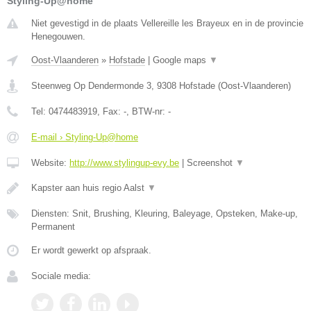
Styling-Up@home
Niet gevestigd in de plaats Vellereille les Brayeux en in de provincie
Henegouwen.
Oost-Vlaanderen
»
Hofstade
|
Google maps
▼
Steenweg Op Dendermonde 3
,
9308
Hofstade
(
Oost-Vlaanderen
)
Tel:
0474483919
, Fax:
-
, BTW-nr:
-
E-mail › Styling-Up@home
Website:
http://www.stylingup-evy.be
|
Screenshot
▼
Kapster aan huis regio Aalst
▼
Diensten: Snit, Brushing, Kleuring, Baleyage, Opsteken, Make-up,
Permanent
Er wordt gewerkt op afspraak.
Sociale media: