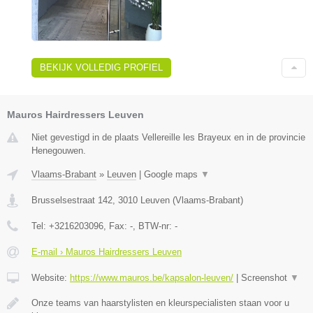
BEKIJK VOLLEDIG PROFIEL
Mauros Hairdressers Leuven
Niet gevestigd in de plaats Vellereille les Brayeux en in de provincie
Henegouwen.
Vlaams-Brabant
»
Leuven
|
Google maps
▼
Brusselsestraat 142
,
3010
Leuven
(
Vlaams-Brabant
)
Tel:
+3216203096
, Fax:
-
, BTW-nr:
-
E-mail › Mauros Hairdressers Leuven
Website:
https://www.mauros.be/kapsalon-leuven/
|
Screenshot
▼
Onze teams van haarstylisten en kleurspecialisten staan voor u