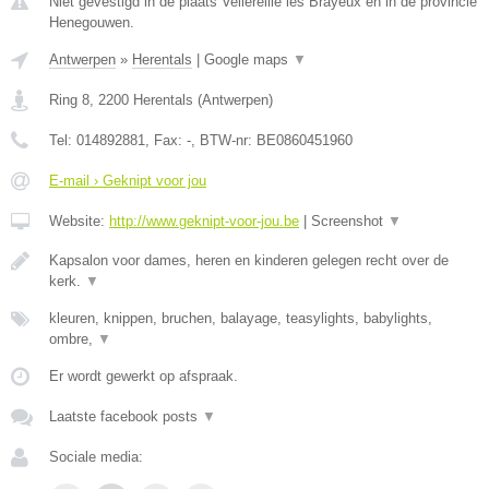
Niet gevestigd in de plaats Vellereille les Brayeux en in de provincie
Henegouwen.
Antwerpen
»
Herentals
|
Google maps
▼
Ring 8
,
2200
Herentals
(
Antwerpen
)
Tel:
014892881
, Fax:
-
, BTW-nr:
BE0860451960
E-mail › Geknipt voor jou
Website:
http://www.geknipt-voor-jou.be
|
Screenshot
▼
Kapsalon voor dames, heren en kinderen gelegen recht over de
kerk.
▼
kleuren, knippen, bruchen, balayage, teasylights, babylights,
ombre,
▼
Er wordt gewerkt op afspraak.
Laatste facebook posts
▼
Sociale media: