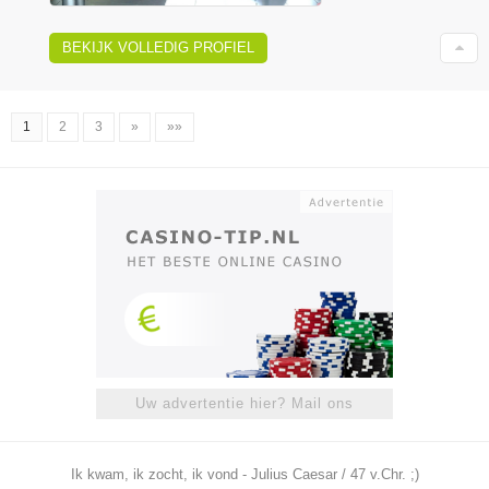
BEKIJK VOLLEDIG PROFIEL
1
2
3
»
»»
Uw advertentie hier? Mail ons
Ik kwam, ik zocht, ik vond - Julius Caesar / 47 v.Chr. ;)