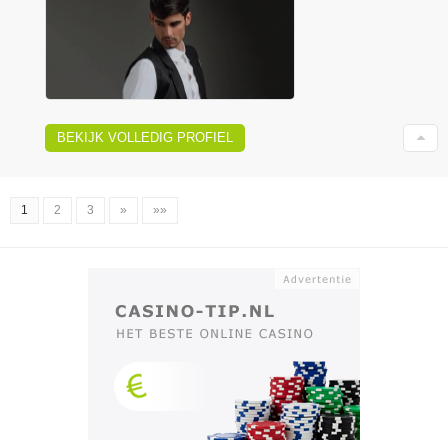
BEKIJK VOLLEDIG PROFIEL
1
2
3
»
»»