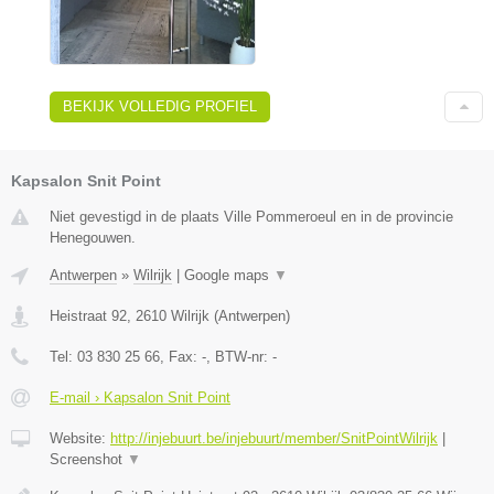
BEKIJK VOLLEDIG PROFIEL
Kapsalon Snit Point
Niet gevestigd in de plaats Ville Pommeroeul en in de provincie
Henegouwen.
Antwerpen
»
Wilrijk
|
Google maps
▼
Heistraat 92
,
2610
Wilrijk
(
Antwerpen
)
Tel:
03 830 25 66
, Fax:
-
, BTW-nr:
-
E-mail › Kapsalon Snit Point
Website:
http://injebuurt.be/injebuurt/member/SnitPointWilrijk
|
Screenshot
▼