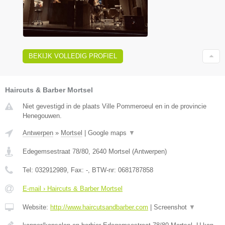
BEKIJK VOLLEDIG PROFIEL
Haircuts & Barber Mortsel
Niet gevestigd in de plaats Ville Pommeroeul en in de provincie
Henegouwen.
Antwerpen
»
Mortsel
|
Google maps
▼
Edegemsestraat 78/80
,
2640
Mortsel
(
Antwerpen
)
Tel:
032912989
, Fax:
-
, BTW-nr:
0681787858
E-mail › Haircuts & Barber Mortsel
Website:
http://www.haircutsandbarber.com
|
Screenshot
▼