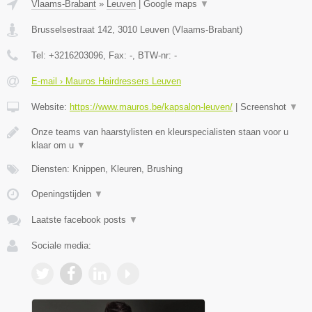
Vlaams-Brabant
»
Leuven
|
Google maps
▼
Brusselsestraat 142
,
3010
Leuven
(
Vlaams-Brabant
)
Tel:
+3216203096
, Fax:
-
, BTW-nr:
-
E-mail › Mauros Hairdressers Leuven
Website:
https://www.mauros.be/kapsalon-leuven/
|
Screenshot
▼
Onze teams van haarstylisten en kleurspecialisten staan voor u
klaar om u
▼
Diensten: Knippen, Kleuren, Brushing
Openingstijden
▼
Laatste facebook posts
▼
Sociale media: