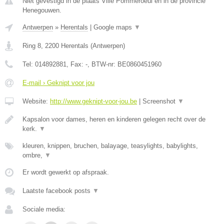
Niet gevestigd in de plaats Ville Pommeroeul en in de provincie
Henegouwen.
Antwerpen
»
Herentals
|
Google maps
▼
Ring 8
,
2200
Herentals
(
Antwerpen
)
Tel:
014892881
, Fax:
-
, BTW-nr:
BE0860451960
E-mail › Geknipt voor jou
Website:
http://www.geknipt-voor-jou.be
|
Screenshot
▼
Kapsalon voor dames, heren en kinderen gelegen recht over de
kerk.
▼
kleuren, knippen, bruchen, balayage, teasylights, babylights,
ombre,
▼
Er wordt gewerkt op afspraak.
Laatste facebook posts
▼
Sociale media: