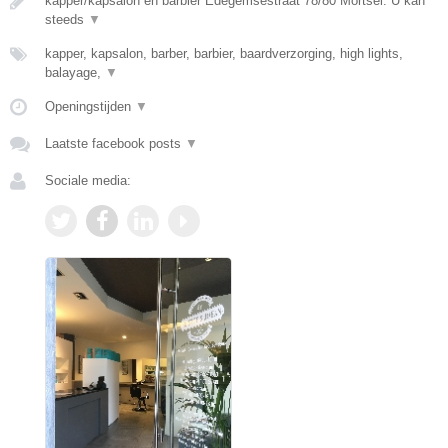
kapper/kapsalon en barbier Edegemsestraat 78/80 Mortsel. U kan
steeds
▼
kapper, kapsalon, barber, barbier, baardverzorging, high lights,
balayage,
▼
Openingstijden
▼
Laatste facebook posts
▼
Sociale media: