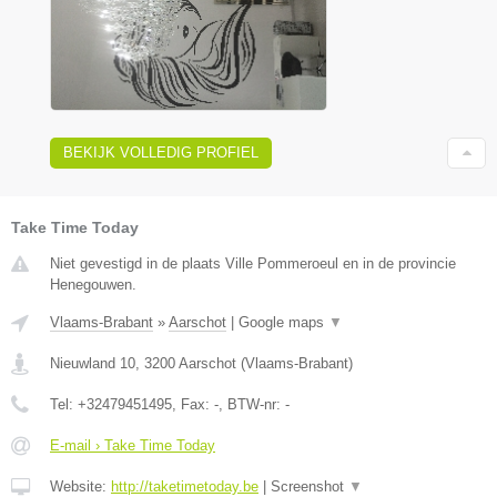
BEKIJK VOLLEDIG PROFIEL
Take Time Today
Niet gevestigd in de plaats Ville Pommeroeul en in de provincie
Henegouwen.
Vlaams-Brabant
»
Aarschot
|
Google maps
▼
Nieuwland 10
,
3200
Aarschot
(
Vlaams-Brabant
)
Tel:
+32479451495
, Fax:
-
, BTW-nr:
-
E-mail › Take Time Today
Website:
http://taketimetoday.be
|
Screenshot
▼