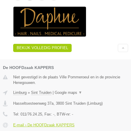
BEKIJK VOLLEDIG PROFIEL
De HOOFDzaak KAPPERS
Niet gevestigd in de plaats Ville Pommeroeul en in de provincie
Henegouwen.
Limburg
»
Sint Truiden
|
Google maps
▼
Hasseltsesteenweg 37a
,
3800
Sint Truiden
(
Limburg
)
Tel:
011/76.24.25
, Fax:
-
, BTW-nr:
-
E-mail › De HOOFDzaak KAPPERS