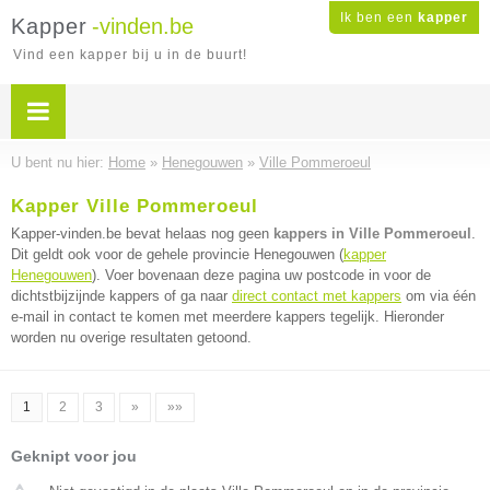
Ik ben een
kapper
Kapper
-vinden.be
Vind een kapper bij u in de buurt!
U bent nu hier:
Home
»
Henegouwen
»
Ville Pommeroeul
Kapper Ville Pommeroeul
Kapper-vinden.be bevat helaas nog geen
kappers in Ville Pommeroeul
.
Dit geldt ook voor de gehele provincie Henegouwen (
kapper
Henegouwen
). Voer bovenaan deze pagina uw postcode in voor de
dichtstbijzijnde kappers of ga naar
direct contact met kappers
om via één
e-mail in contact te komen met meerdere kappers tegelijk. Hieronder
worden nu overige resultaten getoond.
1
2
3
»
»»
Geknipt voor jou