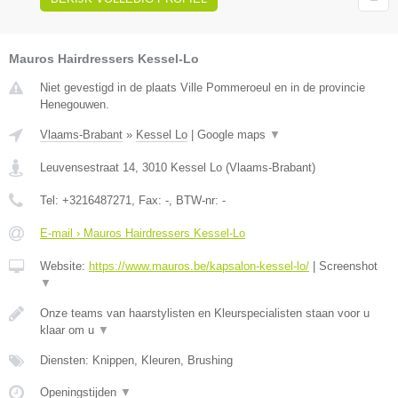
Mauros Hairdressers Kessel-Lo
Niet gevestigd in de plaats Ville Pommeroeul en in de provincie
Henegouwen.
Vlaams-Brabant
»
Kessel Lo
|
Google maps
▼
Leuvensestraat 14
,
3010
Kessel Lo
(
Vlaams-Brabant
)
Tel:
+3216487271
, Fax:
-
, BTW-nr:
-
E-mail › Mauros Hairdressers Kessel-Lo
Website:
https://www.mauros.be/kapsalon-kessel-lo/
|
Screenshot
▼
Onze teams van haarstylisten en Kleurspecialisten staan voor u
klaar om u
▼
Diensten: Knippen, Kleuren, Brushing
Openingstijden
▼