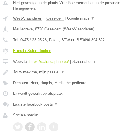
Niet gevestigd in de plaats Ville Pommeroeul en in de provincie
Henegouwen.
West-Vlaanderen
»
Oeselgem
|
Google maps
▼
Meuledreve
,
8720
Oeselgem
(
West-Vlaanderen
)
Tel:
0475 / 23.25.28
, Fax:
-
, BTW-nr:
BE0696.894.322
E-mail › Salon Daphne
Website:
https://salondaphne.be/
|
Screenshot
▼
Jouw me-time, mijn passie:
▼
Diensten: Haar, Nagels, Medische pedicure
Er wordt gewerkt op afspraak.
Laatste facebook posts
▼
Sociale media: