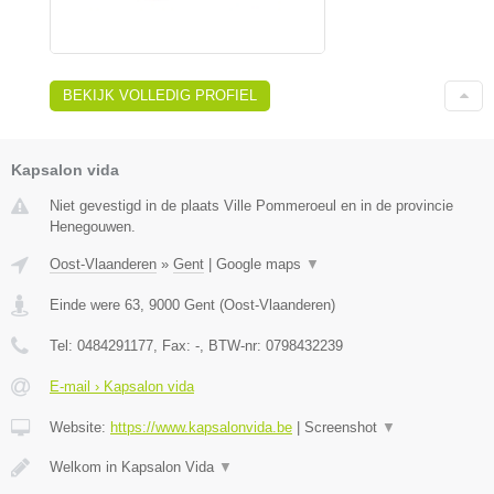
BEKIJK VOLLEDIG PROFIEL
Kapsalon vida
Niet gevestigd in de plaats Ville Pommeroeul en in de provincie
Henegouwen.
Oost-Vlaanderen
»
Gent
|
Google maps
▼
Einde were 63
,
9000
Gent
(
Oost-Vlaanderen
)
Tel:
0484291177
, Fax:
-
, BTW-nr:
0798432239
E-mail › Kapsalon vida
Website:
https://www.kapsalonvida.be
|
Screenshot
▼
Welkom in Kapsalon Vida
▼