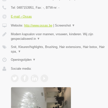
Tel:
0487153951
, Fax:
-
, BTW-nr:
-
E-mail › Ossas
Website:
http://www.ossas.be
|
Screenshot
▼
Modern kapsalon voor mannen, vrouwen, kinderen. Wij zijn
gespecialiseerd in
▼
Snit, Kleuren/highlights, Brushing, Hair extensions, Hair botox, Hair
spa,
▼
Openingstijden
▼
Sociale media: