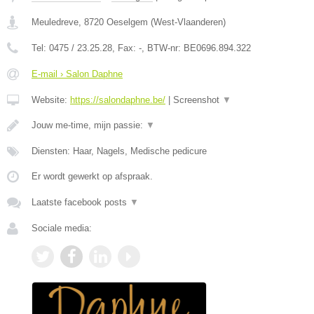
Meuledreve
,
8720
Oeselgem
(
West-Vlaanderen
)
Tel:
0475 / 23.25.28
, Fax:
-
, BTW-nr:
BE0696.894.322
E-mail › Salon Daphne
Website:
https://salondaphne.be/
|
Screenshot
▼
Jouw me-time, mijn passie:
▼
Diensten: Haar, Nagels, Medische pedicure
Er wordt gewerkt op afspraak.
Laatste facebook posts
▼
Sociale media: