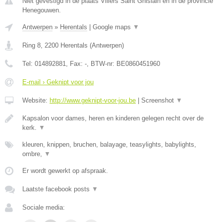
Niet gevestigd in de plaats Villers Saint Ghislain en in de provincie
Henegouwen.
Antwerpen
»
Herentals
|
Google maps
▼
Ring 8
,
2200
Herentals
(
Antwerpen
)
Tel:
014892881
, Fax:
-
, BTW-nr:
BE0860451960
E-mail › Geknipt voor jou
Website:
http://www.geknipt-voor-jou.be
|
Screenshot
▼
Kapsalon voor dames, heren en kinderen gelegen recht over de
kerk.
▼
kleuren, knippen, bruchen, balayage, teasylights, babylights,
ombre,
▼
Er wordt gewerkt op afspraak.
Laatste facebook posts
▼
Sociale media: