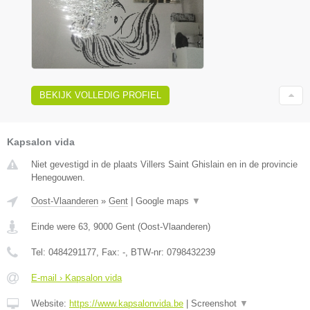
BEKIJK VOLLEDIG PROFIEL
Kapsalon vida
Niet gevestigd in de plaats Villers Saint Ghislain en in de provincie
Henegouwen.
Oost-Vlaanderen
»
Gent
|
Google maps
▼
Einde were 63
,
9000
Gent
(
Oost-Vlaanderen
)
Tel:
0484291177
, Fax:
-
, BTW-nr:
0798432239
E-mail › Kapsalon vida
Website:
https://www.kapsalonvida.be
|
Screenshot
▼