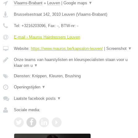
Vlaams-Brabant
»
Leuven
|
Google maps
▼
Brusselsestraat 142
,
3010
Leuven
(
Vlaams-Brabant
)
Tel:
+3216203096
, Fax:
-
, BTW-nr:
-
E-mail › Mauros Hairdressers Leuven
Website:
https://www.mauros.be/kapsalon-leuven/
|
Screenshot
▼
Onze teams van haarstylisten en kleurspecialisten staan voor u
klaar om u
▼
Diensten: Knippen, Kleuren, Brushing
Openingstijden
▼
Laatste facebook posts
▼
Sociale media: