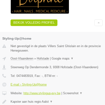
BEKIJK VOLLEDIG PROFIEL
Styling-Up@home
Niet gevestigd in de plaats Villers Saint Ghislain en in de provincie
Henegouwen.
Oost-Vlaanderen
»
Hofstade
|
Google maps
▼
Steenweg Op Dendermonde 3
,
9308
Hofstade
(
Oost-Vlaanderen
)
Tel:
0474483919
, Fax:
-
, BTW-nr:
-
E-mail › Styling-Up@home
Website:
http://www.stylingup-evy.be
|
Screenshot
▼
Kapster aan huis regio Aalst
▼