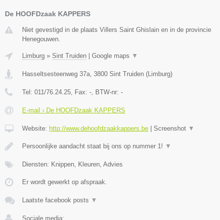
De HOOFDzaak KAPPERS
Niet gevestigd in de plaats Villers Saint Ghislain en in de provincie
Henegouwen.
Limburg
»
Sint Truiden
|
Google maps
▼
Hasseltsesteenweg 37a
,
3800
Sint Truiden
(
Limburg
)
Tel:
011/76.24.25
, Fax:
-
, BTW-nr:
-
E-mail › De HOOFDzaak KAPPERS
Website:
http://www.dehoofdzaakkappers.be
|
Screenshot
▼
Persoonlijke aandacht staat bij ons op nummer 1!
▼
Diensten: Knippen, Kleuren, Advies
Er wordt gewerkt op afspraak.
Laatste facebook posts
▼
Sociale media: