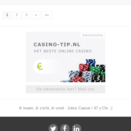
1
2
3
»
»»
Uw advertentie hier? Mail ons
Ik kwam, ik zocht, ik vond - Julius Caesar / 47 v.Chr. ;)