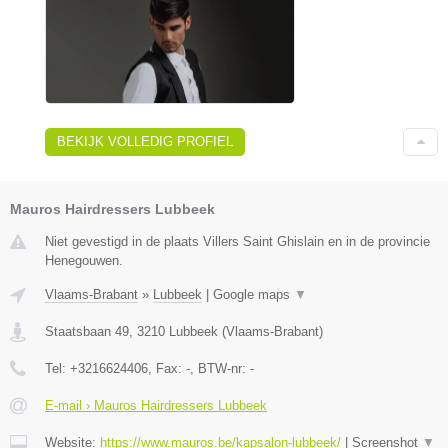
BEKIJK VOLLEDIG PROFIEL
Mauros Hairdressers Lubbeek
Niet gevestigd in de plaats Villers Saint Ghislain en in de provincie
Henegouwen.
Vlaams-Brabant
»
Lubbeek
|
Google maps
▼
Staatsbaan 49
,
3210
Lubbeek
(
Vlaams-Brabant
)
Tel:
+3216624406
, Fax:
-
, BTW-nr:
-
E-mail › Mauros Hairdressers Lubbeek
Website:
https://www.mauros.be/kapsalon-lubbeek/
|
Screenshot
▼