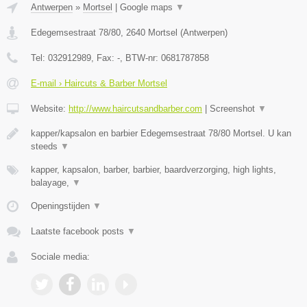
Antwerpen
»
Mortsel
|
Google maps
▼
Edegemsestraat 78/80
,
2640
Mortsel
(
Antwerpen
)
Tel:
032912989
, Fax:
-
, BTW-nr:
0681787858
E-mail › Haircuts & Barber Mortsel
Website:
http://www.haircutsandbarber.com
|
Screenshot
▼
kapper/kapsalon en barbier Edegemsestraat 78/80 Mortsel. U kan
steeds
▼
kapper, kapsalon, barber, barbier, baardverzorging, high lights,
balayage,
▼
Openingstijden
▼
Laatste facebook posts
▼
Sociale media: