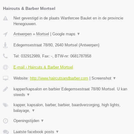
Haircuts & Barber Mortsel
Niet gevestigd in de plaats Wanfercee Baulet en in de provincie
Henegouwen.
Antwerpen
»
Mortsel
|
Google maps
▼
Edegemsestraat 78/80
,
2640
Mortsel
(
Antwerpen
)
Tel:
032912989
, Fax:
-
, BTW-nr:
0681787858
E-mail › Haircuts & Barber Mortsel
Website:
http://www.haircutsandbarber.com
|
Screenshot
▼
kapper/kapsalon en barbier Edegemsestraat 78/80 Mortsel. U kan
steeds
▼
kapper, kapsalon, barber, barbier, baardverzorging, high lights,
balayage,
▼
Openingstijden
▼
Laatste facebook posts
▼