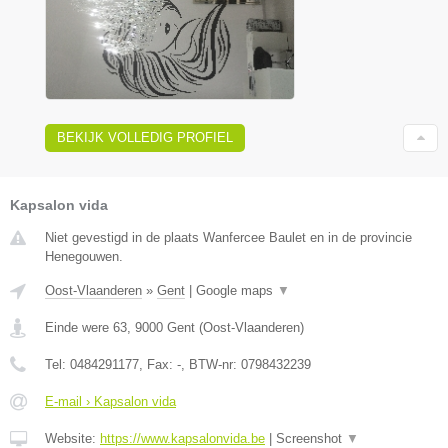
BEKIJK VOLLEDIG PROFIEL
Kapsalon vida
Niet gevestigd in de plaats Wanfercee Baulet en in de provincie
Henegouwen.
Oost-Vlaanderen
»
Gent
|
Google maps
▼
Einde were 63
,
9000
Gent
(
Oost-Vlaanderen
)
Tel:
0484291177
, Fax:
-
, BTW-nr:
0798432239
E-mail › Kapsalon vida
Website:
https://www.kapsalonvida.be
|
Screenshot
▼