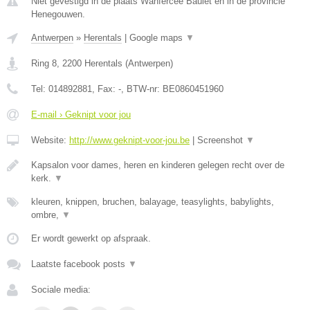
Niet gevestigd in de plaats Wanfercee Baulet en in de provincie
Henegouwen.
Antwerpen
»
Herentals
|
Google maps
▼
Ring 8
,
2200
Herentals
(
Antwerpen
)
Tel:
014892881
, Fax:
-
, BTW-nr:
BE0860451960
E-mail › Geknipt voor jou
Website:
http://www.geknipt-voor-jou.be
|
Screenshot
▼
Kapsalon voor dames, heren en kinderen gelegen recht over de
kerk.
▼
kleuren, knippen, bruchen, balayage, teasylights, babylights,
ombre,
▼
Er wordt gewerkt op afspraak.
Laatste facebook posts
▼
Sociale media: