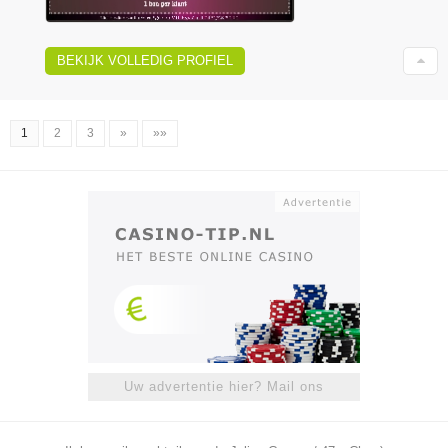
BEKIJK VOLLEDIG PROFIEL
1
2
3
»
»»
Uw advertentie hier? Mail ons