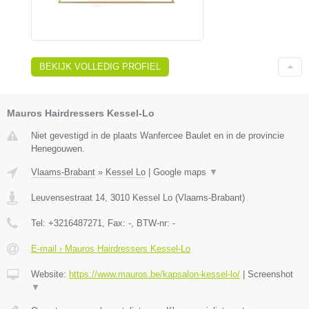
BEKIJK VOLLEDIG PROFIEL
Mauros Hairdressers Kessel-Lo
Niet gevestigd in de plaats Wanfercee Baulet en in de provincie
Henegouwen.
Vlaams-Brabant
»
Kessel Lo
|
Google maps
▼
Leuvensestraat 14
,
3010
Kessel Lo
(
Vlaams-Brabant
)
Tel:
+3216487271
, Fax:
-
, BTW-nr:
-
E-mail › Mauros Hairdressers Kessel-Lo
Website:
https://www.mauros.be/kapsalon-kessel-lo/
|
Screenshot
▼