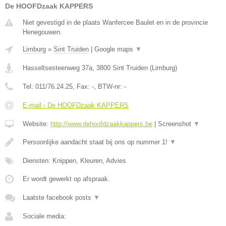
De HOOFDzaak KAPPERS
Niet gevestigd in de plaats Wanfercee Baulet en in de provincie
Henegouwen.
Limburg
»
Sint Truiden
|
Google maps
▼
Hasseltsesteenweg 37a
,
3800
Sint Truiden
(
Limburg
)
Tel:
011/76.24.25
, Fax:
-
, BTW-nr:
-
E-mail › De HOOFDzaak KAPPERS
Website:
http://www.dehoofdzaakkappers.be
|
Screenshot
▼
Persoonlijke aandacht staat bij ons op nummer 1!
▼
Diensten: Knippen, Kleuren, Advies
Er wordt gewerkt op afspraak.
Laatste facebook posts
▼
Sociale media: