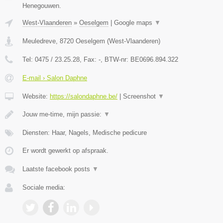
Henegouwen.
West-Vlaanderen
»
Oeselgem
|
Google maps
▼
Meuledreve
,
8720
Oeselgem
(
West-Vlaanderen
)
Tel:
0475 / 23.25.28
, Fax:
-
, BTW-nr:
BE0696.894.322
E-mail › Salon Daphne
Website:
https://salondaphne.be/
|
Screenshot
▼
Jouw me-time, mijn passie:
▼
Diensten: Haar, Nagels, Medische pedicure
Er wordt gewerkt op afspraak.
Laatste facebook posts
▼
Sociale media: