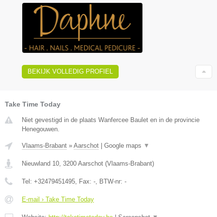
BEKIJK VOLLEDIG PROFIEL
Take Time Today
Niet gevestigd in de plaats Wanfercee Baulet en in de provincie
Henegouwen.
Vlaams-Brabant
»
Aarschot
|
Google maps
▼
Nieuwland 10
,
3200
Aarschot
(
Vlaams-Brabant
)
Tel:
+32479451495
, Fax:
-
, BTW-nr:
-
E-mail › Take Time Today