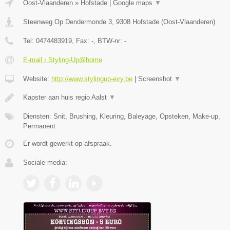
Oost-Vlaanderen
»
Hofstade
|
Google maps
▼
Steenweg Op Dendermonde 3
,
9308
Hofstade
(
Oost-Vlaanderen
)
Tel:
0474483919
, Fax:
-
, BTW-nr:
-
E-mail › Styling-Up@home
Website:
http://www.stylingup-evy.be
|
Screenshot
▼
Kapster aan huis regio Aalst
▼
Diensten: Snit, Brushing, Kleuring, Baleyage, Opsteken, Make-up,
Permanent
Er wordt gewerkt op afspraak.
Sociale media: