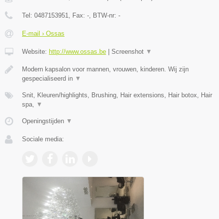
Tel:
0487153951
, Fax:
-
, BTW-nr:
-
E-mail › Ossas
Website:
http://www.ossas.be
|
Screenshot
▼
Modern kapsalon voor mannen, vrouwen, kinderen. Wij zijn
gespecialiseerd in
▼
Snit, Kleuren/highlights, Brushing, Hair extensions, Hair botox, Hair
spa,
▼
Openingstijden
▼
Sociale media: