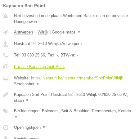
Kapsalon Snit Point
Niet gevestigd in de plaats Wanfercee Baulet en in de provincie
Henegouwen.
Antwerpen
»
Wilrijk
|
Google maps
▼
Heistraat 92
,
2610
Wilrijk
(
Antwerpen
)
Tel:
03 830 25 66
, Fax:
-
, BTW-nr:
-
E-mail › Kapsalon Snit Point
Website:
http://injebuurt.be/injebuurt/member/SnitPointWilrijk
|
Screenshot
▼
Kapsalon Snit Point Heistraat 92 - 2610 Wilrijk 03/830 25 66 Wij
staan
▼
Bio kleuringen, Baleages, Snit & Brushing, Permanenten, Keratin
▼
Openingstijden
▼
Sociale media: