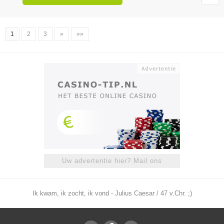
1
2
3
»
»»
Uw advertentie hier? Mail ons
Ik kwam, ik zocht, ik vond - Julius Caesar / 47 v.Chr. ;)