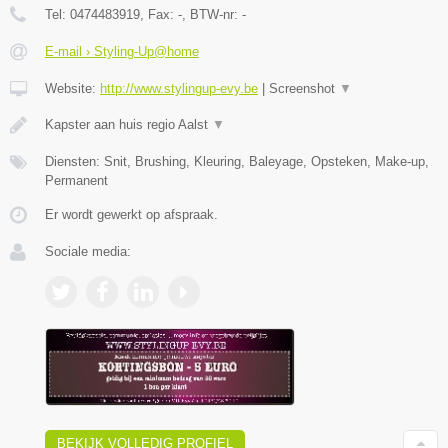
Tel:
0474483919
, Fax:
-
, BTW-nr:
-
E-mail › Styling-Up@home
Website:
http://www.stylingup-evy.be
|
Screenshot
▼
Kapster aan huis regio Aalst
▼
Diensten: Snit, Brushing, Kleuring, Baleyage, Opsteken, Make-up,
Permanent
Er wordt gewerkt op afspraak.
Sociale media:
BEKIJK VOLLEDIG PROFIEL