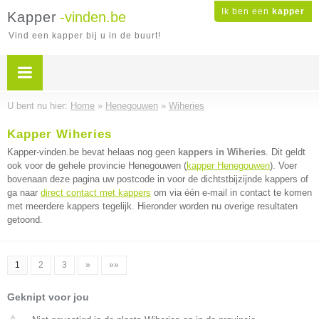
Ik ben een
kapper
Kapper
-vinden.be
Vind een kapper bij u in de buurt!
U bent nu hier:
Home
»
Henegouwen
»
Wiheries
Kapper Wiheries
Kapper-vinden.be bevat helaas nog geen
kappers in Wiheries
. Dit geldt
ook voor de gehele provincie Henegouwen (
kapper Henegouwen
). Voer
bovenaan deze pagina uw postcode in voor de dichtstbijzijnde kappers of
ga naar
direct contact met kappers
om via één e-mail in contact te komen
met meerdere kappers tegelijk. Hieronder worden nu overige resultaten
getoond.
1
2
3
»
»»
Geknipt voor jou