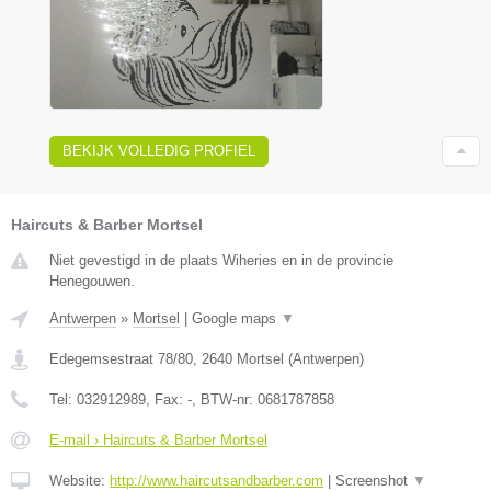
BEKIJK VOLLEDIG PROFIEL
Haircuts & Barber Mortsel
Niet gevestigd in de plaats Wiheries en in de provincie
Henegouwen.
Antwerpen
»
Mortsel
|
Google maps
▼
Edegemsestraat 78/80
,
2640
Mortsel
(
Antwerpen
)
Tel:
032912989
, Fax:
-
, BTW-nr:
0681787858
E-mail › Haircuts & Barber Mortsel
Website:
http://www.haircutsandbarber.com
|
Screenshot
▼