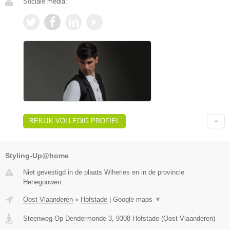
Sociale media:
BEKIJK VOLLEDIG PROFIEL
Styling-Up@home
Niet gevestigd in de plaats Wiheries en in de provincie
Henegouwen.
Oost-Vlaanderen
»
Hofstade
|
Google maps
▼
Steenweg Op Dendermonde 3
,
9308
Hofstade
(
Oost-Vlaanderen
)