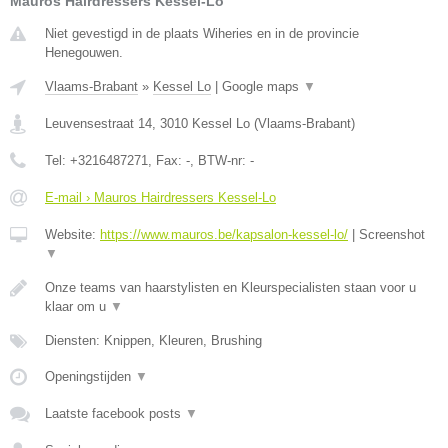
Mauros Hairdressers Kessel-Lo
Niet gevestigd in de plaats Wiheries en in de provincie
Henegouwen.
Vlaams-Brabant
»
Kessel Lo
|
Google maps
▼
Leuvensestraat 14
,
3010
Kessel Lo
(
Vlaams-Brabant
)
Tel:
+3216487271
, Fax:
-
, BTW-nr:
-
E-mail › Mauros Hairdressers Kessel-Lo
Website:
https://www.mauros.be/kapsalon-kessel-lo/
|
Screenshot
▼
Onze teams van haarstylisten en Kleurspecialisten staan voor u
klaar om u
▼
Diensten: Knippen, Kleuren, Brushing
Openingstijden
▼
Laatste facebook posts
▼