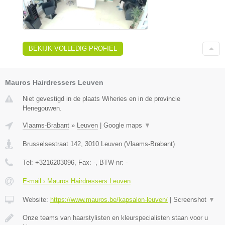
BEKIJK VOLLEDIG PROFIEL
Mauros Hairdressers Leuven
Niet gevestigd in de plaats Wiheries en in de provincie
Henegouwen.
Vlaams-Brabant
»
Leuven
|
Google maps
▼
Brusselsestraat 142
,
3010
Leuven
(
Vlaams-Brabant
)
Tel:
+3216203096
, Fax:
-
, BTW-nr:
-
E-mail › Mauros Hairdressers Leuven
Website:
https://www.mauros.be/kapsalon-leuven/
|
Screenshot
▼
Onze teams van haarstylisten en kleurspecialisten staan voor u