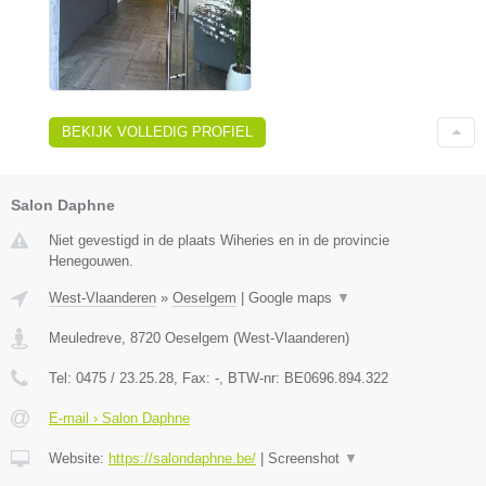
BEKIJK VOLLEDIG PROFIEL
Salon Daphne
Niet gevestigd in de plaats Wiheries en in de provincie
Henegouwen.
West-Vlaanderen
»
Oeselgem
|
Google maps
▼
Meuledreve
,
8720
Oeselgem
(
West-Vlaanderen
)
Tel:
0475 / 23.25.28
, Fax:
-
, BTW-nr:
BE0696.894.322
E-mail › Salon Daphne
Website:
https://salondaphne.be/
|
Screenshot
▼