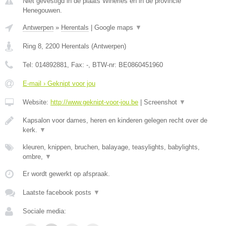
Niet gevestigd in de plaats Wiheries en in de provincie
Henegouwen.
Antwerpen
»
Herentals
|
Google maps
▼
Ring 8
,
2200
Herentals
(
Antwerpen
)
Tel:
014892881
, Fax:
-
, BTW-nr:
BE0860451960
E-mail › Geknipt voor jou
Website:
http://www.geknipt-voor-jou.be
|
Screenshot
▼
Kapsalon voor dames, heren en kinderen gelegen recht over de
kerk.
▼
kleuren, knippen, bruchen, balayage, teasylights, babylights,
ombre,
▼
Er wordt gewerkt op afspraak.
Laatste facebook posts
▼
Sociale media: