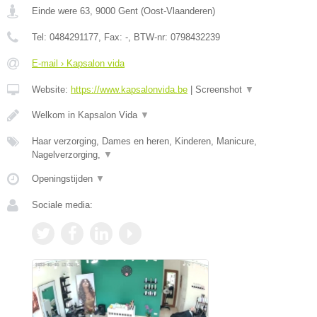
Einde were 63
,
9000
Gent
(
Oost-Vlaanderen
)
Tel:
0484291177
, Fax:
-
, BTW-nr:
0798432239
E-mail › Kapsalon vida
Website:
https://www.kapsalonvida.be
|
Screenshot
▼
Welkom in Kapsalon Vida
▼
Haar verzorging, Dames en heren, Kinderen, Manicure,
Nagelverzorging,
▼
Openingstijden
▼
Sociale media: