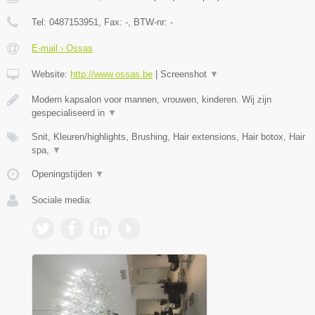
Tel:
0487153951
, Fax:
-
, BTW-nr:
-
E-mail › Ossas
Website:
http://www.ossas.be
|
Screenshot
▼
Modern kapsalon voor mannen, vrouwen, kinderen. Wij zijn
gespecialiseerd in
▼
Snit, Kleuren/highlights, Brushing, Hair extensions, Hair botox, Hair
spa,
▼
Openingstijden
▼
Sociale media: