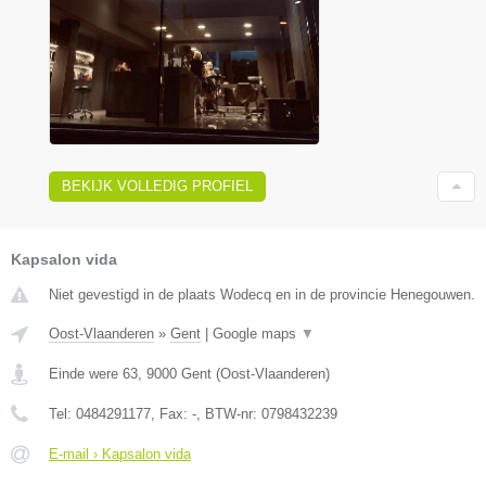
BEKIJK VOLLEDIG PROFIEL
Kapsalon vida
Niet gevestigd in de plaats Wodecq en in de provincie Henegouwen.
Oost-Vlaanderen
»
Gent
|
Google maps
▼
Einde were 63
,
9000
Gent
(
Oost-Vlaanderen
)
Tel:
0484291177
, Fax:
-
, BTW-nr:
0798432239
E-mail › Kapsalon vida