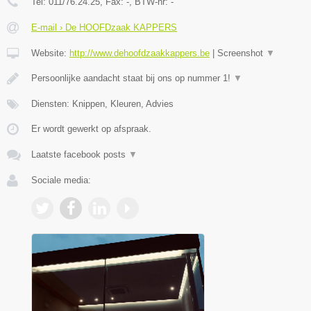
Tel:
011/76.24.25
, Fax:
-
, BTW-nr:
-
E-mail › De HOOFDzaak KAPPERS
Website:
http://www.dehoofdzaakkappers.be
|
Screenshot
▼
Persoonlijke aandacht staat bij ons op nummer 1!
▼
Diensten: Knippen, Kleuren, Advies
Er wordt gewerkt op afspraak.
Laatste facebook posts
▼
Sociale media: