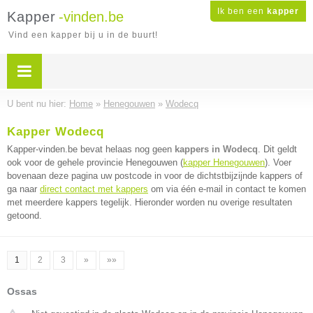
Ik ben een
kapper
Kapper
-vinden.be
Vind een kapper bij u in de buurt!
U bent nu hier:
Home
»
Henegouwen
»
Wodecq
Kapper Wodecq
Kapper-vinden.be bevat helaas nog geen
kappers in Wodecq
. Dit geldt
ook voor de gehele provincie Henegouwen (
kapper Henegouwen
). Voer
bovenaan deze pagina uw postcode in voor de dichtstbijzijnde kappers of
ga naar
direct contact met kappers
om via één e-mail in contact te komen
met meerdere kappers tegelijk. Hieronder worden nu overige resultaten
getoond.
1
2
3
»
»»
Ossas