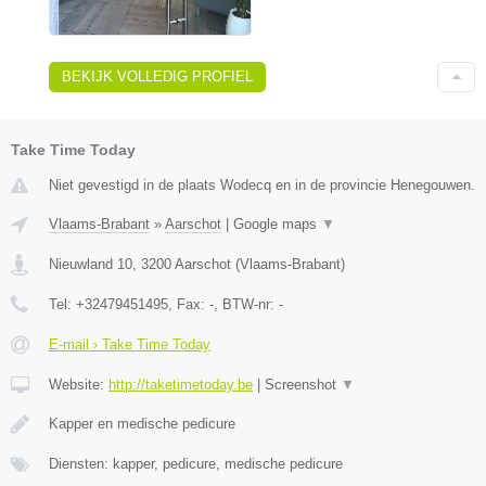
BEKIJK VOLLEDIG PROFIEL
Take Time Today
Niet gevestigd in de plaats Wodecq en in de provincie Henegouwen.
Vlaams-Brabant
»
Aarschot
|
Google maps
▼
Nieuwland 10
,
3200
Aarschot
(
Vlaams-Brabant
)
Tel:
+32479451495
, Fax:
-
, BTW-nr:
-
E-mail › Take Time Today
Website:
http://taketimetoday.be
|
Screenshot
▼
Kapper en medische pedicure
Diensten: kapper, pedicure, medische pedicure