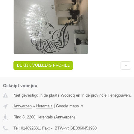
BEKIJK VOLLEDIG PROFIEL
Geknipt voor jou
Niet gevestigd in de plaats Wodecq en in de provincie Henegouwen.
Antwerpen
»
Herentals
|
Google maps
▼
Ring 8
,
2200
Herentals
(
Antwerpen
)
Tel:
014892881
, Fax:
-
, BTW-nr:
BE0860451960