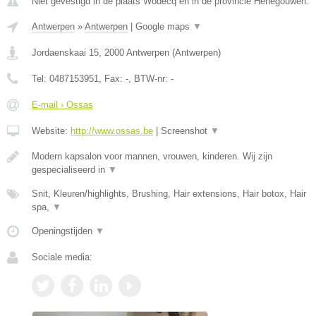
Niet gevestigd in de plaats Wodecq en in de provincie Henegouwen.
Antwerpen
»
Antwerpen
|
Google maps
▼
Jordaenskaai 15
,
2000
Antwerpen
(
Antwerpen
)
Tel:
0487153951
, Fax:
-
, BTW-nr:
-
E-mail › Ossas
Website:
http://www.ossas.be
|
Screenshot
▼
Modern kapsalon voor mannen, vrouwen, kinderen. Wij zijn
gespecialiseerd in
▼
Snit, Kleuren/highlights, Brushing, Hair extensions, Hair botox, Hair
spa,
▼
Openingstijden
▼
Sociale media: