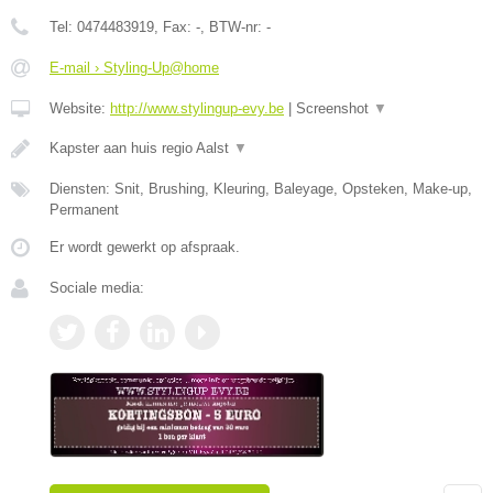
Tel:
0474483919
, Fax:
-
, BTW-nr:
-
E-mail › Styling-Up@home
Website:
http://www.stylingup-evy.be
|
Screenshot
▼
Kapster aan huis regio Aalst
▼
Diensten: Snit, Brushing, Kleuring, Baleyage, Opsteken, Make-up,
Permanent
Er wordt gewerkt op afspraak.
Sociale media: