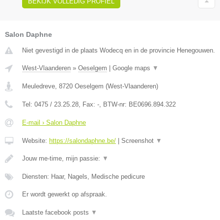
BEKIJK VOLLEDIG PROFIEL
Salon Daphne
Niet gevestigd in de plaats Wodecq en in de provincie Henegouwen.
West-Vlaanderen
»
Oeselgem
|
Google maps
▼
Meuledreve
,
8720
Oeselgem
(
West-Vlaanderen
)
Tel:
0475 / 23.25.28
, Fax:
-
, BTW-nr:
BE0696.894.322
E-mail › Salon Daphne
Website:
https://salondaphne.be/
|
Screenshot
▼
Jouw me-time, mijn passie:
▼
Diensten: Haar, Nagels, Medische pedicure
Er wordt gewerkt op afspraak.
Laatste facebook posts
▼