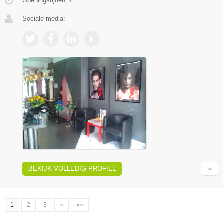
Openingstijden
▼
Sociale media:
BEKIJK VOLLEDIG PROFIEL
1
2
3
»
»»