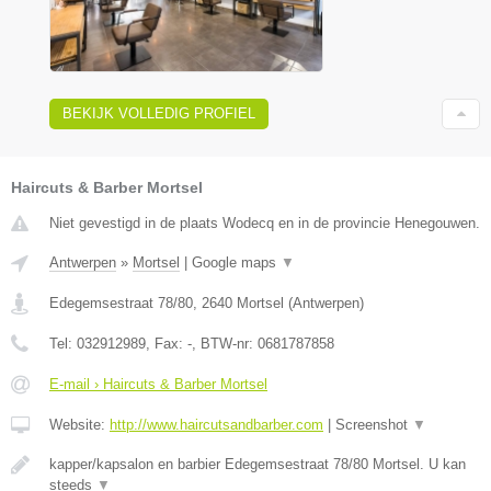
BEKIJK VOLLEDIG PROFIEL
Haircuts & Barber Mortsel
Niet gevestigd in de plaats Wodecq en in de provincie Henegouwen.
Antwerpen
»
Mortsel
|
Google maps
▼
Edegemsestraat 78/80
,
2640
Mortsel
(
Antwerpen
)
Tel:
032912989
, Fax:
-
, BTW-nr:
0681787858
E-mail › Haircuts & Barber Mortsel
Website:
http://www.haircutsandbarber.com
|
Screenshot
▼
kapper/kapsalon en barbier Edegemsestraat 78/80 Mortsel. U kan
steeds
▼