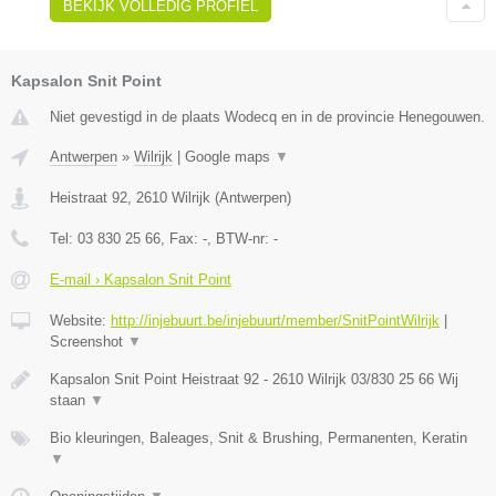
BEKIJK VOLLEDIG PROFIEL
Kapsalon Snit Point
Niet gevestigd in de plaats Wodecq en in de provincie Henegouwen.
Antwerpen
»
Wilrijk
|
Google maps
▼
Heistraat 92
,
2610
Wilrijk
(
Antwerpen
)
Tel:
03 830 25 66
, Fax:
-
, BTW-nr:
-
E-mail › Kapsalon Snit Point
Website:
http://injebuurt.be/injebuurt/member/SnitPointWilrijk
|
Screenshot
▼
Kapsalon Snit Point Heistraat 92 - 2610 Wilrijk 03/830 25 66 Wij
staan
▼
Bio kleuringen, Baleages, Snit & Brushing, Permanenten, Keratin
▼