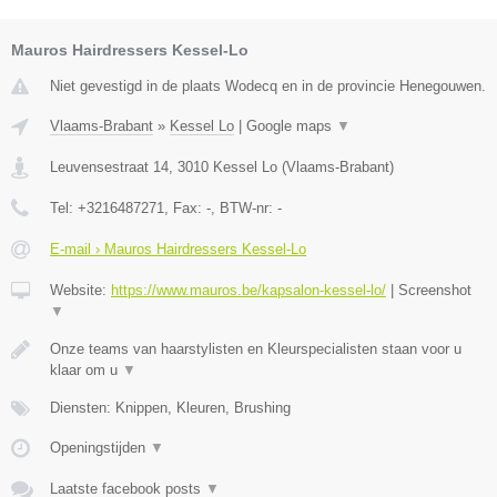
Mauros Hairdressers Kessel-Lo
Niet gevestigd in de plaats Wodecq en in de provincie Henegouwen.
Vlaams-Brabant
»
Kessel Lo
|
Google maps
▼
Leuvensestraat 14
,
3010
Kessel Lo
(
Vlaams-Brabant
)
Tel:
+3216487271
, Fax:
-
, BTW-nr:
-
E-mail › Mauros Hairdressers Kessel-Lo
Website:
https://www.mauros.be/kapsalon-kessel-lo/
|
Screenshot
▼
Onze teams van haarstylisten en Kleurspecialisten staan voor u
klaar om u
▼
Diensten: Knippen, Kleuren, Brushing
Openingstijden
▼
Laatste facebook posts
▼