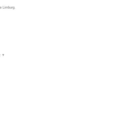
ie Limburg.
t
▼