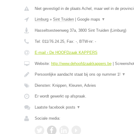
Niet gevestigd in de plaats Achel, maar wel in de provinc
Limburg
»
Sint Truiden
|
Google maps
▼
Hasseltsesteenweg 37a
,
3800
Sint Truiden
(
Limburg
)
Tel:
011/76.24.25
, Fax:
-
, BTW-nr:
-
E-mail › De HOOFDzaak KAPPERS
Website:
http://www.dehoofdzaakkappers.be
|
Screensho
Persoonlijke aandacht staat bij ons op nummer 1!
▼
Diensten: Knippen, Kleuren, Advies
Er wordt gewerkt op afspraak.
Laatste facebook posts
▼
Sociale media: