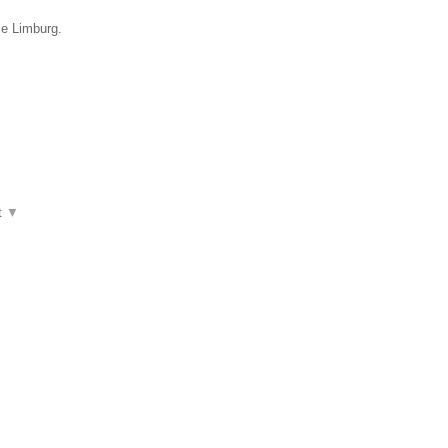
ie Limburg.
t
▼