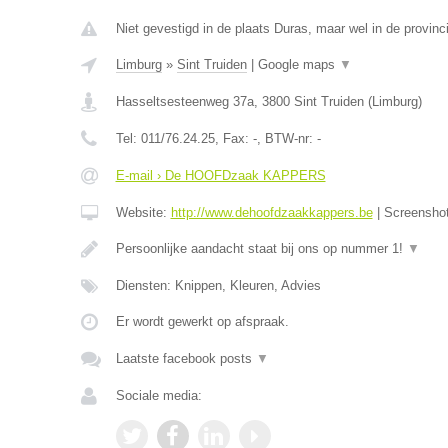
Niet gevestigd in de plaats Duras, maar wel in de provinc
Limburg
»
Sint Truiden
|
Google maps
▼
Hasseltsesteenweg 37a
,
3800
Sint Truiden
(
Limburg
)
Tel:
011/76.24.25
, Fax:
-
, BTW-nr:
-
E-mail › De HOOFDzaak KAPPERS
Website:
http://www.dehoofdzaakkappers.be
|
Screensho
Persoonlijke aandacht staat bij ons op nummer 1!
▼
Diensten: Knippen, Kleuren, Advies
Er wordt gewerkt op afspraak.
Laatste facebook posts
▼
Sociale media: