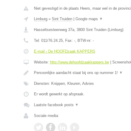
Niet gevestigd in de plaats Heers, maar wel in de provinc
Limburg
»
Sint Truiden
|
Google maps
▼
Hasseltsesteenweg 37a
,
3800
Sint Truiden
(
Limburg
)
Tel:
011/76.24.25
, Fax:
-
, BTW-nr:
-
E-mail › De HOOFDzaak KAPPERS
Website:
http://www.dehoofdzaakkappers.be
|
Screensho
Persoonlijke aandacht staat bij ons op nummer 1!
▼
Diensten: Knippen, Kleuren, Advies
Er wordt gewerkt op afspraak.
Laatste facebook posts
▼
Sociale media: