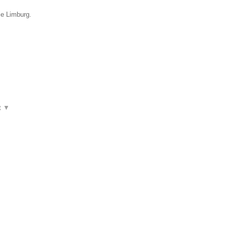
ie Limburg.
t
▼