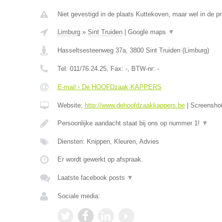
Niet gevestigd in de plaats Kuttekoven, maar wel in de p
Limburg
»
Sint Truiden
|
Google maps
▼
Hasseltsesteenweg 37a
,
3800
Sint Truiden
(
Limburg
)
Tel:
011/76.24.25
, Fax:
-
, BTW-nr:
-
E-mail › De HOOFDzaak KAPPERS
Website:
http://www.dehoofdzaakkappers.be
|
Screensho
Persoonlijke aandacht staat bij ons op nummer 1!
▼
Diensten: Knippen, Kleuren, Advies
Er wordt gewerkt op afspraak.
Laatste facebook posts
▼
Sociale media: