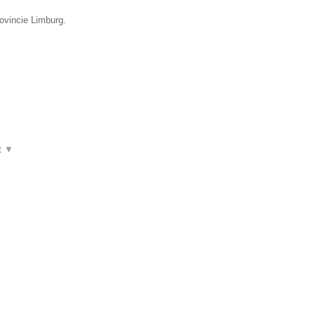
rovincie Limburg.
t
▼