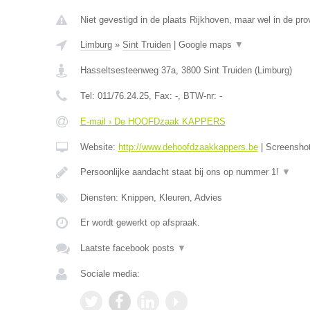
Niet gevestigd in de plaats Rijkhoven, maar wel in de pro
Limburg
»
Sint Truiden
|
Google maps
▼
Hasseltsesteenweg 37a
,
3800
Sint Truiden
(
Limburg
)
Tel:
011/76.24.25
, Fax:
-
, BTW-nr:
-
E-mail › De HOOFDzaak KAPPERS
Website:
http://www.dehoofdzaakkappers.be
|
Screensho
Persoonlijke aandacht staat bij ons op nummer 1!
▼
Diensten: Knippen, Kleuren, Advies
Er wordt gewerkt op afspraak.
Laatste facebook posts
▼
Sociale media: