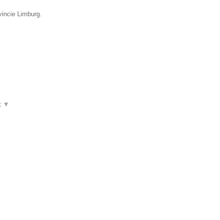
vincie Limburg.
t
▼