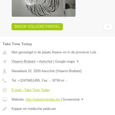
BEKIJK VOLLEDIG PROFIEL
Take Time Today
Niet gevestigd in de plaats Awans en in de provincie Luik.
Vlaams-Brabant
»
Aarschot
|
Google maps
▼
Nieuwland 10
,
3200
Aarschot
(
Vlaams-Brabant
)
Tel:
+32479451495
, Fax:
-
, BTW-nr:
-
E-mail › Take Time Today
Website:
http://taketimetoday.be
|
Screenshot
▼
Kapper en medische pedicure