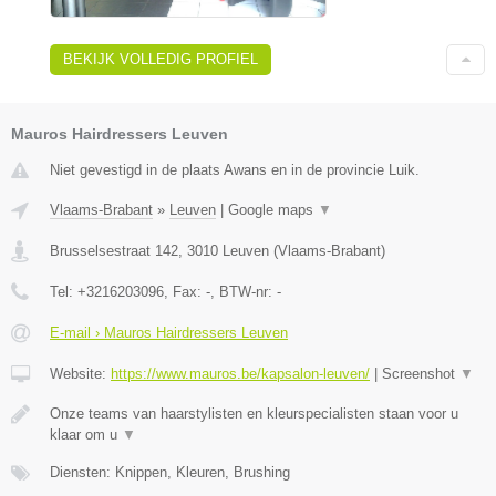
BEKIJK VOLLEDIG PROFIEL
Mauros Hairdressers Leuven
Niet gevestigd in de plaats Awans en in de provincie Luik.
Vlaams-Brabant
»
Leuven
|
Google maps
▼
Brusselsestraat 142
,
3010
Leuven
(
Vlaams-Brabant
)
Tel:
+3216203096
, Fax:
-
, BTW-nr:
-
E-mail › Mauros Hairdressers Leuven
Website:
https://www.mauros.be/kapsalon-leuven/
|
Screenshot
▼
Onze teams van haarstylisten en kleurspecialisten staan voor u
klaar om u
▼
Diensten: Knippen, Kleuren, Brushing