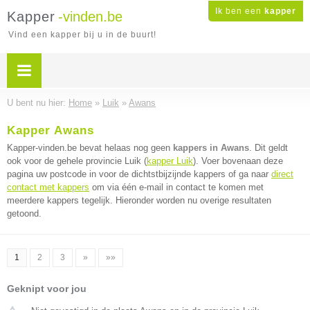
Ik ben een
kapper
Kapper
-vinden.be
Vind een kapper bij u in de buurt!
U bent nu hier:
Home
»
Luik
»
Awans
Kapper Awans
Kapper-vinden.be bevat helaas nog geen
kappers in Awans
. Dit geldt
ook voor de gehele provincie Luik (
kapper Luik
). Voer bovenaan deze
pagina uw postcode in voor de dichtstbijzijnde kappers of ga naar
direct
contact met kappers
om via één e-mail in contact te komen met
meerdere kappers tegelijk. Hieronder worden nu overige resultaten
getoond.
1
2
3
»
»»
Geknipt voor jou