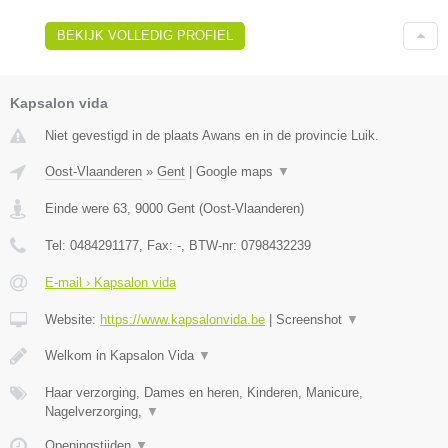
BEKIJK VOLLEDIG PROFIEL
Kapsalon vida
Niet gevestigd in de plaats Awans en in de provincie Luik.
Oost-Vlaanderen
»
Gent
|
Google maps
▼
Einde were 63
,
9000
Gent
(
Oost-Vlaanderen
)
Tel:
0484291177
, Fax:
-
, BTW-nr:
0798432239
E-mail › Kapsalon vida
Website:
https://www.kapsalonvida.be
|
Screenshot
▼
Welkom in Kapsalon Vida
▼
Haar verzorging, Dames en heren, Kinderen, Manicure,
Nagelverzorging,
▼
Openingstijden
▼