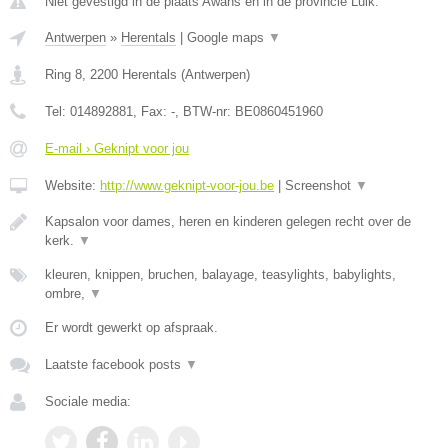
Niet gevestigd in de plaats Awans en in de provincie Luik.
Antwerpen
»
Herentals
|
Google maps
▼
Ring 8
,
2200
Herentals
(
Antwerpen
)
Tel:
014892881
, Fax:
-
, BTW-nr:
BE0860451960
E-mail › Geknipt voor jou
Website:
http://www.geknipt-voor-jou.be
|
Screenshot
▼
Kapsalon voor dames, heren en kinderen gelegen recht over de
kerk.
▼
kleuren, knippen, bruchen, balayage, teasylights, babylights,
ombre,
▼
Er wordt gewerkt op afspraak.
Laatste facebook posts
▼
Sociale media: