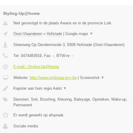
Styling-Up@home
Niet gevestigd in de plaats Awans en in de provincie Luik.
Oost-Vlaanderen
»
Hofstade
|
Google maps
▼
Steenweg Op Dendermonde 3
,
9308
Hofstade
(
Oost-Vlaanderen
)
Tel:
0474483919
, Fax:
-
, BTW-nr:
-
E-mail › Styling-Up@home
Website:
http://www.stylingup-evy.be
|
Screenshot
▼
Kapster aan huis regio Aalst
▼
Diensten: Snit, Brushing, Kleuring, Baleyage, Opsteken, Make-up,
Permanent
Er wordt gewerkt op afspraak.
Sociale media: