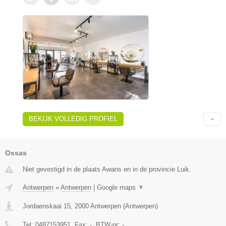
BEKIJK VOLLEDIG PROFIEL
Ossas
Niet gevestigd in de plaats Awans en in de provincie Luik.
Antwerpen
»
Antwerpen
|
Google maps
▼
Jordaenskaai 15
,
2000
Antwerpen
(
Antwerpen
)
Tel:
0487153951
, Fax:
-
, BTW-nr:
-