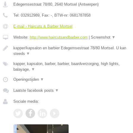
Edegemsestraat 78/80
,
2640
Mortsel
(
Antwerpen
)
Tel:
032912989
, Fax:
-
, BTW-nr:
0681787858
E-mail › Haircuts & Barber Mortsel
Website:
http://www.haircutsandbarber.com
|
Screenshot
▼
kapper/kapsalon en barbier Edegemsestraat 78/80 Mortsel. U kan
steeds
▼
kapper, kapsalon, barber, barbier, baardverzorging, high lights,
balayage,
▼
Openingstijden
▼
Laatste facebook posts
▼
Sociale media: