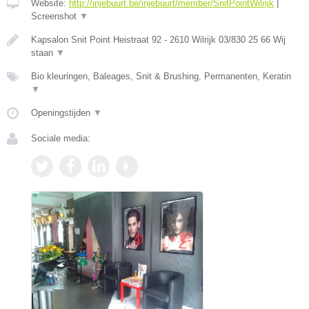
Website:
http://injebuurt.be/injebuurt/member/SnitPointWilrijk
|
Screenshot
▼
Kapsalon Snit Point Heistraat 92 - 2610 Wilrijk 03/830 25 66 Wij
staan
▼
Bio kleuringen, Baleages, Snit & Brushing, Permanenten, Keratin
▼
Openingstijden
▼
Sociale media: