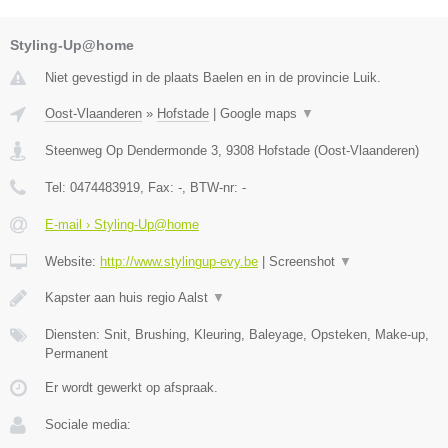
Styling-Up@home
Niet gevestigd in de plaats Baelen en in de provincie Luik.
Oost-Vlaanderen
»
Hofstade
|
Google maps
▼
Steenweg Op Dendermonde 3
,
9308
Hofstade
(
Oost-Vlaanderen
)
Tel:
0474483919
, Fax:
-
, BTW-nr:
-
E-mail › Styling-Up@home
Website:
http://www.stylingup-evy.be
|
Screenshot
▼
Kapster aan huis regio Aalst
▼
Diensten: Snit, Brushing, Kleuring, Baleyage, Opsteken, Make-up,
Permanent
Er wordt gewerkt op afspraak.
Sociale media: