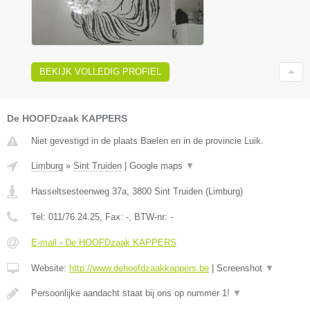
BEKIJK VOLLEDIG PROFIEL
De HOOFDzaak KAPPERS
Niet gevestigd in de plaats Baelen en in de provincie Luik.
Limburg
»
Sint Truiden
|
Google maps
▼
Hasseltsesteenweg 37a
,
3800
Sint Truiden
(
Limburg
)
Tel:
011/76.24.25
, Fax:
-
, BTW-nr:
-
E-mail › De HOOFDzaak KAPPERS
Website:
http://www.dehoofdzaakkappers.be
|
Screenshot
▼
Persoonlijke aandacht staat bij ons op nummer 1!
▼