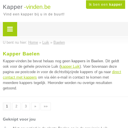
Ik ben een
kapper
Kapper
-vinden.be
Vind een kapper bij u in de buurt!
U bent nu hier:
Home
»
Luik
»
Baelen
Kapper Baelen
Kapper-vinden.be bevat helaas nog geen
kappers in Baelen
. Dit geldt
ook voor de gehele provincie Luik (
kapper Luik
). Voer bovenaan deze
pagina uw postcode in voor de dichtstbijzijnde kappers of ga naar
direct
contact met kappers
om via één e-mail in contact te komen met
meerdere kappers tegelijk. Hieronder worden nu overige resultaten
getoond.
1
2
3
»
»»
Geknipt voor jou