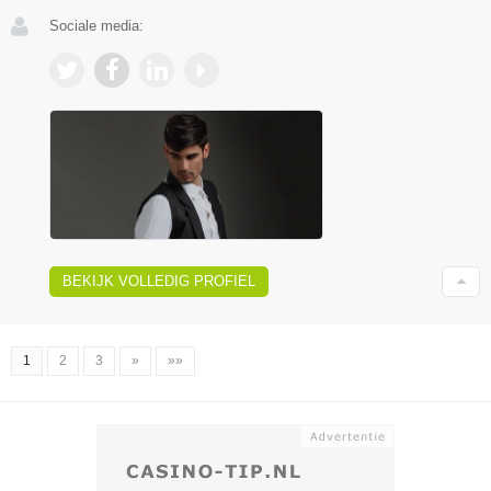
Sociale media:
BEKIJK VOLLEDIG PROFIEL
1
2
3
»
»»