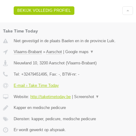
BEKIJK VOLLEDIG PROFIEL
Take Time Today
Niet gevestigd in de plaats Baelen en in de provincie Luik.
Vlaams-Brabant
»
Aarschot
|
Google maps
▼
Nieuwland 10
,
3200
Aarschot
(
Vlaams-Brabant
)
Tel:
+32479451495
, Fax:
-
, BTW-nr:
-
E-mail › Take Time Today
Website:
http://taketimetoday.be
|
Screenshot
▼
Kapper en medische pedicure
Diensten: kapper, pedicure, medische pedicure
Er wordt gewerkt op afspraak.