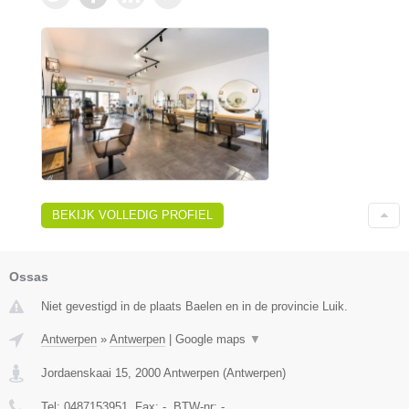
BEKIJK VOLLEDIG PROFIEL
Ossas
Niet gevestigd in de plaats Baelen en in de provincie Luik.
Antwerpen
»
Antwerpen
|
Google maps
▼
Jordaenskaai 15
,
2000
Antwerpen
(
Antwerpen
)
Tel:
0487153951
, Fax:
-
, BTW-nr:
-