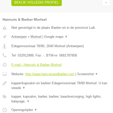
BEKIJK VOLLEDIG PROFIEL
Haircuts & Barber Mortsel
Niet gevestigd in de plaats Baelen en in de provincie Luik.
Antwerpen
»
Mortsel
|
Google maps
▼
Edegemsestraat 78/80
,
2640
Mortsel
(
Antwerpen
)
Tel:
032912989
, Fax:
-
, BTW-nr:
0681787858
E-mail › Haircuts & Barber Mortsel
Website:
http://www.haircutsandbarber.com
|
Screenshot
▼
kapper/kapsalon en barbier Edegemsestraat 78/80 Mortsel. U kan
steeds
▼
kapper, kapsalon, barber, barbier, baardverzorging, high lights,
balayage,
▼
Openingstijden
▼