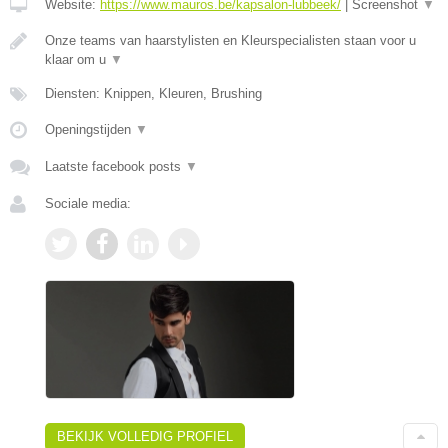
Website:
https://www.mauros.be/kapsalon-lubbeek/
|
Screenshot
▼
Onze teams van haarstylisten en Kleurspecialisten staan voor u
klaar om u
▼
Diensten: Knippen, Kleuren, Brushing
Openingstijden
▼
Laatste facebook posts
▼
Sociale media:
BEKIJK VOLLEDIG PROFIEL