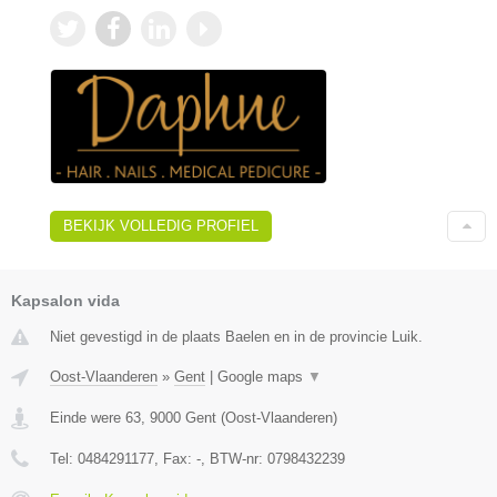
BEKIJK VOLLEDIG PROFIEL
Kapsalon vida
Niet gevestigd in de plaats Baelen en in de provincie Luik.
Oost-Vlaanderen
»
Gent
|
Google maps
▼
Einde were 63
,
9000
Gent
(
Oost-Vlaanderen
)
Tel:
0484291177
, Fax:
-
, BTW-nr:
0798432239