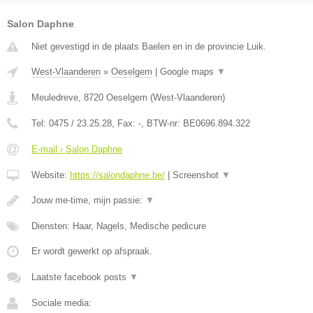
Salon Daphne
Niet gevestigd in de plaats Baelen en in de provincie Luik.
West-Vlaanderen
»
Oeselgem
|
Google maps
▼
Meuledreve
,
8720
Oeselgem
(
West-Vlaanderen
)
Tel:
0475 / 23.25.28
, Fax:
-
, BTW-nr:
BE0696.894.322
E-mail › Salon Daphne
Website:
https://salondaphne.be/
|
Screenshot
▼
Jouw me-time, mijn passie:
▼
Diensten: Haar, Nagels, Medische pedicure
Er wordt gewerkt op afspraak.
Laatste facebook posts
▼
Sociale media: