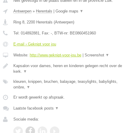
Niet gevestigd in de plaats Baelen en in de provincie Luik.
Antwerpen
»
Herentals
|
Google maps
▼
Ring 8
,
2200
Herentals
(
Antwerpen
)
Tel:
014892881
, Fax:
-
, BTW-nr:
BE0860451960
E-mail › Geknipt voor jou
Website:
http://www.geknipt-voor-jou.be
|
Screenshot
▼
Kapsalon voor dames, heren en kinderen gelegen recht over de
kerk.
▼
kleuren, knippen, bruchen, balayage, teasylights, babylights,
ombre,
▼
Er wordt gewerkt op afspraak.
Laatste facebook posts
▼
Sociale media: