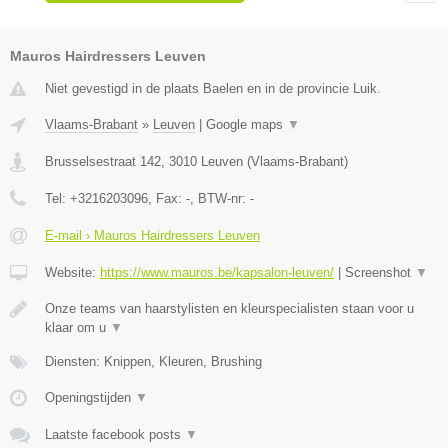
Mauros Hairdressers Leuven
Niet gevestigd in de plaats Baelen en in de provincie Luik.
Vlaams-Brabant
»
Leuven
|
Google maps
▼
Brusselsestraat 142
,
3010
Leuven
(
Vlaams-Brabant
)
Tel:
+3216203096
, Fax:
-
, BTW-nr:
-
E-mail › Mauros Hairdressers Leuven
Website:
https://www.mauros.be/kapsalon-leuven/
|
Screenshot
▼
Onze teams van haarstylisten en kleurspecialisten staan voor u
klaar om u
▼
Diensten: Knippen, Kleuren, Brushing
Openingstijden
▼
Laatste facebook posts
▼