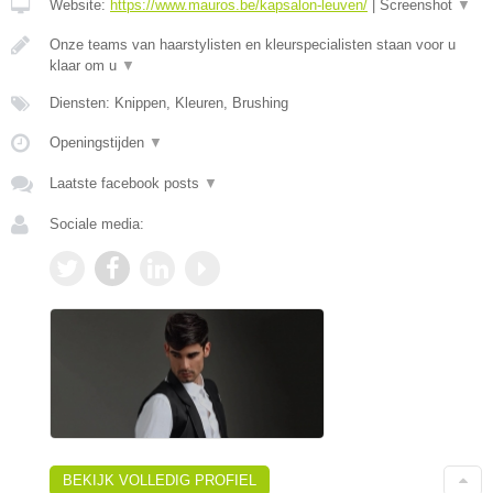
Website:
https://www.mauros.be/kapsalon-leuven/
|
Screenshot
▼
Onze teams van haarstylisten en kleurspecialisten staan voor u
klaar om u
▼
Diensten: Knippen, Kleuren, Brushing
Openingstijden
▼
Laatste facebook posts
▼
Sociale media:
BEKIJK VOLLEDIG PROFIEL