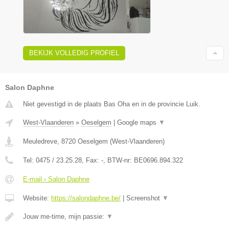
BEKIJK VOLLEDIG PROFIEL
Salon Daphne
Niet gevestigd in de plaats Bas Oha en in de provincie Luik.
West-Vlaanderen
»
Oeselgem
|
Google maps
▼
Meuledreve
,
8720
Oeselgem
(
West-Vlaanderen
)
Tel:
0475 / 23.25.28
, Fax:
-
, BTW-nr:
BE0696.894.322
E-mail › Salon Daphne
Website:
https://salondaphne.be/
|
Screenshot
▼
Jouw me-time, mijn passie:
▼