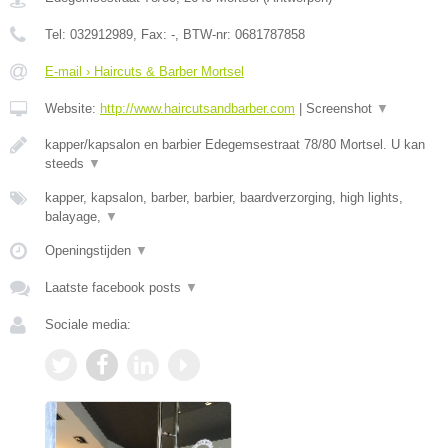
Tel:
032912989
, Fax:
-
, BTW-nr:
0681787858
E-mail › Haircuts & Barber Mortsel
Website:
http://www.haircutsandbarber.com
|
Screenshot
▼
kapper/kapsalon en barbier Edegemsestraat 78/80 Mortsel. U kan
steeds
▼
kapper, kapsalon, barber, barbier, baardverzorging, high lights,
balayage,
▼
Openingstijden
▼
Laatste facebook posts
▼
Sociale media: