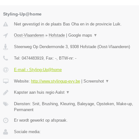
Styling-Up@home
Niet gevestigd in de plaats Bas Oha en in de provincie Luik.
Oost-Vlaanderen
»
Hofstade
|
Google maps
▼
Steenweg Op Dendermonde 3
,
9308
Hofstade
(
Oost-Vlaanderen
)
Tel:
0474483919
, Fax:
-
, BTW-nr:
-
E-mail › Styling-Up@home
Website:
http://www.stylingup-evy.be
|
Screenshot
▼
Kapster aan huis regio Aalst
▼
Diensten: Snit, Brushing, Kleuring, Baleyage, Opsteken, Make-up,
Permanent
Er wordt gewerkt op afspraak.
Sociale media: