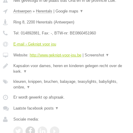
Niet gevestigd in de plaats Bas Oha en in de provincie Luik.
Antwerpen
»
Herentals
|
Google maps
▼
Ring 8
,
2200
Herentals
(
Antwerpen
)
Tel:
014892881
, Fax:
-
, BTW-nr:
BE0860451960
E-mail › Geknipt voor jou
Website:
http://www.geknipt-voor-jou.be
|
Screenshot
▼
Kapsalon voor dames, heren en kinderen gelegen recht over de
kerk.
▼
kleuren, knippen, bruchen, balayage, teasylights, babylights,
ombre,
▼
Er wordt gewerkt op afspraak.
Laatste facebook posts
▼
Sociale media: