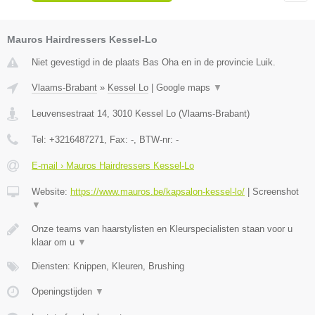
Mauros Hairdressers Kessel-Lo
Niet gevestigd in de plaats Bas Oha en in de provincie Luik.
Vlaams-Brabant
»
Kessel Lo
|
Google maps
▼
Leuvensestraat 14
,
3010
Kessel Lo
(
Vlaams-Brabant
)
Tel:
+3216487271
, Fax:
-
, BTW-nr:
-
E-mail › Mauros Hairdressers Kessel-Lo
Website:
https://www.mauros.be/kapsalon-kessel-lo/
|
Screenshot
▼
Onze teams van haarstylisten en Kleurspecialisten staan voor u
klaar om u
▼
Diensten: Knippen, Kleuren, Brushing
Openingstijden
▼