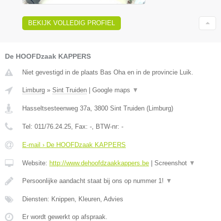
BEKIJK VOLLEDIG PROFIEL
De HOOFDzaak KAPPERS
Niet gevestigd in de plaats Bas Oha en in de provincie Luik.
Limburg
»
Sint Truiden
|
Google maps
▼
Hasseltsesteenweg 37a
,
3800
Sint Truiden
(
Limburg
)
Tel:
011/76.24.25
, Fax:
-
, BTW-nr:
-
E-mail › De HOOFDzaak KAPPERS
Website:
http://www.dehoofdzaakkappers.be
|
Screenshot
▼
Persoonlijke aandacht staat bij ons op nummer 1!
▼
Diensten: Knippen, Kleuren, Advies
Er wordt gewerkt op afspraak.