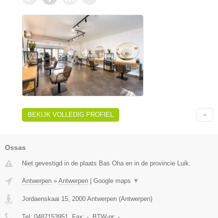
BEKIJK VOLLEDIG PROFIEL
Ossas
Niet gevestigd in de plaats Bas Oha en in de provincie Luik.
Antwerpen
»
Antwerpen
|
Google maps
▼
Jordaenskaai 15
,
2000
Antwerpen
(
Antwerpen
)
Tel:
0487153951
, Fax:
-
, BTW-nr:
-