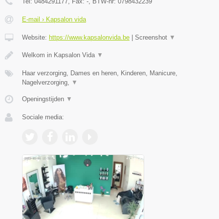
Tel:
0484291177
, Fax:
-
, BTW-nr:
0798432239
E-mail › Kapsalon vida
Website:
https://www.kapsalonvida.be
|
Screenshot
▼
Welkom in Kapsalon Vida
▼
Haar verzorging, Dames en heren, Kinderen, Manicure,
Nagelverzorging,
▼
Openingstijden
▼
Sociale media: