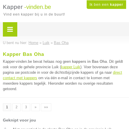
Ik ben een
kapper
Kapper
-vinden.be
Vind een kapper bij u in de buurt!
U bent nu hier:
Home
»
Luik
»
Bas Oha
Kapper Bas Oha
Kapper-vinden.be bevat helaas nog geen
kappers in Bas Oha
. Dit geldt
ook voor de gehele provincie Luik (
kapper Luik
). Voer bovenaan deze
pagina uw postcode in voor de dichtstbijzijnde kappers of ga naar
direct
contact met kappers
om via één e-mail in contact te komen met
meerdere kappers tegelijk. Hieronder worden nu overige resultaten
getoond.
1
2
3
»
»»
Geknipt voor jou