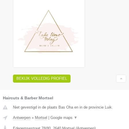
BEKIJK VOLLEDIG PROFIEL
Haircuts & Barber Mortsel
Niet gevestigd in de plaats Bas Oha en in de provincie Luik.
Antwerpen
»
Mortsel
|
Google maps
▼
Edegemsestraat 78/80
,
2640
Mortsel
(
Antwerpen
)