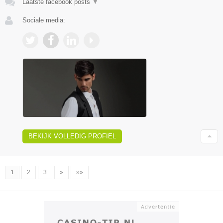
Laatste facebook posts
▼
Sociale media:
BEKIJK VOLLEDIG PROFIEL
1
2
3
»
»»