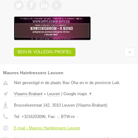
BEKIJK VOLLEDIG PROFIEL
Mauros Hairdressers Leuven
Niet gevestigd in de plaats Bas Oha en in de provincie Luik.
Vlaams-Brabant
»
Leuven
|
Google maps
▼
Brusselsestraat 142
,
3010
Leuven
(
Vlaams-Brabant
)
Tel:
+3216203096
, Fax:
-
, BTW-nr:
-
E-mail › Mauros Hairdressers Leuven