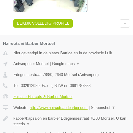
BEKIJK VOLLEDIG PROFIEL
Haircuts & Barber Mortsel
Niet gevestigd in de plaats Battice en in de provincie Luik.
Antwerpen
»
Mortsel
|
Google maps
▼
Edegemsestraat 78/80
,
2640
Mortsel
(
Antwerpen
)
Tel:
032912989
, Fax:
-
, BTW-nr:
0681787858
E-mail › Haircuts & Barber Mortsel
Website:
http://www.haircutsandbarber.com
|
Screenshot
▼
kapper/kapsalon en barbier Edegemsestraat 78/80 Mortsel. U kan
steeds
▼