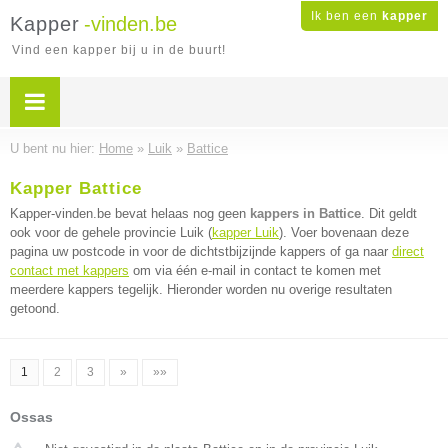
Ik ben een
kapper
Kapper
-vinden.be
Vind een kapper bij u in de buurt!
U bent nu hier:
Home
»
Luik
»
Battice
Kapper Battice
Kapper-vinden.be bevat helaas nog geen
kappers in Battice
. Dit geldt
ook voor de gehele provincie Luik (
kapper Luik
). Voer bovenaan deze
pagina uw postcode in voor de dichtstbijzijnde kappers of ga naar
direct
contact met kappers
om via één e-mail in contact te komen met
meerdere kappers tegelijk. Hieronder worden nu overige resultaten
getoond.
1
2
3
»
»»
Ossas