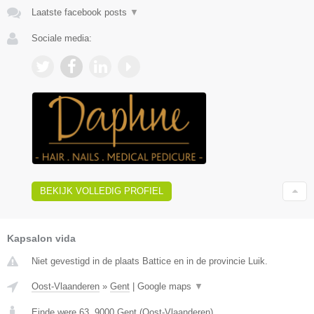
Laatste facebook posts
▼
Sociale media:
BEKIJK VOLLEDIG PROFIEL
Kapsalon vida
Niet gevestigd in de plaats Battice en in de provincie Luik.
Oost-Vlaanderen
»
Gent
|
Google maps
▼
Einde were 63
,
9000
Gent
(
Oost-Vlaanderen
)