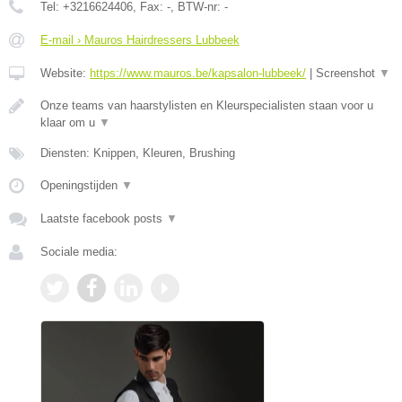
Tel:
+3216624406
, Fax:
-
, BTW-nr:
-
E-mail › Mauros Hairdressers Lubbeek
Website:
https://www.mauros.be/kapsalon-lubbeek/
|
Screenshot
▼
Onze teams van haarstylisten en Kleurspecialisten staan voor u
klaar om u
▼
Diensten: Knippen, Kleuren, Brushing
Openingstijden
▼
Laatste facebook posts
▼
Sociale media: