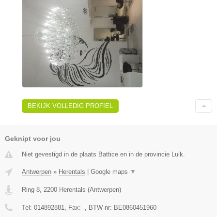
BEKIJK VOLLEDIG PROFIEL
Geknipt voor jou
Niet gevestigd in de plaats Battice en in de provincie Luik.
Antwerpen
»
Herentals
|
Google maps
▼
Ring 8
,
2200
Herentals
(
Antwerpen
)
Tel:
014892881
, Fax:
-
, BTW-nr:
BE0860451960