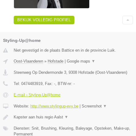
BEKIJK VOLLEDIG PROFIEL
Styling-Up@home
Niet gevestigd in de plaats Battice en in de provincie Luik.
Oost-Vlaanderen
»
Hofstade
|
Google maps
▼
Steenweg Op Dendermonde 3
,
9308
Hofstade
(
Oost-Vlaanderen
)
Tel:
0474483919
, Fax:
-
, BTW-nr:
-
E-mail › Styling-Up@home
Website:
http://www.stylingup-evy.be
|
Screenshot
▼
Kapster aan huis regio Aalst
▼
Diensten: Snit, Brushing, Kleuring, Baleyage, Opsteken, Make-up,
Permanent