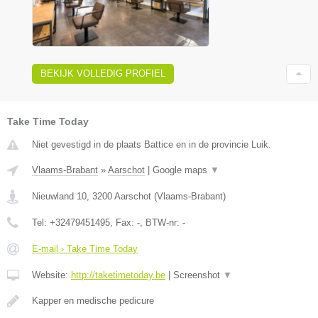
BEKIJK VOLLEDIG PROFIEL
Take Time Today
Niet gevestigd in de plaats Battice en in de provincie Luik.
Vlaams-Brabant
»
Aarschot
|
Google maps
▼
Nieuwland 10
,
3200
Aarschot
(
Vlaams-Brabant
)
Tel:
+32479451495
, Fax:
-
, BTW-nr:
-
E-mail › Take Time Today
Website:
http://taketimetoday.be
|
Screenshot
▼
Kapper en medische pedicure