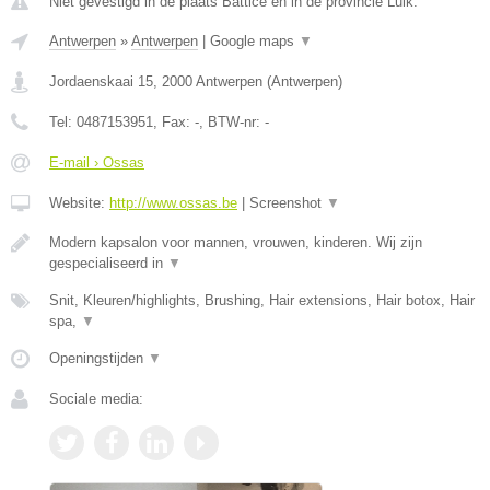
Niet gevestigd in de plaats Battice en in de provincie Luik.
Antwerpen
»
Antwerpen
|
Google maps
▼
Jordaenskaai 15
,
2000
Antwerpen
(
Antwerpen
)
Tel:
0487153951
, Fax:
-
, BTW-nr:
-
E-mail › Ossas
Website:
http://www.ossas.be
|
Screenshot
▼
Modern kapsalon voor mannen, vrouwen, kinderen. Wij zijn
gespecialiseerd in
▼
Snit, Kleuren/highlights, Brushing, Hair extensions, Hair botox, Hair
spa,
▼
Openingstijden
▼
Sociale media: