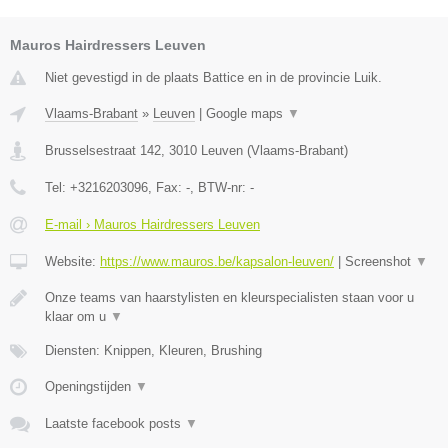
Mauros Hairdressers Leuven
Niet gevestigd in de plaats Battice en in de provincie Luik.
Vlaams-Brabant
»
Leuven
|
Google maps
▼
Brusselsestraat 142
,
3010
Leuven
(
Vlaams-Brabant
)
Tel:
+3216203096
, Fax:
-
, BTW-nr:
-
E-mail › Mauros Hairdressers Leuven
Website:
https://www.mauros.be/kapsalon-leuven/
|
Screenshot
▼
Onze teams van haarstylisten en kleurspecialisten staan voor u
klaar om u
▼
Diensten: Knippen, Kleuren, Brushing
Openingstijden
▼
Laatste facebook posts
▼