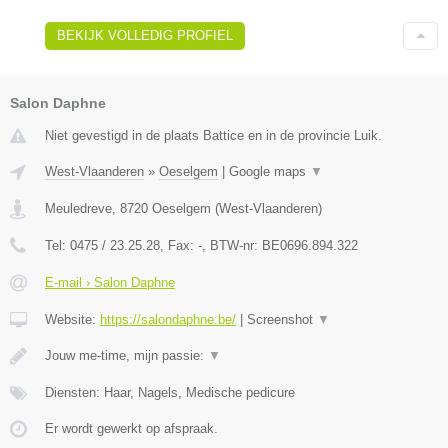
BEKIJK VOLLEDIG PROFIEL
Salon Daphne
Niet gevestigd in de plaats Battice en in de provincie Luik.
West-Vlaanderen
»
Oeselgem
|
Google maps
▼
Meuledreve
,
8720
Oeselgem
(
West-Vlaanderen
)
Tel:
0475 / 23.25.28
, Fax:
-
, BTW-nr:
BE0696.894.322
E-mail › Salon Daphne
Website:
https://salondaphne.be/
|
Screenshot
▼
Jouw me-time, mijn passie:
▼
Diensten: Haar, Nagels, Medische pedicure
Er wordt gewerkt op afspraak.