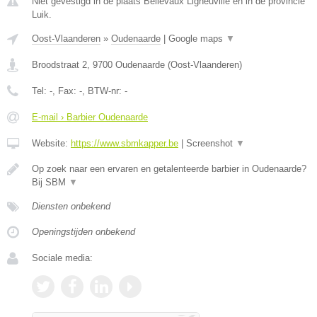
Niet gevestigd in de plaats Bellevaux Ligneuville en in de provincie
Luik.
Oost-Vlaanderen
»
Oudenaarde
|
Google maps
▼
Broodstraat 2
,
9700
Oudenaarde
(
Oost-Vlaanderen
)
Tel:
-
, Fax:
-
, BTW-nr:
-
E-mail › Barbier Oudenaarde
Website:
https://www.sbmkapper.be
|
Screenshot
▼
Op zoek naar een ervaren en getalenteerde barbier in Oudenaarde?
Bij SBM
▼
Diensten onbekend
Openingstijden onbekend
Sociale media: