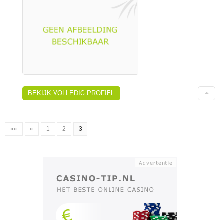
BEKIJK VOLLEDIG PROFIEL
««
«
1
2
3