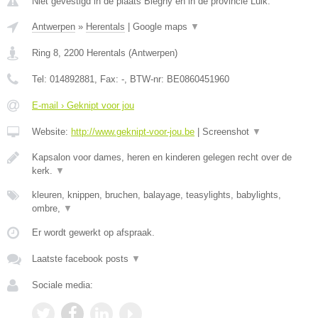
Niet gevestigd in de plaats Blegny en in de provincie Luik.
Antwerpen
»
Herentals
|
Google maps
▼
Ring 8
,
2200
Herentals
(
Antwerpen
)
Tel:
014892881
, Fax:
-
, BTW-nr:
BE0860451960
E-mail › Geknipt voor jou
Website:
http://www.geknipt-voor-jou.be
|
Screenshot
▼
Kapsalon voor dames, heren en kinderen gelegen recht over de
kerk.
▼
kleuren, knippen, bruchen, balayage, teasylights, babylights,
ombre,
▼
Er wordt gewerkt op afspraak.
Laatste facebook posts
▼
Sociale media: