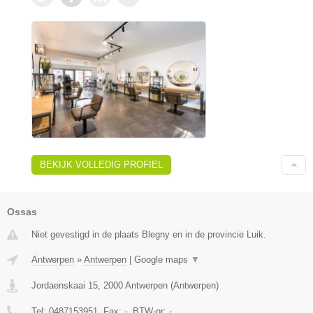
BEKIJK VOLLEDIG PROFIEL
Ossas
Niet gevestigd in de plaats Blegny en in de provincie Luik.
Antwerpen
»
Antwerpen
|
Google maps
▼
Jordaenskaai 15
,
2000
Antwerpen
(
Antwerpen
)
Tel:
0487153951
, Fax:
-
, BTW-nr:
-