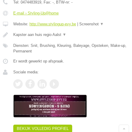
Tel:
0474483919
, Fax:
-
, BTW-nr:
-
E-mail › Styling-Up@home
Website:
http://www.stylingup-evy.be
|
Screenshot
▼
Kapster aan huis regio Aalst
▼
Diensten: Snit, Brushing, Kleuring, Baleyage, Opsteken, Make-up,
Permanent
Er wordt gewerkt op afspraak.
Sociale media:
BEKIJK VOLLEDIG PROFIEL