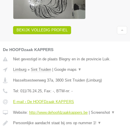
BEKIJK VOLLEDIG PROFIEL
De HOOFDzaak KAPPERS
Niet gevestigd in de plaats Blegny en in de provincie Luik.
Limburg
»
Sint Truiden
|
Google maps
▼
Hasseltsesteenweg 37a
,
3800
Sint Truiden
(
Limburg
)
Tel:
011/76.24.25
, Fax:
-
, BTW-nr:
-
E-mail › De HOOFDzaak KAPPERS
Website:
http://www.dehoofdzaakkappers.be
|
Screenshot
▼
Persoonlijke aandacht staat bij ons op nummer 1!
▼