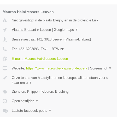
Mauros Hairdressers Leuven
Niet gevestigd in de plaats Blegny en in de provincie Luik.
Vlaams-Brabant
»
Leuven
|
Google maps
▼
Brusselsestraat 142
,
3010
Leuven
(
Vlaams-Brabant
)
Tel:
+3216203096
, Fax:
-
, BTW-nr:
-
E-mail › Mauros Hairdressers Leuven
Website:
https://www.mauros.be/kapsalon-leuven/
|
Screenshot
▼
Onze teams van haarstylisten en kleurspecialisten staan voor u
klaar om u
▼
Diensten: Knippen, Kleuren, Brushing
Openingstijden
▼
Laatste facebook posts
▼