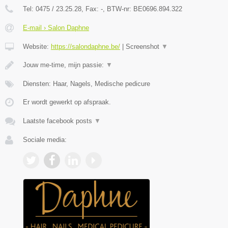
Tel:
0475 / 23.25.28
, Fax:
-
, BTW-nr:
BE0696.894.322
E-mail › Salon Daphne
Website:
https://salondaphne.be/
|
Screenshot
▼
Jouw me-time, mijn passie:
▼
Diensten: Haar, Nagels, Medische pedicure
Er wordt gewerkt op afspraak.
Laatste facebook posts
▼
Sociale media: