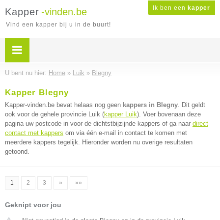
Ik ben een
kapper
Kapper
-vinden.be
Vind een kapper bij u in de buurt!
U bent nu hier:
Home
»
Luik
»
Blegny
Kapper Blegny
Kapper-vinden.be bevat helaas nog geen
kappers in Blegny
. Dit geldt
ook voor de gehele provincie Luik (
kapper Luik
). Voer bovenaan deze
pagina uw postcode in voor de dichtstbijzijnde kappers of ga naar
direct
contact met kappers
om via één e-mail in contact te komen met
meerdere kappers tegelijk. Hieronder worden nu overige resultaten
getoond.
1
2
3
»
»»
Geknipt voor jou