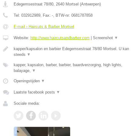
Edegemsestraat 78/80
,
2640
Mortsel
(
Antwerpen
)
Tel:
032912989
, Fax:
-
, BTW-nr:
0681787858
E-mail › Haircuts & Barber Mortsel
Website:
http://www.haircutsandbarber.com
|
Screenshot
▼
kapper/kapsalon en barbier Edegemsestraat 78/80 Mortsel. U kan
steeds
▼
kapper, kapsalon, barber, barbier, baardverzorging, high lights,
balayage,
▼
Openingstijden
▼
Laatste facebook posts
▼
Sociale media: