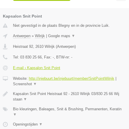
Kapsalon Snit Point
Niet gevestigd in de plaats Blegny en in de provincie Luik.
Antwerpen
»
Wilrijk
|
Google maps
▼
Heistraat 92
,
2610
Wilrijk
(
Antwerpen
)
Tel:
03 830 25 66
, Fax:
-
, BTW-nr:
-
E-mail › Kapsalon Snit Point
Website:
http://injebuurt.be/injebuurt/member/SnitPointWilrijk
|
Screenshot
▼
Kapsalon Snit Point Heistraat 92 - 2610 Wilrijk 03/830 25 66 Wij
staan
▼
Bio kleuringen, Baleages, Snit & Brushing, Permanenten, Keratin
▼
Openingstijden
▼