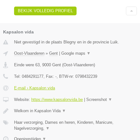
BEKIJK VOLLEDIG PROFIEL
Kapsalon vida
Niet gevestigd in de plaats Blegny en in de provincie Luik.
Oost-Vlaanderen
»
Gent
|
Google maps
▼
Einde were 63
,
9000
Gent
(
Oost-Vlaanderen
)
Tel:
0484291177
, Fax:
-
, BTW-nr:
0798432239
E-mail › Kapsalon vida
Website:
https://www.kapsalonvida.be
|
Screenshot
▼
Welkom in Kapsalon Vida
▼
Haar verzorging, Dames en heren, Kinderen, Manicure,
Nagelverzorging,
▼
Openingstijden
▼