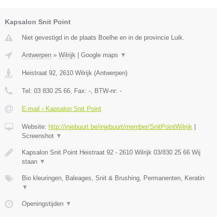
Kapsalon Snit Point
Niet gevestigd in de plaats Boelhe en in de provincie Luik.
Antwerpen
»
Wilrijk
|
Google maps
▼
Heistraat 92
,
2610
Wilrijk
(
Antwerpen
)
Tel:
03 830 25 66
, Fax:
-
, BTW-nr:
-
E-mail › Kapsalon Snit Point
Website:
http://injebuurt.be/injebuurt/member/SnitPointWilrijk
|
Screenshot
▼
Kapsalon Snit Point Heistraat 92 - 2610 Wilrijk 03/830 25 66 Wij
staan
▼
Bio kleuringen, Baleages, Snit & Brushing, Permanenten, Keratin
▼
Openingstijden
▼