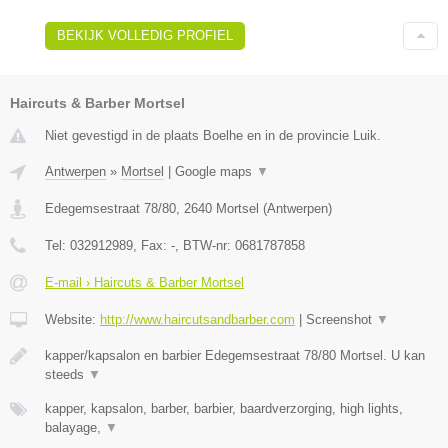
BEKIJK VOLLEDIG PROFIEL
Haircuts & Barber Mortsel
Niet gevestigd in de plaats Boelhe en in de provincie Luik.
Antwerpen
»
Mortsel
|
Google maps
▼
Edegemsestraat 78/80
,
2640
Mortsel
(
Antwerpen
)
Tel:
032912989
, Fax:
-
, BTW-nr:
0681787858
E-mail › Haircuts & Barber Mortsel
Website:
http://www.haircutsandbarber.com
|
Screenshot
▼
kapper/kapsalon en barbier Edegemsestraat 78/80 Mortsel. U kan
steeds
▼
kapper, kapsalon, barber, barbier, baardverzorging, high lights,
balayage,
▼