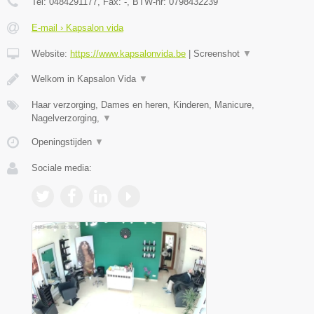
Tel:
0484291177
, Fax:
-
, BTW-nr:
0798432239
E-mail › Kapsalon vida
Website:
https://www.kapsalonvida.be
|
Screenshot
▼
Welkom in Kapsalon Vida
▼
Haar verzorging, Dames en heren, Kinderen, Manicure,
Nagelverzorging,
▼
Openingstijden
▼
Sociale media: