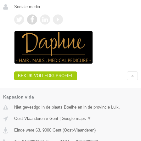
Sociale media:
BEKIJK VOLLEDIG PROFIEL
Kapsalon vida
Niet gevestigd in de plaats Boelhe en in de provincie Luik.
Oost-Vlaanderen
»
Gent
|
Google maps
▼
Einde were 63
,
9000
Gent
(
Oost-Vlaanderen
)