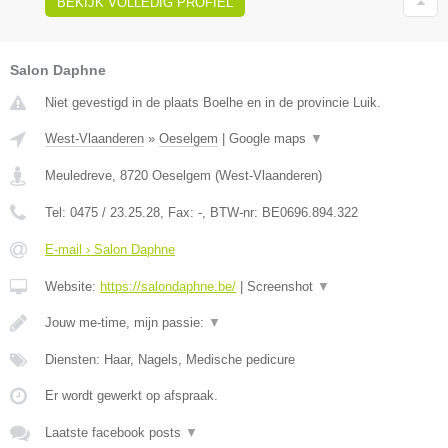
BEKIJK VOLLEDIG PROFIEL
Salon Daphne
Niet gevestigd in de plaats Boelhe en in de provincie Luik.
West-Vlaanderen
»
Oeselgem
|
Google maps
▼
Meuledreve
,
8720
Oeselgem
(
West-Vlaanderen
)
Tel:
0475 / 23.25.28
, Fax:
-
, BTW-nr:
BE0696.894.322
E-mail › Salon Daphne
Website:
https://salondaphne.be/
|
Screenshot
▼
Jouw me-time, mijn passie:
▼
Diensten: Haar, Nagels, Medische pedicure
Er wordt gewerkt op afspraak.
Laatste facebook posts
▼