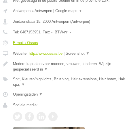
Niet gevestigd in de plaats Boelhe en in de provincie Luik.
Antwerpen
»
Antwerpen
|
Google maps
▼
Jordaenskaai 15
,
2000
Antwerpen
(
Antwerpen
)
Tel:
0487153951
, Fax:
-
, BTW-nr:
-
E-mail › Ossas
Website:
http://www.ossas.be
|
Screenshot
▼
Modern kapsalon voor mannen, vrouwen, kinderen. Wij zijn
gespecialiseerd in
▼
Snit, Kleuren/highlights, Brushing, Hair extensions, Hair botox, Hair
spa,
▼
Openingstijden
▼
Sociale media: