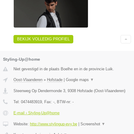
BEKIJK VOLLEDIG PROFIEL
Styling-Up@home
Niet gevestigd in de plaats Boelhe en in de provincie Luik.
Oost-Vlaanderen
»
Hofstade
|
Google maps
▼
Steenweg Op Dendermonde 3
,
9308
Hofstade
(
Oost-Vlaanderen
)
Tel:
0474483919
, Fax:
-
, BTW-nr:
-
E-mail › Styling-Up@home
Website:
http://www.stylingup-evy.be
|
Screenshot
▼