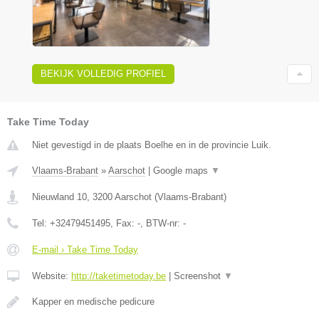
BEKIJK VOLLEDIG PROFIEL
Take Time Today
Niet gevestigd in de plaats Boelhe en in de provincie Luik.
Vlaams-Brabant
»
Aarschot
|
Google maps
▼
Nieuwland 10
,
3200
Aarschot
(
Vlaams-Brabant
)
Tel:
+32479451495
, Fax:
-
, BTW-nr:
-
E-mail › Take Time Today
Website:
http://taketimetoday.be
|
Screenshot
▼
Kapper en medische pedicure