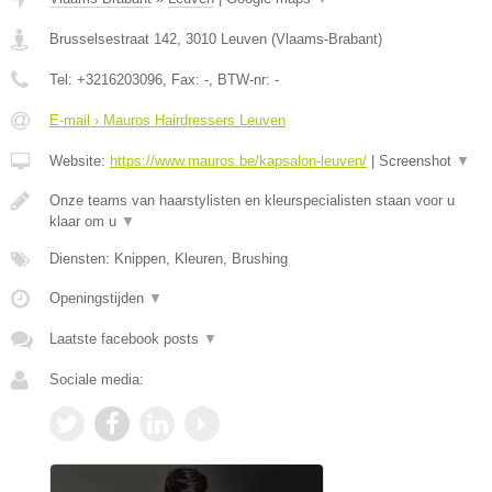
Brusselsestraat 142
,
3010
Leuven
(
Vlaams-Brabant
)
Tel:
+3216203096
, Fax:
-
, BTW-nr:
-
E-mail › Mauros Hairdressers Leuven
Website:
https://www.mauros.be/kapsalon-leuven/
|
Screenshot
▼
Onze teams van haarstylisten en kleurspecialisten staan voor u
klaar om u
▼
Diensten: Knippen, Kleuren, Brushing
Openingstijden
▼
Laatste facebook posts
▼
Sociale media: