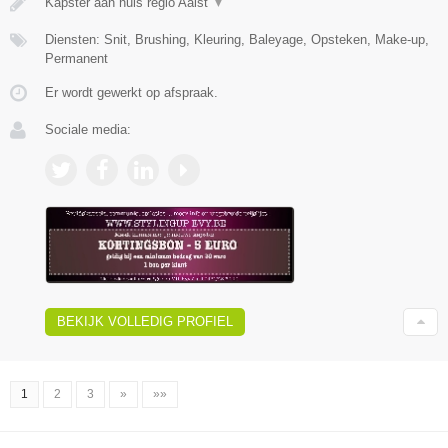
Kapster aan huis regio Aalst
▼
Diensten: Snit, Brushing, Kleuring, Baleyage, Opsteken, Make-up,
Permanent
Er wordt gewerkt op afspraak.
Sociale media:
BEKIJK VOLLEDIG PROFIEL
1
2
3
»
»»