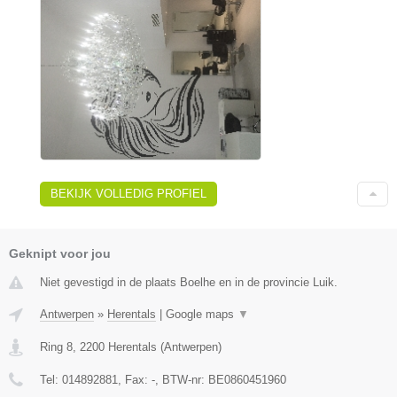
BEKIJK VOLLEDIG PROFIEL
Geknipt voor jou
Niet gevestigd in de plaats Boelhe en in de provincie Luik.
Antwerpen
»
Herentals
|
Google maps
▼
Ring 8
,
2200
Herentals
(
Antwerpen
)
Tel:
014892881
, Fax:
-
, BTW-nr:
BE0860451960