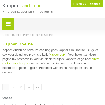
Ik ben een
kapper
Kapper
-vinden.be
Vind een kapper bij u in de buurt!
U bent nu hier:
Home
»
Luik
»
Boelhe
Kapper Boelhe
Kapper-vinden.be bevat helaas nog geen
kappers in Boelhe
. Dit geldt
ook voor de gehele provincie Luik (
kapper Luik
). Voer bovenaan deze
pagina uw postcode in voor de dichtstbijzijnde kappers of ga naar
direct
contact met kappers
om via één e-mail in contact te komen met
meerdere kappers tegelijk. Hieronder worden nu overige resultaten
getoond.
1
2
3
»
»»
Ossas