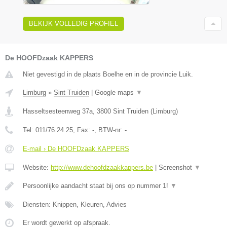
BEKIJK VOLLEDIG PROFIEL
De HOOFDzaak KAPPERS
Niet gevestigd in de plaats Boelhe en in de provincie Luik.
Limburg
»
Sint Truiden
|
Google maps
▼
Hasseltsesteenweg 37a
,
3800
Sint Truiden
(
Limburg
)
Tel:
011/76.24.25
, Fax:
-
, BTW-nr:
-
E-mail › De HOOFDzaak KAPPERS
Website:
http://www.dehoofdzaakkappers.be
|
Screenshot
▼
Persoonlijke aandacht staat bij ons op nummer 1!
▼
Diensten: Knippen, Kleuren, Advies
Er wordt gewerkt op afspraak.