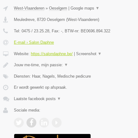
West-Vlaanderen
»
Oeselgem
|
Google maps
▼
Meuledreve
,
8720
Oeselgem
(
West-Vlaanderen
)
Tel:
0475 / 23.25.28
, Fax:
-
, BTW-nr:
BE0696.894.322
E-mail › Salon Daphne
Website:
https://salondaphne.be/
|
Screenshot
▼
Jouw me-time, mijn passie:
▼
Diensten: Haar, Nagels, Medische pedicure
Er wordt gewerkt op afspraak.
Laatste facebook posts
▼
Sociale media: