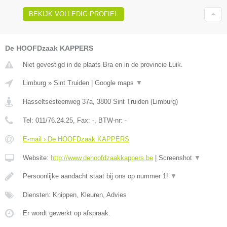
BEKIJK VOLLEDIG PROFIEL
De HOOFDzaak KAPPERS
Niet gevestigd in de plaats Bra en in de provincie Luik.
Limburg
»
Sint Truiden
|
Google maps
▼
Hasseltsesteenweg 37a
,
3800
Sint Truiden
(
Limburg
)
Tel:
011/76.24.25
, Fax:
-
, BTW-nr:
-
E-mail › De HOOFDzaak KAPPERS
Website:
http://www.dehoofdzaakkappers.be
|
Screenshot
▼
Persoonlijke aandacht staat bij ons op nummer 1!
▼
Diensten: Knippen, Kleuren, Advies
Er wordt gewerkt op afspraak.