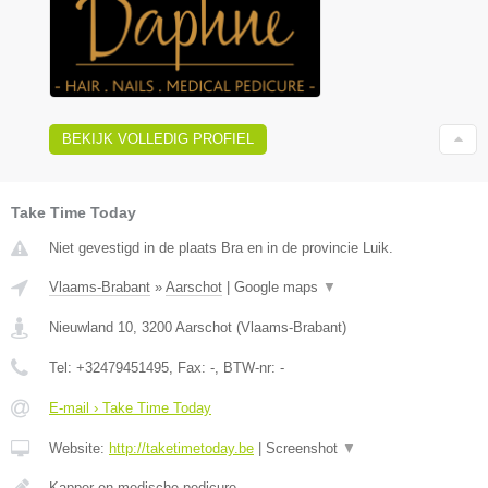
BEKIJK VOLLEDIG PROFIEL
Take Time Today
Niet gevestigd in de plaats Bra en in de provincie Luik.
Vlaams-Brabant
»
Aarschot
|
Google maps
▼
Nieuwland 10
,
3200
Aarschot
(
Vlaams-Brabant
)
Tel:
+32479451495
, Fax:
-
, BTW-nr:
-
E-mail › Take Time Today
Website:
http://taketimetoday.be
|
Screenshot
▼
Kapper en medische pedicure