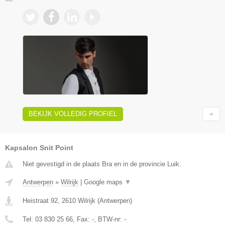
BEKIJK VOLLEDIG PROFIEL
Kapsalon Snit Point
Niet gevestigd in de plaats Bra en in de provincie Luik.
Antwerpen
»
Wilrijk
|
Google maps
▼
Heistraat 92
,
2610
Wilrijk
(
Antwerpen
)
Tel:
03 830 25 66
, Fax:
-
, BTW-nr:
-