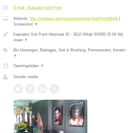
E-mail › Kapsalon Snit Point
Website:
http://injebuurt.be/injebuurt/member/SnitPointWilrijk
|
Screenshot
▼
Kapsalon Snit Point Heistraat 92 - 2610 Wilrijk 03/830 25 66 Wij
staan
▼
Bio kleuringen, Baleages, Snit & Brushing, Permanenten, Keratin
▼
Openingstijden
▼
Sociale media: