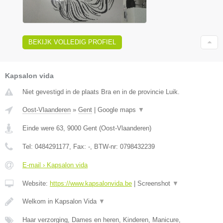
BEKIJK VOLLEDIG PROFIEL
Kapsalon vida
Niet gevestigd in de plaats Bra en in de provincie Luik.
Oost-Vlaanderen
»
Gent
|
Google maps
▼
Einde were 63
,
9000
Gent
(
Oost-Vlaanderen
)
Tel:
0484291177
, Fax:
-
, BTW-nr:
0798432239
E-mail › Kapsalon vida
Website:
https://www.kapsalonvida.be
|
Screenshot
▼
Welkom in Kapsalon Vida
▼
Haar verzorging, Dames en heren, Kinderen, Manicure,