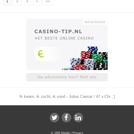
1
2
3
»
»»
Uw advertentie hier? Mail ons
Ik kwam, ik zocht, ik vond - Julius Caesar / 47 v.Chr. ;)
©
JBB Media
|
Privacy