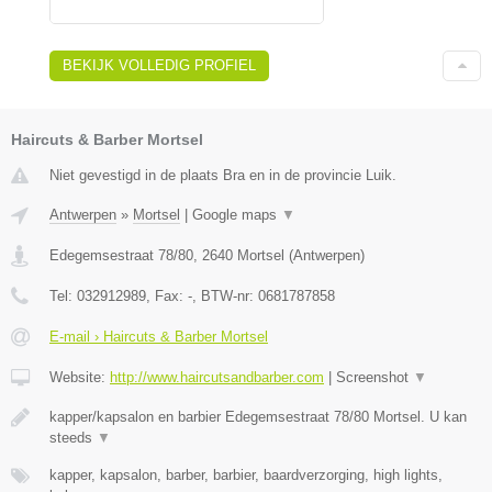
BEKIJK VOLLEDIG PROFIEL
Haircuts & Barber Mortsel
Niet gevestigd in de plaats Bra en in de provincie Luik.
Antwerpen
»
Mortsel
|
Google maps
▼
Edegemsestraat 78/80
,
2640
Mortsel
(
Antwerpen
)
Tel:
032912989
, Fax:
-
, BTW-nr:
0681787858
E-mail › Haircuts & Barber Mortsel
Website:
http://www.haircutsandbarber.com
|
Screenshot
▼
kapper/kapsalon en barbier Edegemsestraat 78/80 Mortsel. U kan
steeds
▼
kapper, kapsalon, barber, barbier, baardverzorging, high lights,