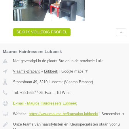
BEKIJK VOLLEDIG PROFIEL
Mauros Hairdressers Lubbeek
Niet gevestigd in de plaats Bra en in de provincie Luik.
Vlaams-Brabant
»
Lubbeek
|
Google maps
▼
Staatsbaan 49
,
3210
Lubbeek
(
Vlaams-Brabant
)
Tel:
+3216624406
, Fax:
-
, BTW-nr:
-
E-mail › Mauros Hairdressers Lubbeek
Website:
https://www.mauros.be/kapsalon-lubbeek/
|
Screenshot
▼
Onze teams van haarstylisten en Kleurspecialisten staan voor u