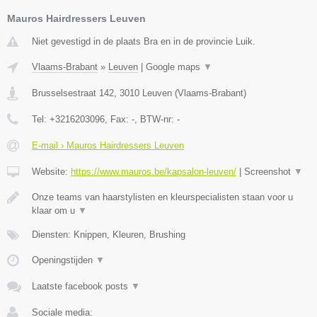
Mauros Hairdressers Leuven
Niet gevestigd in de plaats Bra en in de provincie Luik.
Vlaams-Brabant
»
Leuven
|
Google maps
▼
Brusselsestraat 142
,
3010
Leuven
(
Vlaams-Brabant
)
Tel:
+3216203096
, Fax:
-
, BTW-nr:
-
E-mail › Mauros Hairdressers Leuven
Website:
https://www.mauros.be/kapsalon-leuven/
|
Screenshot
▼
Onze teams van haarstylisten en kleurspecialisten staan voor u
klaar om u
▼
Diensten: Knippen, Kleuren, Brushing
Openingstijden
▼
Laatste facebook posts
▼
Sociale media: