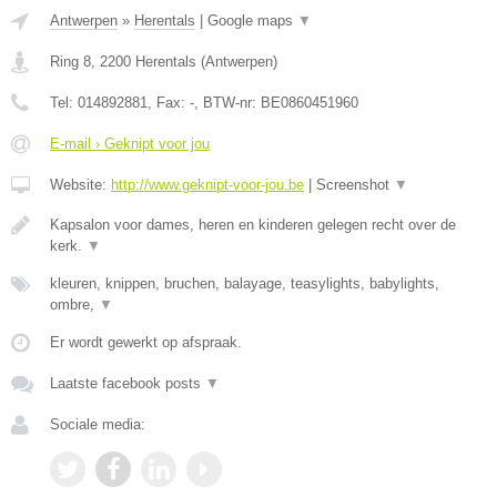
Antwerpen
»
Herentals
|
Google maps
▼
Ring 8
,
2200
Herentals
(
Antwerpen
)
Tel:
014892881
, Fax:
-
, BTW-nr:
BE0860451960
E-mail › Geknipt voor jou
Website:
http://www.geknipt-voor-jou.be
|
Screenshot
▼
Kapsalon voor dames, heren en kinderen gelegen recht over de
kerk.
▼
kleuren, knippen, bruchen, balayage, teasylights, babylights,
ombre,
▼
Er wordt gewerkt op afspraak.
Laatste facebook posts
▼
Sociale media: