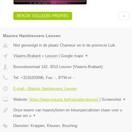
BEKIJK VOLLEDIG PROFIEL
Mauros Hairdressers Leuven
Niet gevestigd in de plaats Chaineux en in de provincie Luik.
Vlaams-Brabant
»
Leuven
|
Google maps
▼
Brusselsestraat 142
,
3010
Leuven
(
Vlaams-Brabant
)
Tel:
+3216203096
, Fax:
-
, BTW-nr:
-
E-mail › Mauros Hairdressers Leuven
Website:
https://www.mauros.be/kapsalon-leuven/
|
Screenshot
▼
Onze teams van haarstylisten en kleurspecialisten staan voor u
klaar om u
▼
Diensten: Knippen, Kleuren, Brushing