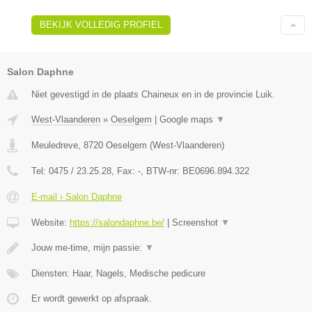
BEKIJK VOLLEDIG PROFIEL
Salon Daphne
Niet gevestigd in de plaats Chaineux en in de provincie Luik.
West-Vlaanderen
»
Oeselgem
|
Google maps
▼
Meuledreve
,
8720
Oeselgem
(
West-Vlaanderen
)
Tel:
0475 / 23.25.28
, Fax:
-
, BTW-nr:
BE0696.894.322
E-mail › Salon Daphne
Website:
https://salondaphne.be/
|
Screenshot
▼
Jouw me-time, mijn passie:
▼
Diensten: Haar, Nagels, Medische pedicure
Er wordt gewerkt op afspraak.