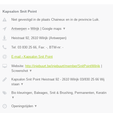
Kapsalon Snit Point
Niet gevestigd in de plaats Chaineux en in de provincie Luik.
Antwerpen
»
Wilrijk
|
Google maps
▼
Heistraat 92
,
2610
Wilrijk
(
Antwerpen
)
Tel:
03 830 25 66
, Fax:
-
, BTW-nr:
-
E-mail › Kapsalon Snit Point
Website:
http://injebuurt.be/injebuurt/member/SnitPointWilrijk
|
Screenshot
▼
Kapsalon Snit Point Heistraat 92 - 2610 Wilrijk 03/830 25 66 Wij
staan
▼
Bio kleuringen, Baleages, Snit & Brushing, Permanenten, Keratin
▼
Openingstijden
▼