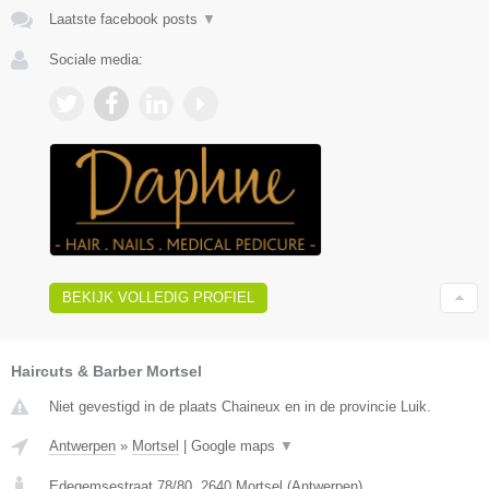
Laatste facebook posts
▼
Sociale media:
BEKIJK VOLLEDIG PROFIEL
Haircuts & Barber Mortsel
Niet gevestigd in de plaats Chaineux en in de provincie Luik.
Antwerpen
»
Mortsel
|
Google maps
▼
Edegemsestraat 78/80
,
2640
Mortsel
(
Antwerpen
)