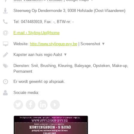
Steenweg Op Dendermonde 3
,
9308
Hofstade
(
Oost-Vlaanderen
)
Tel:
0474483919
, Fax:
-
, BTW-nr:
-
E-mail › Styling-Up@home
Website:
http://www.stylingup-evy.be
|
Screenshot
▼
Kapster aan huis regio Aalst
▼
Diensten: Snit, Brushing, Kleuring, Baleyage, Opsteken, Make-up,
Permanent
Er wordt gewerkt op afspraak.
Sociale media: