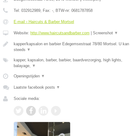
Tel:
032912989
, Fax:
-
, BTW-nr:
0681787858
E-mail › Haircuts & Barber Mortsel
Website:
http://www.haircutsandbarber.com
|
Screenshot
▼
kapper/kapsalon en barbier Edegemsestraat 78/80 Mortsel. U kan
steeds
▼
kapper, kapsalon, barber, barbier, baardverzorging, high lights,
balayage,
▼
Openingstijden
▼
Laatste facebook posts
▼
Sociale media: