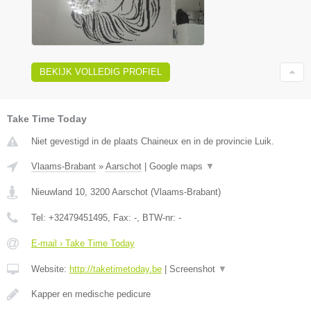
BEKIJK VOLLEDIG PROFIEL
Take Time Today
Niet gevestigd in de plaats Chaineux en in de provincie Luik.
Vlaams-Brabant
»
Aarschot
|
Google maps
▼
Nieuwland 10
,
3200
Aarschot
(
Vlaams-Brabant
)
Tel:
+32479451495
, Fax:
-
, BTW-nr:
-
E-mail › Take Time Today
Website:
http://taketimetoday.be
|
Screenshot
▼
Kapper en medische pedicure