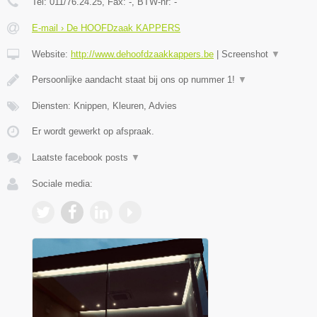
Tel:
011/76.24.25
, Fax:
-
, BTW-nr:
-
E-mail › De HOOFDzaak KAPPERS
Website:
http://www.dehoofdzaakkappers.be
|
Screenshot
▼
Persoonlijke aandacht staat bij ons op nummer 1!
▼
Diensten: Knippen, Kleuren, Advies
Er wordt gewerkt op afspraak.
Laatste facebook posts
▼
Sociale media: