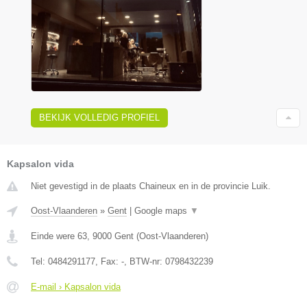
BEKIJK VOLLEDIG PROFIEL
Kapsalon vida
Niet gevestigd in de plaats Chaineux en in de provincie Luik.
Oost-Vlaanderen
»
Gent
|
Google maps
▼
Einde were 63
,
9000
Gent
(
Oost-Vlaanderen
)
Tel:
0484291177
, Fax:
-
, BTW-nr:
0798432239
E-mail › Kapsalon vida