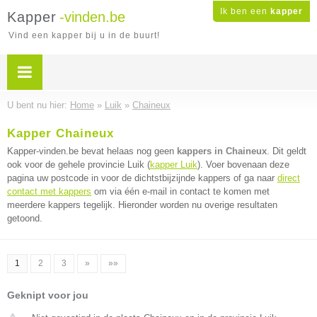
Ik ben een
kapper
Kapper
-vinden.be
Vind een kapper bij u in de buurt!
U bent nu hier:
Home
»
Luik
»
Chaineux
Kapper Chaineux
Kapper-vinden.be bevat helaas nog geen
kappers in Chaineux
. Dit geldt
ook voor de gehele provincie Luik (
kapper Luik
). Voer bovenaan deze
pagina uw postcode in voor de dichtstbijzijnde kappers of ga naar
direct
contact met kappers
om via één e-mail in contact te komen met
meerdere kappers tegelijk. Hieronder worden nu overige resultaten
getoond.
1
2
3
»
»»
Geknipt voor jou