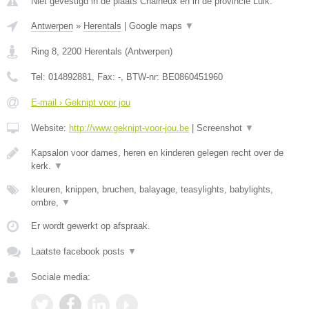
Niet gevestigd in de plaats Chaineux en in de provincie Luik.
Antwerpen
»
Herentals
|
Google maps
▼
Ring 8
,
2200
Herentals
(
Antwerpen
)
Tel:
014892881
, Fax:
-
, BTW-nr:
BE0860451960
E-mail › Geknipt voor jou
Website:
http://www.geknipt-voor-jou.be
|
Screenshot
▼
Kapsalon voor dames, heren en kinderen gelegen recht over de
kerk.
▼
kleuren, knippen, bruchen, balayage, teasylights, babylights,
ombre,
▼
Er wordt gewerkt op afspraak.
Laatste facebook posts
▼
Sociale media: