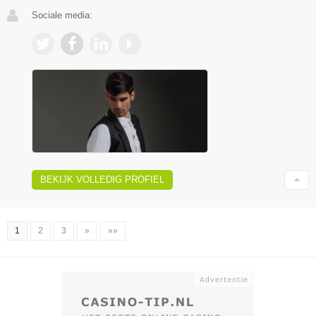
Sociale media:
BEKIJK VOLLEDIG PROFIEL
1
2
3
»
»»