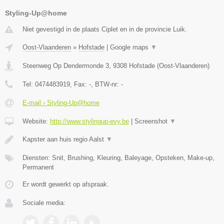
Styling-Up@home
Niet gevestigd in de plaats Ciplet en in de provincie Luik.
Oost-Vlaanderen
»
Hofstade
|
Google maps
▼
Steenweg Op Dendermonde 3
,
9308
Hofstade
(
Oost-Vlaanderen
)
Tel:
0474483919
, Fax:
-
, BTW-nr:
-
E-mail › Styling-Up@home
Website:
http://www.stylingup-evy.be
|
Screenshot
▼
Kapster aan huis regio Aalst
▼
Diensten: Snit, Brushing, Kleuring, Baleyage, Opsteken, Make-up,
Permanent
Er wordt gewerkt op afspraak.
Sociale media: