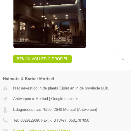
BEKIJK VOLLEDIG PROFIEL
Haircuts & Barber Mortsel
Niet gevestigd in de plaats Ciplet en in de provincie Luik.
Antwerpen
»
Mortsel
|
Google maps
▼
Edegemsestraat 78/80
,
2640
Mortsel
(
Antwerpen
)
Tel:
032912989
, Fax:
-
, BTW-nr:
0681787858