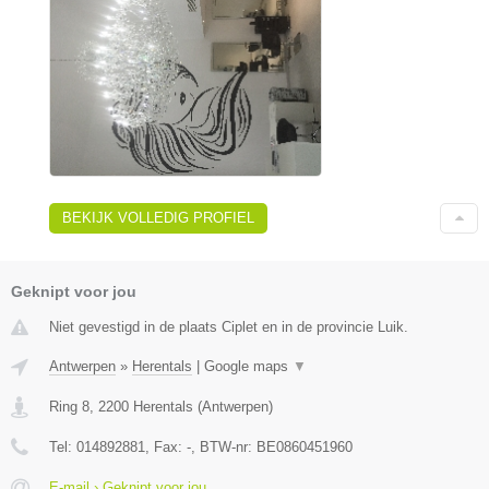
BEKIJK VOLLEDIG PROFIEL
Geknipt voor jou
Niet gevestigd in de plaats Ciplet en in de provincie Luik.
Antwerpen
»
Herentals
|
Google maps
▼
Ring 8
,
2200
Herentals
(
Antwerpen
)
Tel:
014892881
, Fax:
-
, BTW-nr:
BE0860451960
E-mail › Geknipt voor jou