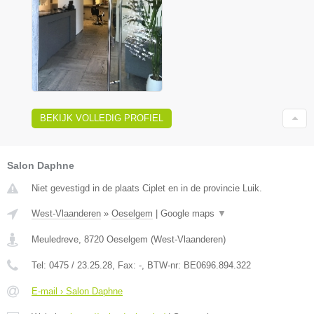
BEKIJK VOLLEDIG PROFIEL
Salon Daphne
Niet gevestigd in de plaats Ciplet en in de provincie Luik.
West-Vlaanderen
»
Oeselgem
|
Google maps
▼
Meuledreve
,
8720
Oeselgem
(
West-Vlaanderen
)
Tel:
0475 / 23.25.28
, Fax:
-
, BTW-nr:
BE0696.894.322
E-mail › Salon Daphne