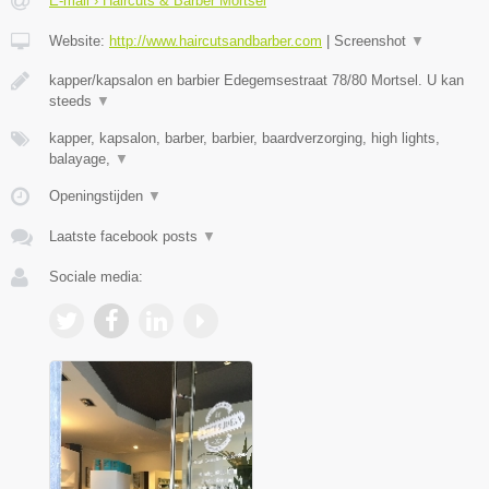
E-mail › Haircuts & Barber Mortsel
Website:
http://www.haircutsandbarber.com
|
Screenshot
▼
kapper/kapsalon en barbier Edegemsestraat 78/80 Mortsel. U kan
steeds
▼
kapper, kapsalon, barber, barbier, baardverzorging, high lights,
balayage,
▼
Openingstijden
▼
Laatste facebook posts
▼
Sociale media: