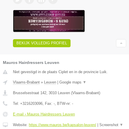
BEKIJK VOLLEDIG PROFIEL
Mauros Hairdressers Leuven
Niet gevestigd in de plaats Ciplet en in de provincie Luik.
Vlaams-Brabant
»
Leuven
|
Google maps
▼
Brusselsestraat 142
,
3010
Leuven
(
Vlaams-Brabant
)
Tel:
+3216203096
, Fax:
-
, BTW-nr:
-
E-mail › Mauros Hairdressers Leuven
Website:
https://www.mauros.be/kapsalon-leuven/
|
Screenshot
▼