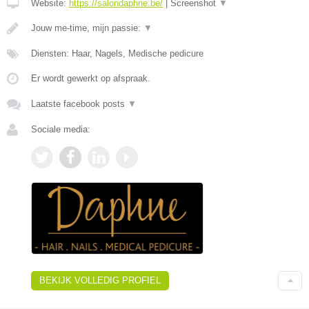
Website:
https://salondaphne.be/
|
Screenshot
▼
Jouw me-time, mijn passie:
▼
Diensten: Haar, Nagels, Medische pedicure
Er wordt gewerkt op afspraak.
Laatste facebook posts
▼
Sociale media:
BEKIJK VOLLEDIG PROFIEL