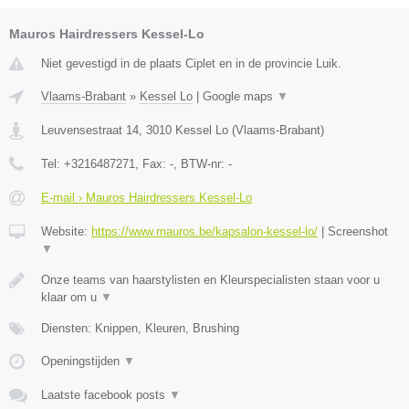
Mauros Hairdressers Kessel-Lo
Niet gevestigd in de plaats Ciplet en in de provincie Luik.
Vlaams-Brabant
»
Kessel Lo
|
Google maps
▼
Leuvensestraat 14
,
3010
Kessel Lo
(
Vlaams-Brabant
)
Tel:
+3216487271
, Fax:
-
, BTW-nr:
-
E-mail › Mauros Hairdressers Kessel-Lo
Website:
https://www.mauros.be/kapsalon-kessel-lo/
|
Screenshot
▼
Onze teams van haarstylisten en Kleurspecialisten staan voor u
klaar om u
▼
Diensten: Knippen, Kleuren, Brushing
Openingstijden
▼
Laatste facebook posts
▼