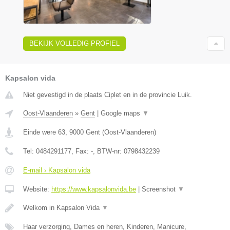
BEKIJK VOLLEDIG PROFIEL
Kapsalon vida
Niet gevestigd in de plaats Ciplet en in de provincie Luik.
Oost-Vlaanderen
»
Gent
|
Google maps
▼
Einde were 63
,
9000
Gent
(
Oost-Vlaanderen
)
Tel:
0484291177
, Fax:
-
, BTW-nr:
0798432239
E-mail › Kapsalon vida
Website:
https://www.kapsalonvida.be
|
Screenshot
▼
Welkom in Kapsalon Vida
▼
Haar verzorging, Dames en heren, Kinderen, Manicure,