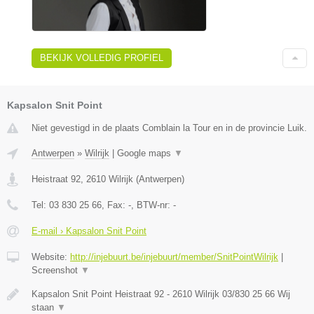
BEKIJK VOLLEDIG PROFIEL
Kapsalon Snit Point
Niet gevestigd in de plaats Comblain la Tour en in de provincie Luik.
Antwerpen
»
Wilrijk
|
Google maps
▼
Heistraat 92
,
2610
Wilrijk
(
Antwerpen
)
Tel:
03 830 25 66
, Fax:
-
, BTW-nr:
-
E-mail › Kapsalon Snit Point
Website:
http://injebuurt.be/injebuurt/member/SnitPointWilrijk
|
Screenshot
▼
Kapsalon Snit Point Heistraat 92 - 2610 Wilrijk 03/830 25 66 Wij
staan
▼