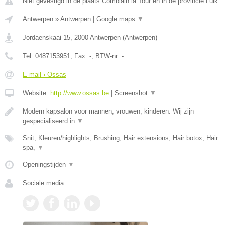
Niet gevestigd in de plaats Comblain la Tour en in de provincie Luik.
Antwerpen
»
Antwerpen
|
Google maps
▼
Jordaenskaai 15
,
2000
Antwerpen
(
Antwerpen
)
Tel:
0487153951
, Fax:
-
, BTW-nr:
-
E-mail › Ossas
Website:
http://www.ossas.be
|
Screenshot
▼
Modern kapsalon voor mannen, vrouwen, kinderen. Wij zijn
gespecialiseerd in
▼
Snit, Kleuren/highlights, Brushing, Hair extensions, Hair botox, Hair
spa,
▼
Openingstijden
▼
Sociale media: