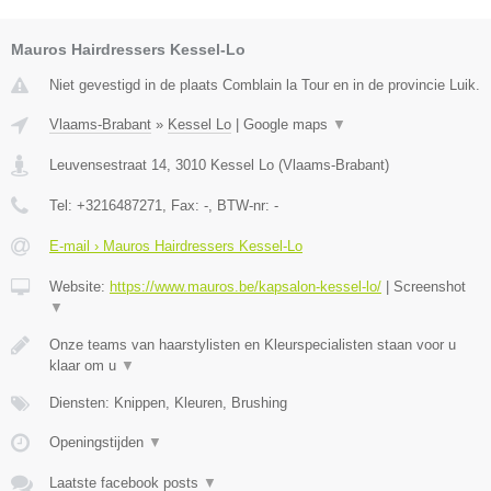
Mauros Hairdressers Kessel-Lo
Niet gevestigd in de plaats Comblain la Tour en in de provincie Luik.
Vlaams-Brabant
»
Kessel Lo
|
Google maps
▼
Leuvensestraat 14
,
3010
Kessel Lo
(
Vlaams-Brabant
)
Tel:
+3216487271
, Fax:
-
, BTW-nr:
-
E-mail › Mauros Hairdressers Kessel-Lo
Website:
https://www.mauros.be/kapsalon-kessel-lo/
|
Screenshot
▼
Onze teams van haarstylisten en Kleurspecialisten staan voor u
klaar om u
▼
Diensten: Knippen, Kleuren, Brushing
Openingstijden
▼
Laatste facebook posts
▼