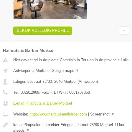
BEKIJK VOLLEDIG PROFIEL
Haircuts & Barber Mortsel
Niet gevestigd in de plaats Comblain la Tour en in de provincie Luik.
Antwerpen
»
Mortsel
|
Google maps
▼
Edegemsestraat 78/80
,
2640
Mortsel
(
Antwerpen
)
Tel:
032912989
, Fax:
-
, BTW-nr:
0681787858
E-mail › Haircuts & Barber Mortsel
Website:
http://www.haircutsandbarber.com
|
Screenshot
▼
kapper/kapsalon en barbier Edegemsestraat 78/80 Mortsel. U kan
steeds
▼