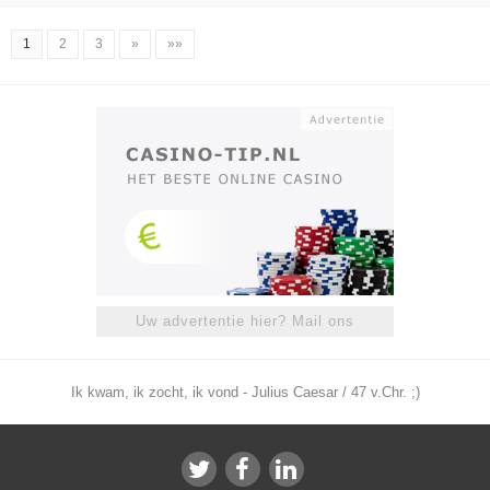
1
2
3
»
»»
Uw advertentie hier? Mail ons
Ik kwam, ik zocht, ik vond - Julius Caesar / 47 v.Chr. ;)