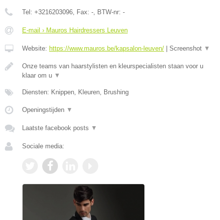
Tel:
+3216203096
, Fax:
-
, BTW-nr:
-
E-mail › Mauros Hairdressers Leuven
Website:
https://www.mauros.be/kapsalon-leuven/
|
Screenshot
▼
Onze teams van haarstylisten en kleurspecialisten staan voor u
klaar om u
▼
Diensten: Knippen, Kleuren, Brushing
Openingstijden
▼
Laatste facebook posts
▼
Sociale media: