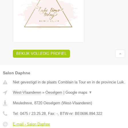
BEKIJK VOLLEDIG PROFIEL
Salon Daphne
Niet gevestigd in de plaats Comblain la Tour en in de provincie Luik.
West-Vlaanderen
»
Oeselgem
|
Google maps
▼
Meuledreve
,
8720
Oeselgem
(
West-Vlaanderen
)
Tel:
0475 / 23.25.28
, Fax:
-
, BTW-nr:
BE0696.894.322
E-mail › Salon Daphne