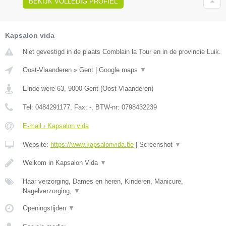
BEKIJK VOLLEDIG PROFIEL
Kapsalon vida
Niet gevestigd in de plaats Comblain la Tour en in de provincie Luik.
Oost-Vlaanderen
»
Gent
|
Google maps
▼
Einde were 63
,
9000
Gent
(
Oost-Vlaanderen
)
Tel:
0484291177
, Fax:
-
, BTW-nr:
0798432239
E-mail › Kapsalon vida
Website:
https://www.kapsalonvida.be
|
Screenshot
▼
Welkom in Kapsalon Vida
▼
Haar verzorging, Dames en heren, Kinderen, Manicure,
Nagelverzorging,
▼
Openingstijden
▼