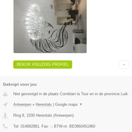
BEKIJK VOLLEDIG PROFIEL
Geknipt voor jou
Niet gevestigd in de plaats Comblain la Tour en in de provincie Luik.
Antwerpen
»
Herentals
|
Google maps
▼
Ring 8
,
2200
Herentals
(
Antwerpen
)
Tel:
014892881
, Fax:
-
, BTW-nr:
BE0860451960