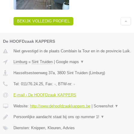
BEKIJK VOLLEDIG PROFIEL
De HOOFDzaak KAPPERS
Niet gevestigd in de plaats Comblain la Tour en in de provincie Luik.
Limburg
»
Sint Truiden
|
Google maps
▼
Hasseltsesteenweg 37a
,
3800
Sint Truiden
(
Limburg
)
Tel:
011/76.24.25
, Fax:
-
, BTW-nr:
-
E-mail › De HOOFDzaak KAPPERS
Website:
http://www.dehoofdzaakkappers.be
|
Screenshot
▼
Persoonlijke aandacht staat bij ons op nummer 1!
▼
Diensten: Knippen, Kleuren, Advies