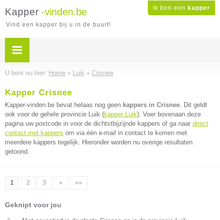
Ik ben een
kapper
Kapper
-vinden.be
Vind een kapper bij u in de buurt!
U bent nu hier:
Home
»
Luik
»
Crisnee
Kapper Crisnee
Kapper-vinden.be bevat helaas nog geen
kappers in Crisnee
. Dit geldt
ook voor de gehele provincie Luik (
kapper Luik
). Voer bovenaan deze
pagina uw postcode in voor de dichtstbijzijnde kappers of ga naar
direct
contact met kappers
om via één e-mail in contact te komen met
meerdere kappers tegelijk. Hieronder worden nu overige resultaten
getoond.
1
2
3
»
»»
Geknipt voor jou