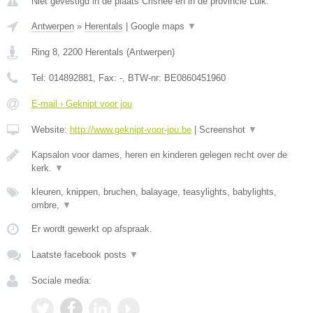
Niet gevestigd in de plaats Crisnee en in de provincie Luik.
Antwerpen
»
Herentals
|
Google maps
▼
Ring 8
,
2200
Herentals
(
Antwerpen
)
Tel:
014892881
, Fax:
-
, BTW-nr:
BE0860451960
E-mail › Geknipt voor jou
Website:
http://www.geknipt-voor-jou.be
|
Screenshot
▼
Kapsalon voor dames, heren en kinderen gelegen recht over de
kerk.
▼
kleuren, knippen, bruchen, balayage, teasylights, babylights,
ombre,
▼
Er wordt gewerkt op afspraak.
Laatste facebook posts
▼
Sociale media: