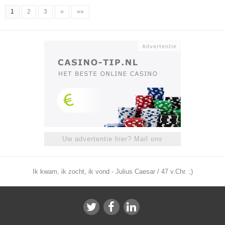
1
2
3
»
»»
Uw advertentie hier? Mail ons
Ik kwam, ik zocht, ik vond - Julius Caesar / 47 v.Chr. ;)