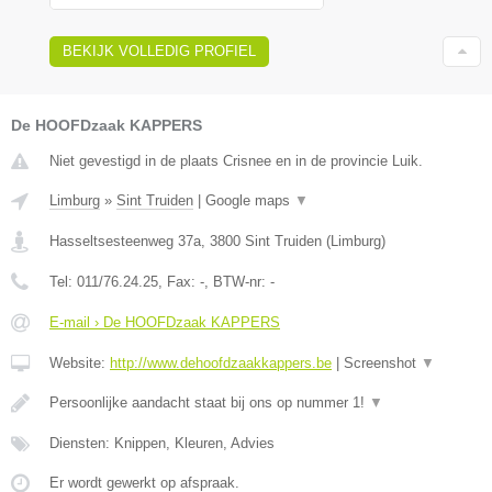
BEKIJK VOLLEDIG PROFIEL
De HOOFDzaak KAPPERS
Niet gevestigd in de plaats Crisnee en in de provincie Luik.
Limburg
»
Sint Truiden
|
Google maps
▼
Hasseltsesteenweg 37a
,
3800
Sint Truiden
(
Limburg
)
Tel:
011/76.24.25
, Fax:
-
, BTW-nr:
-
E-mail › De HOOFDzaak KAPPERS
Website:
http://www.dehoofdzaakkappers.be
|
Screenshot
▼
Persoonlijke aandacht staat bij ons op nummer 1!
▼
Diensten: Knippen, Kleuren, Advies
Er wordt gewerkt op afspraak.