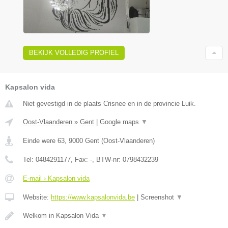
BEKIJK VOLLEDIG PROFIEL
Kapsalon vida
Niet gevestigd in de plaats Crisnee en in de provincie Luik.
Oost-Vlaanderen
»
Gent
|
Google maps
▼
Einde were 63
,
9000
Gent
(
Oost-Vlaanderen
)
Tel:
0484291177
, Fax:
-
, BTW-nr:
0798432239
E-mail › Kapsalon vida
Website:
https://www.kapsalonvida.be
|
Screenshot
▼
Welkom in Kapsalon Vida
▼