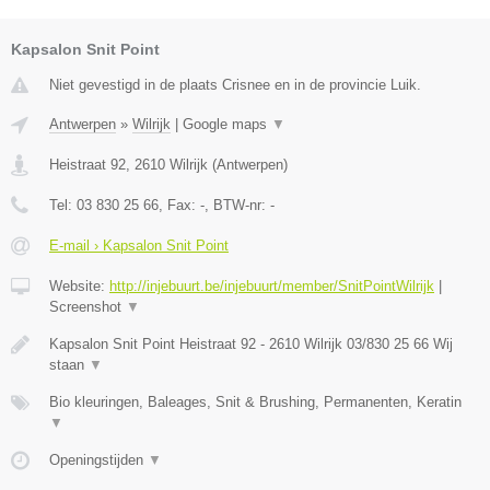
Kapsalon Snit Point
Niet gevestigd in de plaats Crisnee en in de provincie Luik.
Antwerpen
»
Wilrijk
|
Google maps
▼
Heistraat 92
,
2610
Wilrijk
(
Antwerpen
)
Tel:
03 830 25 66
, Fax:
-
, BTW-nr:
-
E-mail › Kapsalon Snit Point
Website:
http://injebuurt.be/injebuurt/member/SnitPointWilrijk
|
Screenshot
▼
Kapsalon Snit Point Heistraat 92 - 2610 Wilrijk 03/830 25 66 Wij
staan
▼
Bio kleuringen, Baleages, Snit & Brushing, Permanenten, Keratin
▼
Openingstijden
▼