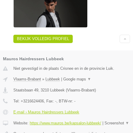
BEKIJK VOLLEDIG PROFIEL
Mauros Hairdressers Lubbeek
Niet gevestigd in de plaats Crisnee en in de provincie Luik.
Vlaams-Brabant
»
Lubbeek
|
Google maps
▼
Staatsbaan 49
,
3210
Lubbeek
(
Vlaams-Brabant
)
Tel:
+3216624406
, Fax:
-
, BTW-nr:
-
E-mail › Mauros Hairdressers Lubbeek
Website:
https://www.mauros.be/kapsalon-lubbeek/
|
Screenshot
▼