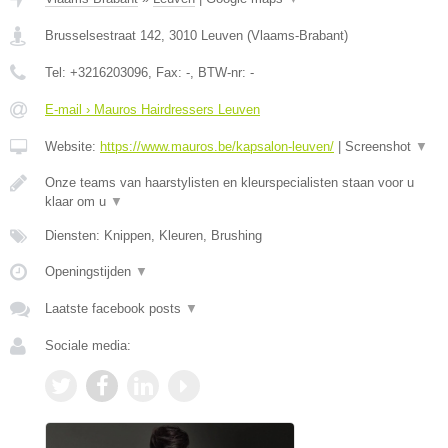
Brusselsestraat 142
,
3010
Leuven
(
Vlaams-Brabant
)
Tel:
+3216203096
, Fax:
-
, BTW-nr:
-
E-mail › Mauros Hairdressers Leuven
Website:
https://www.mauros.be/kapsalon-leuven/
|
Screenshot
▼
Onze teams van haarstylisten en kleurspecialisten staan voor u
klaar om u
▼
Diensten: Knippen, Kleuren, Brushing
Openingstijden
▼
Laatste facebook posts
▼
Sociale media: