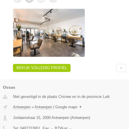
BEKIJK VOLLEDIG PROFIEL
Ossas
Niet gevestigd in de plaats Crisnee en in de provincie Luik.
Antwerpen
»
Antwerpen
|
Google maps
▼
Jordaenskaai 15
,
2000
Antwerpen
(
Antwerpen
)
Tel:
0487153951
, Fax:
-
, BTW-nr:
-