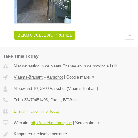
BEKIJK VOLLEDIG PROFIEL
Take Time Today
Niet gevestigd in de plaats Crisnee en in de provincie Luik.
Vlaams-Brabant
»
Aarschot
|
Google maps
▼
Nieuwland 10
,
3200
Aarschot
(
Vlaams-Brabant
)
Tel:
+32479451495
, Fax:
-
, BTW-nr:
-
E-mail › Take Time Today
Website:
http://taketimetoday.be
|
Screenshot
▼
Kapper en medische pedicure