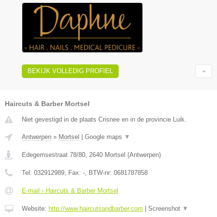
BEKIJK VOLLEDIG PROFIEL
Haircuts & Barber Mortsel
Niet gevestigd in de plaats Crisnee en in de provincie Luik.
Antwerpen
»
Mortsel
|
Google maps
▼
Edegemsestraat 78/80
,
2640
Mortsel
(
Antwerpen
)
Tel:
032912989
, Fax:
-
, BTW-nr:
0681787858
E-mail › Haircuts & Barber Mortsel
Website:
http://www.haircutsandbarber.com
|
Screenshot
▼