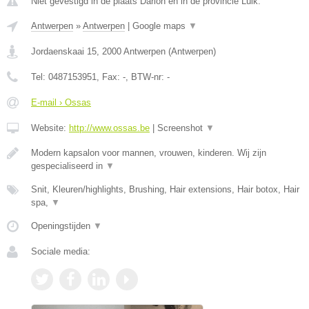
Niet gevestigd in de plaats Darion en in de provincie Luik.
Antwerpen
»
Antwerpen
|
Google maps
▼
Jordaenskaai 15
,
2000
Antwerpen
(
Antwerpen
)
Tel:
0487153951
, Fax:
-
, BTW-nr:
-
E-mail › Ossas
Website:
http://www.ossas.be
|
Screenshot
▼
Modern kapsalon voor mannen, vrouwen, kinderen. Wij zijn
gespecialiseerd in
▼
Snit, Kleuren/highlights, Brushing, Hair extensions, Hair botox, Hair
spa,
▼
Openingstijden
▼
Sociale media: