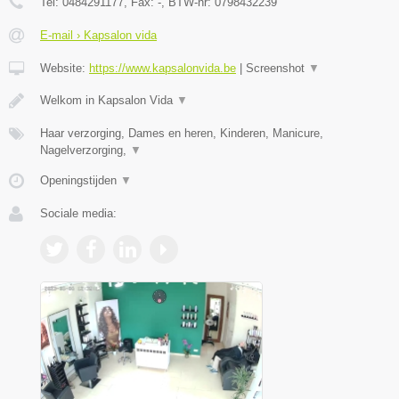
Tel:
0484291177
, Fax:
-
, BTW-nr:
0798432239
E-mail › Kapsalon vida
Website:
https://www.kapsalonvida.be
|
Screenshot
▼
Welkom in Kapsalon Vida
▼
Haar verzorging, Dames en heren, Kinderen, Manicure,
Nagelverzorging,
▼
Openingstijden
▼
Sociale media: