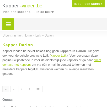
Ik ben een
kapper
Kapper
-vinden.be
Vind een kapper bij u in de buurt!
U bent nu hier:
Home
»
Luik
»
Darion
Kapper Darion
Kapper-vinden.be bevat helaas nog geen
kappers in Darion
. Dit geldt
ook voor de gehele provincie Luik (
kapper Luik
). Voer bovenaan deze
pagina uw postcode in voor de dichtstbijzijnde kappers of ga naar
direct
contact met kappers
om via één e-mail in contact te komen met
meerdere kappers tegelijk. Hieronder worden nu overige resultaten
getoond.
1
2
3
»
»»
Ossas