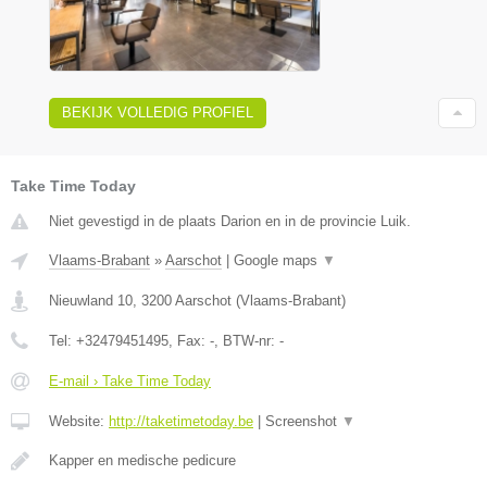
BEKIJK VOLLEDIG PROFIEL
Take Time Today
Niet gevestigd in de plaats Darion en in de provincie Luik.
Vlaams-Brabant
»
Aarschot
|
Google maps
▼
Nieuwland 10
,
3200
Aarschot
(
Vlaams-Brabant
)
Tel:
+32479451495
, Fax:
-
, BTW-nr:
-
E-mail › Take Time Today
Website:
http://taketimetoday.be
|
Screenshot
▼
Kapper en medische pedicure