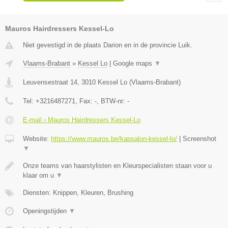
Mauros Hairdressers Kessel-Lo
Niet gevestigd in de plaats Darion en in de provincie Luik.
Vlaams-Brabant
»
Kessel Lo
|
Google maps
▼
Leuvensestraat 14
,
3010
Kessel Lo
(
Vlaams-Brabant
)
Tel:
+3216487271
, Fax:
-
, BTW-nr:
-
E-mail › Mauros Hairdressers Kessel-Lo
Website:
https://www.mauros.be/kapsalon-kessel-lo/
|
Screenshot
▼
Onze teams van haarstylisten en Kleurspecialisten staan voor u
klaar om u
▼
Diensten: Knippen, Kleuren, Brushing
Openingstijden
▼