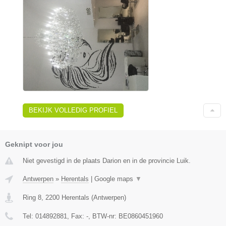
BEKIJK VOLLEDIG PROFIEL
Geknipt voor jou
Niet gevestigd in de plaats Darion en in de provincie Luik.
Antwerpen
»
Herentals
|
Google maps
▼
Ring 8
,
2200
Herentals
(
Antwerpen
)
Tel:
014892881
, Fax:
-
, BTW-nr:
BE0860451960