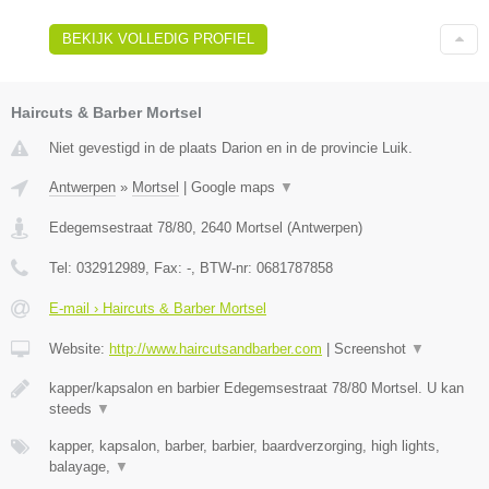
BEKIJK VOLLEDIG PROFIEL
Haircuts & Barber Mortsel
Niet gevestigd in de plaats Darion en in de provincie Luik.
Antwerpen
»
Mortsel
|
Google maps
▼
Edegemsestraat 78/80
,
2640
Mortsel
(
Antwerpen
)
Tel:
032912989
, Fax:
-
, BTW-nr:
0681787858
E-mail › Haircuts & Barber Mortsel
Website:
http://www.haircutsandbarber.com
|
Screenshot
▼
kapper/kapsalon en barbier Edegemsestraat 78/80 Mortsel. U kan
steeds
▼
kapper, kapsalon, barber, barbier, baardverzorging, high lights,
balayage,
▼