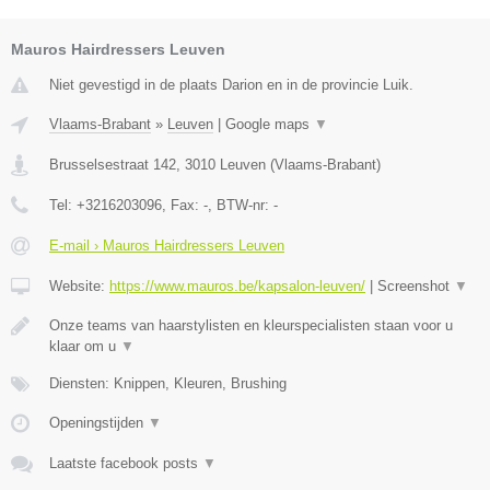
Mauros Hairdressers Leuven
Niet gevestigd in de plaats Darion en in de provincie Luik.
Vlaams-Brabant
»
Leuven
|
Google maps
▼
Brusselsestraat 142
,
3010
Leuven
(
Vlaams-Brabant
)
Tel:
+3216203096
, Fax:
-
, BTW-nr:
-
E-mail › Mauros Hairdressers Leuven
Website:
https://www.mauros.be/kapsalon-leuven/
|
Screenshot
▼
Onze teams van haarstylisten en kleurspecialisten staan voor u
klaar om u
▼
Diensten: Knippen, Kleuren, Brushing
Openingstijden
▼
Laatste facebook posts
▼