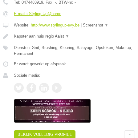
Tel:
0474483919
, Fax:
-
, BTW-nr:
-
E-mail › Styling-Up@home
Website:
http://www.stylingup-evy.be
|
Screenshot
▼
Kapster aan huis regio Aalst
▼
Diensten: Snit, Brushing, Kleuring, Baleyage, Opsteken, Make-up,
Permanent
Er wordt gewerkt op afspraak.
Sociale media:
BEKIJK VOLLEDIG PROFIEL