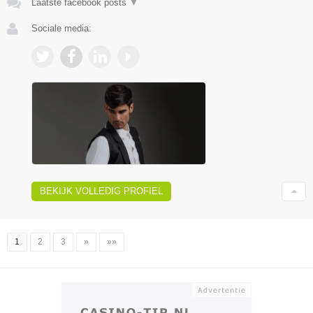
Laatste facebook posts
▼
Sociale media:
BEKIJK VOLLEDIG PROFIEL
1
2
3
»
»»