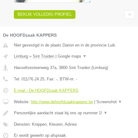
BEKIJK VOLLEDIG PROFIEL
De HOOFDzaak KAPPERS
Niet gevestigd in de plaats Darion en in de provincie Luik.
Limburg
»
Sint Truiden
|
Google maps
▼
Hasseltsesteenweg 37a
,
3800
Sint Truiden
(
Limburg
)
Tel:
011/76.24.25
, Fax:
-
, BTW-nr:
-
E-mail › De HOOFDzaak KAPPERS
Website:
http://www.dehoofdzaakkappers.be
|
Screenshot
▼
Persoonlijke aandacht staat bij ons op nummer 1!
▼
Diensten: Knippen, Kleuren, Advies
Er wordt gewerkt op afspraak.