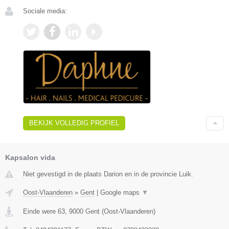
Sociale media:
BEKIJK VOLLEDIG PROFIEL
Kapsalon vida
Niet gevestigd in de plaats Darion en in de provincie Luik.
Oost-Vlaanderen
»
Gent
|
Google maps
▼
Einde were 63
,
9000
Gent
(
Oost-Vlaanderen
)