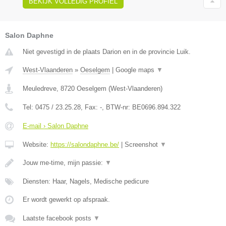
BEKIJK VOLLEDIG PROFIEL
Salon Daphne
Niet gevestigd in de plaats Darion en in de provincie Luik.
West-Vlaanderen
»
Oeselgem
|
Google maps
▼
Meuledreve
,
8720
Oeselgem
(
West-Vlaanderen
)
Tel:
0475 / 23.25.28
, Fax:
-
, BTW-nr:
BE0696.894.322
E-mail › Salon Daphne
Website:
https://salondaphne.be/
|
Screenshot
▼
Jouw me-time, mijn passie:
▼
Diensten: Haar, Nagels, Medische pedicure
Er wordt gewerkt op afspraak.
Laatste facebook posts
▼