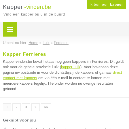
Ik ben een
kapper
Kapper
-vinden.be
Vind een kapper bij u in de buurt!
U bent nu hier:
Home
»
Luik
»
Ferrieres
Kapper Ferrieres
Kapper-vinden.be bevat helaas nog geen
kappers in Ferrieres
. Dit geldt
ook voor de gehele provincie Luik (
kapper Luik
). Voer bovenaan deze
pagina uw postcode in voor de dichtstbijzijnde kappers of ga naar
direct
contact met kappers
om via één e-mail in contact te komen met
meerdere kappers tegelijk. Hieronder worden nu overige resultaten
getoond.
1
2
3
»
»»
Geknipt voor jou