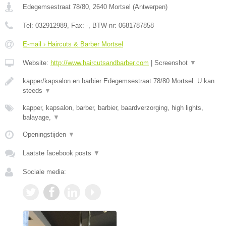
Edegemsestraat 78/80
,
2640
Mortsel
(
Antwerpen
)
Tel:
032912989
, Fax:
-
, BTW-nr:
0681787858
E-mail › Haircuts & Barber Mortsel
Website:
http://www.haircutsandbarber.com
|
Screenshot
▼
kapper/kapsalon en barbier Edegemsestraat 78/80 Mortsel. U kan
steeds
▼
kapper, kapsalon, barber, barbier, baardverzorging, high lights,
balayage,
▼
Openingstijden
▼
Laatste facebook posts
▼
Sociale media: