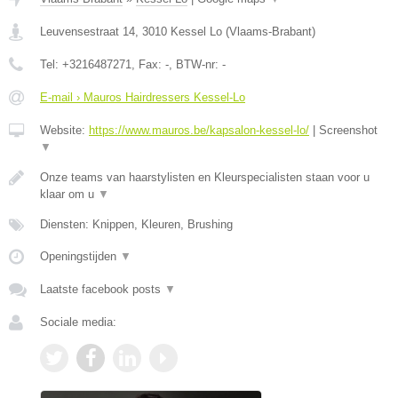
Leuvensestraat 14
,
3010
Kessel Lo
(
Vlaams-Brabant
)
Tel:
+3216487271
, Fax:
-
, BTW-nr:
-
E-mail › Mauros Hairdressers Kessel-Lo
Website:
https://www.mauros.be/kapsalon-kessel-lo/
|
Screenshot
▼
Onze teams van haarstylisten en Kleurspecialisten staan voor u
klaar om u
▼
Diensten: Knippen, Kleuren, Brushing
Openingstijden
▼
Laatste facebook posts
▼
Sociale media: