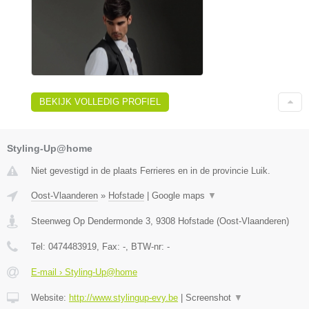
BEKIJK VOLLEDIG PROFIEL
Styling-Up@home
Niet gevestigd in de plaats Ferrieres en in de provincie Luik.
Oost-Vlaanderen
»
Hofstade
|
Google maps
▼
Steenweg Op Dendermonde 3
,
9308
Hofstade
(
Oost-Vlaanderen
)
Tel:
0474483919
, Fax:
-
, BTW-nr:
-
E-mail › Styling-Up@home
Website:
http://www.stylingup-evy.be
|
Screenshot
▼