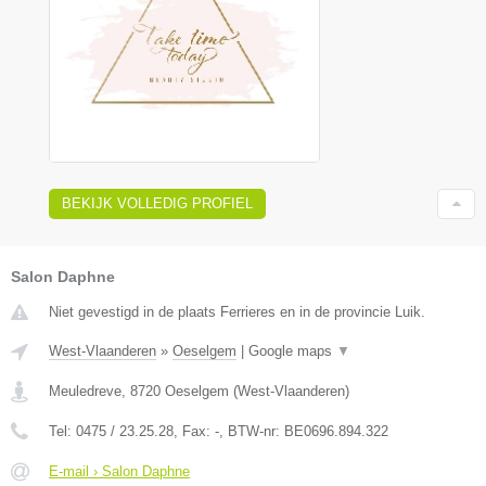
BEKIJK VOLLEDIG PROFIEL
Salon Daphne
Niet gevestigd in de plaats Ferrieres en in de provincie Luik.
West-Vlaanderen
»
Oeselgem
|
Google maps
▼
Meuledreve
,
8720
Oeselgem
(
West-Vlaanderen
)
Tel:
0475 / 23.25.28
, Fax:
-
, BTW-nr:
BE0696.894.322
E-mail › Salon Daphne