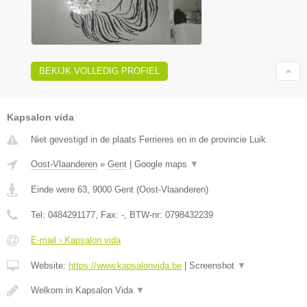
BEKIJK VOLLEDIG PROFIEL
Kapsalon vida
Niet gevestigd in de plaats Ferrieres en in de provincie Luik.
Oost-Vlaanderen
»
Gent
|
Google maps
▼
Einde were 63
,
9000
Gent
(
Oost-Vlaanderen
)
Tel:
0484291177
, Fax:
-
, BTW-nr:
0798432239
E-mail › Kapsalon vida
Website:
https://www.kapsalonvida.be
|
Screenshot
▼
Welkom in Kapsalon Vida
▼