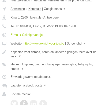
Niet gevestigd in de plaats Ferrieres en in de provincie Luik.
Antwerpen
»
Herentals
|
Google maps
▼
Ring 8
,
2200
Herentals
(
Antwerpen
)
Tel:
014892881
, Fax:
-
, BTW-nr:
BE0860451960
E-mail › Geknipt voor jou
Website:
http://www.geknipt-voor-jou.be
|
Screenshot
▼
Kapsalon voor dames, heren en kinderen gelegen recht over de
kerk.
▼
kleuren, knippen, bruchen, balayage, teasylights, babylights,
ombre,
▼
Er wordt gewerkt op afspraak.
Laatste facebook posts
▼
Sociale media: