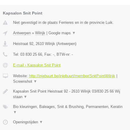
Kapsalon Snit Point
Niet gevestigd in de plaats Ferrieres en in de provincie Luik.
Antwerpen
»
Wilrijk
|
Google maps
▼
Heistraat 92
,
2610
Wilrijk
(
Antwerpen
)
Tel:
03 830 25 66
, Fax:
-
, BTW-nr:
-
E-mail › Kapsalon Snit Point
Website:
http://injebuurt.be/injebuurt/member/SnitPointWilrijk
|
Screenshot
▼
Kapsalon Snit Point Heistraat 92 - 2610 Wilrijk 03/830 25 66 Wij
staan
▼
Bio kleuringen, Baleages, Snit & Brushing, Permanenten, Keratin
▼
Openingstijden
▼