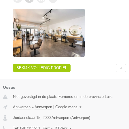
BEKIJK VOLLEDIG PROFIEL
Ossas
Niet gevestigd in de plaats Ferrieres en in de provincie Luik.
Antwerpen
»
Antwerpen
|
Google maps
▼
Jordaenskaai 15
,
2000
Antwerpen
(
Antwerpen
)
Tel:
0487153951
, Fax:
-
, BTW-nr:
-