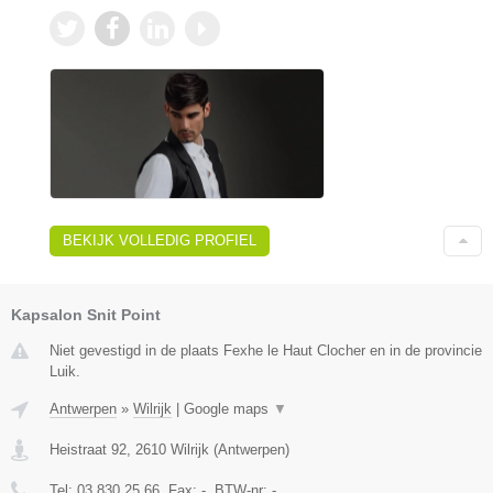
BEKIJK VOLLEDIG PROFIEL
Kapsalon Snit Point
Niet gevestigd in de plaats Fexhe le Haut Clocher en in de provincie
Luik.
Antwerpen
»
Wilrijk
|
Google maps
▼
Heistraat 92
,
2610
Wilrijk
(
Antwerpen
)
Tel:
03 830 25 66
, Fax:
-
, BTW-nr:
-