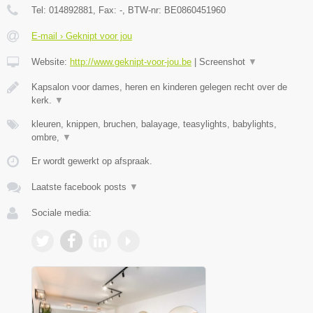
Tel:
014892881
, Fax:
-
, BTW-nr:
BE0860451960
E-mail › Geknipt voor jou
Website:
http://www.geknipt-voor-jou.be
|
Screenshot
▼
Kapsalon voor dames, heren en kinderen gelegen recht over de
kerk.
▼
kleuren, knippen, bruchen, balayage, teasylights, babylights,
ombre,
▼
Er wordt gewerkt op afspraak.
Laatste facebook posts
▼
Sociale media: