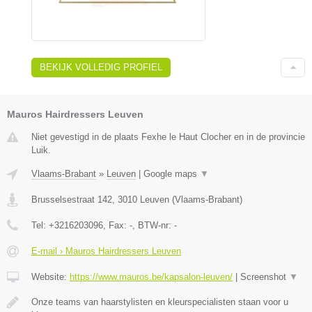
BEKIJK VOLLEDIG PROFIEL
Mauros Hairdressers Leuven
Niet gevestigd in de plaats Fexhe le Haut Clocher en in de provincie
Luik.
Vlaams-Brabant
»
Leuven
|
Google maps
▼
Brusselsestraat 142
,
3010
Leuven
(
Vlaams-Brabant
)
Tel:
+3216203096
, Fax:
-
, BTW-nr:
-
E-mail › Mauros Hairdressers Leuven
Website:
https://www.mauros.be/kapsalon-leuven/
|
Screenshot
▼
Onze teams van haarstylisten en kleurspecialisten staan voor u