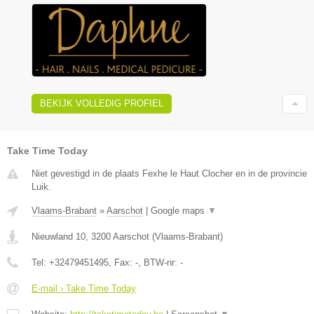
BEKIJK VOLLEDIG PROFIEL
Take Time Today
Niet gevestigd in de plaats Fexhe le Haut Clocher en in de provincie
Luik.
Vlaams-Brabant
»
Aarschot
|
Google maps
▼
Nieuwland 10
,
3200
Aarschot
(
Vlaams-Brabant
)
Tel:
+32479451495
, Fax:
-
, BTW-nr:
-
E-mail › Take Time Today