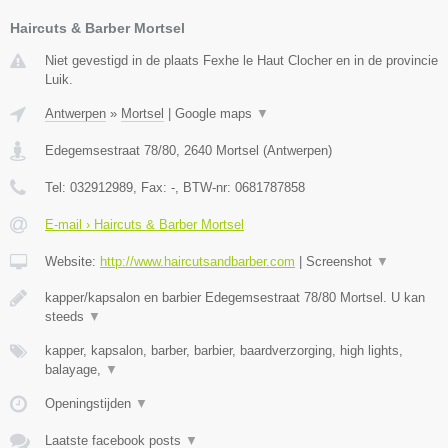
Haircuts & Barber Mortsel
Niet gevestigd in de plaats Fexhe le Haut Clocher en in de provincie
Luik.
Antwerpen
»
Mortsel
|
Google maps
▼
Edegemsestraat 78/80
,
2640
Mortsel
(
Antwerpen
)
Tel:
032912989
, Fax:
-
, BTW-nr:
0681787858
E-mail › Haircuts & Barber Mortsel
Website:
http://www.haircutsandbarber.com
|
Screenshot
▼
kapper/kapsalon en barbier Edegemsestraat 78/80 Mortsel. U kan
steeds
▼
kapper, kapsalon, barber, barbier, baardverzorging, high lights,
balayage,
▼
Openingstijden
▼
Laatste facebook posts
▼