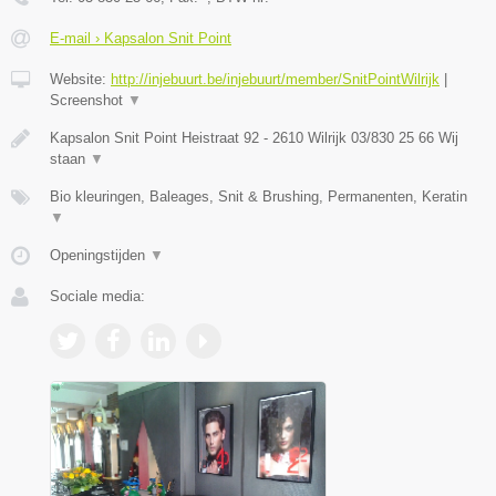
E-mail › Kapsalon Snit Point
Website:
http://injebuurt.be/injebuurt/member/SnitPointWilrijk
|
Screenshot
▼
Kapsalon Snit Point Heistraat 92 - 2610 Wilrijk 03/830 25 66 Wij
staan
▼
Bio kleuringen, Baleages, Snit & Brushing, Permanenten, Keratin
▼
Openingstijden
▼
Sociale media: