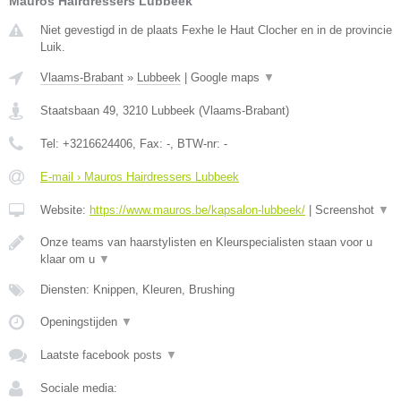
Mauros Hairdressers Lubbeek
Niet gevestigd in de plaats Fexhe le Haut Clocher en in de provincie
Luik.
Vlaams-Brabant
»
Lubbeek
|
Google maps
▼
Staatsbaan 49
,
3210
Lubbeek
(
Vlaams-Brabant
)
Tel:
+3216624406
, Fax:
-
, BTW-nr:
-
E-mail › Mauros Hairdressers Lubbeek
Website:
https://www.mauros.be/kapsalon-lubbeek/
|
Screenshot
▼
Onze teams van haarstylisten en Kleurspecialisten staan voor u
klaar om u
▼
Diensten: Knippen, Kleuren, Brushing
Openingstijden
▼
Laatste facebook posts
▼
Sociale media: