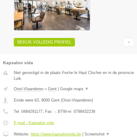
BEKIJK VOLLEDIG PROFIEL
Kapsalon vida
Niet gevestigd in de plaats Fexhe le Haut Clocher en in de provincie
Luik.
Oost-Vlaanderen
»
Gent
|
Google maps
▼
Einde were 63
,
9000
Gent
(
Oost-Vlaanderen
)
Tel:
0484291177
, Fax:
-
, BTW-nr:
0798432239
E-mail › Kapsalon vida
Website:
https://www.kapsalonvida.be
|
Screenshot
▼