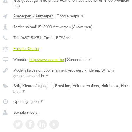
Niet gevestigd in de plaats Fexhe le Haut Clocher en in de provincie
Luik.
Antwerpen
»
Antwerpen
|
Google maps
▼
Jordaenskaai 15
,
2000
Antwerpen
(
Antwerpen
)
Tel:
0487153951
, Fax:
-
, BTW-nr:
-
E-mail › Ossas
Website:
http://www.ossas.be
|
Screenshot
▼
Modern kapsalon voor mannen, vrouwen, kinderen. Wij zijn
gespecialiseerd in
▼
Snit, Kleuren/highlights, Brushing, Hair extensions, Hair botox, Hair
spa,
▼
Openingstijden
▼
Sociale media: