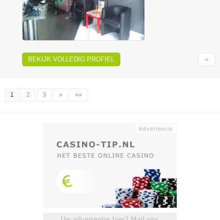
BEKIJK VOLLEDIG PROFIEL
1
2
3
»
»»
Uw advertentie hier? Mail ons