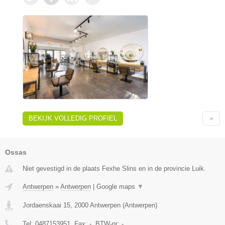
BEKIJK VOLLEDIG PROFIEL
Ossas
Niet gevestigd in de plaats Fexhe Slins en in de provincie Luik.
Antwerpen
»
Antwerpen
|
Google maps
▼
Jordaenskaai 15
,
2000
Antwerpen
(
Antwerpen
)
Tel:
0487153951
, Fax:
-
, BTW-nr:
-