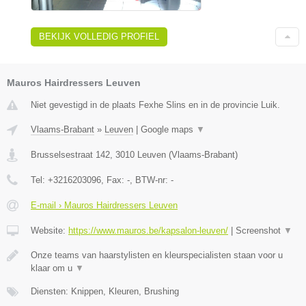
BEKIJK VOLLEDIG PROFIEL
Mauros Hairdressers Leuven
Niet gevestigd in de plaats Fexhe Slins en in de provincie Luik.
Vlaams-Brabant
»
Leuven
|
Google maps
▼
Brusselsestraat 142
,
3010
Leuven
(
Vlaams-Brabant
)
Tel:
+3216203096
, Fax:
-
, BTW-nr:
-
E-mail › Mauros Hairdressers Leuven
Website:
https://www.mauros.be/kapsalon-leuven/
|
Screenshot
▼
Onze teams van haarstylisten en kleurspecialisten staan voor u
klaar om u
▼
Diensten: Knippen, Kleuren, Brushing