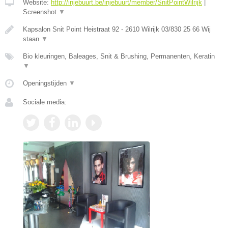
Website:
http://injebuurt.be/injebuurt/member/SnitPointWilrijk
|
Screenshot
▼
Kapsalon Snit Point Heistraat 92 - 2610 Wilrijk 03/830 25 66 Wij
staan
▼
Bio kleuringen, Baleages, Snit & Brushing, Permanenten, Keratin
▼
Openingstijden
▼
Sociale media: