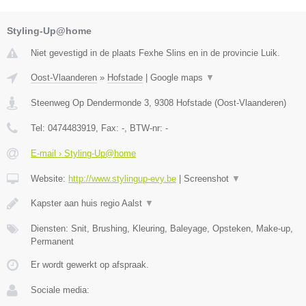
Styling-Up@home
Niet gevestigd in de plaats Fexhe Slins en in de provincie Luik.
Oost-Vlaanderen
»
Hofstade
|
Google maps
▼
Steenweg Op Dendermonde 3
,
9308
Hofstade
(
Oost-Vlaanderen
)
Tel:
0474483919
, Fax:
-
, BTW-nr:
-
E-mail › Styling-Up@home
Website:
http://www.stylingup-evy.be
|
Screenshot
▼
Kapster aan huis regio Aalst
▼
Diensten: Snit, Brushing, Kleuring, Baleyage, Opsteken, Make-up,
Permanent
Er wordt gewerkt op afspraak.
Sociale media: