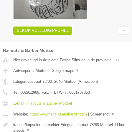
BEKIJK VOLLEDIG PROFIEL
Haircuts & Barber Mortsel
Niet gevestigd in de plaats Fexhe Slins en in de provincie Luik.
Antwerpen
»
Mortsel
|
Google maps
▼
Edegemsestraat 78/80
,
2640
Mortsel
(
Antwerpen
)
Tel:
032912989
, Fax:
-
, BTW-nr:
0681787858
E-mail › Haircuts & Barber Mortsel
Website:
http://www.haircutsandbarber.com
|
Screenshot
▼
kapper/kapsalon en barbier Edegemsestraat 78/80 Mortsel. U kan
steeds
▼