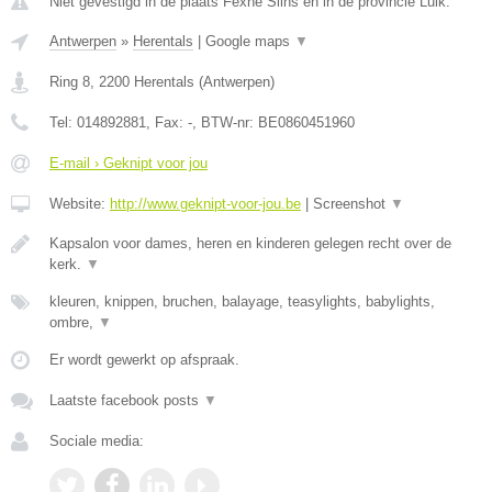
Niet gevestigd in de plaats Fexhe Slins en in de provincie Luik.
Antwerpen
»
Herentals
|
Google maps
▼
Ring 8
,
2200
Herentals
(
Antwerpen
)
Tel:
014892881
, Fax:
-
, BTW-nr:
BE0860451960
E-mail › Geknipt voor jou
Website:
http://www.geknipt-voor-jou.be
|
Screenshot
▼
Kapsalon voor dames, heren en kinderen gelegen recht over de
kerk.
▼
kleuren, knippen, bruchen, balayage, teasylights, babylights,
ombre,
▼
Er wordt gewerkt op afspraak.
Laatste facebook posts
▼
Sociale media: