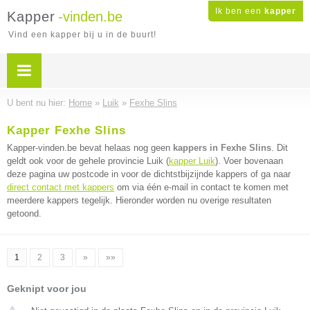
Ik ben een
kapper
Kapper
-vinden.be
Vind een kapper bij u in de buurt!
U bent nu hier:
Home
»
Luik
»
Fexhe Slins
Kapper Fexhe Slins
Kapper-vinden.be bevat helaas nog geen
kappers in Fexhe Slins
. Dit
geldt ook voor de gehele provincie Luik (
kapper Luik
). Voer bovenaan
deze pagina uw postcode in voor de dichtstbijzijnde kappers of ga naar
direct contact met kappers
om via één e-mail in contact te komen met
meerdere kappers tegelijk. Hieronder worden nu overige resultaten
getoond.
1
2
3
»
»»
Geknipt voor jou