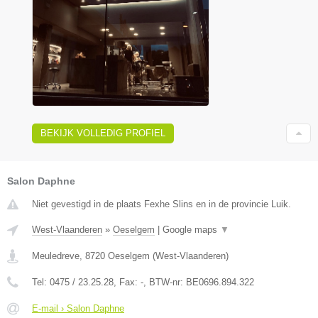
BEKIJK VOLLEDIG PROFIEL
Salon Daphne
Niet gevestigd in de plaats Fexhe Slins en in de provincie Luik.
West-Vlaanderen
»
Oeselgem
|
Google maps
▼
Meuledreve
,
8720
Oeselgem
(
West-Vlaanderen
)
Tel:
0475 / 23.25.28
, Fax:
-
, BTW-nr:
BE0696.894.322
E-mail › Salon Daphne