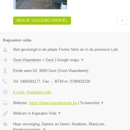
BEKIJK VOLLEDIG PROFIEL
Kapsalon vida
Niet gevestigd in de plaats Fexhe Slins en in de provincie Luik.
Oost-Vlaanderen
»
Gent
|
Google maps
▼
Einde were 63
,
9000
Gent
(
Oost-Vlaanderen
)
Tel:
0484291177
, Fax:
-
, BTW-nr:
0798432239
E-mail › Kapsalon vida
Website:
https://www.kapsalonvida.be
|
Screenshot
▼
Welkom in Kapsalon Vida
▼
Haar verzorging, Dames en heren, Kinderen, Manicure,
Nagelverzorging,
▼