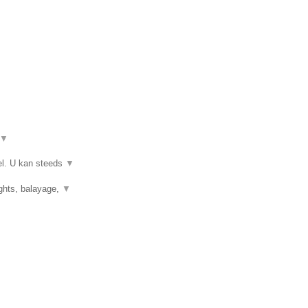
▼
el. U kan steeds
▼
ights, balayage,
▼