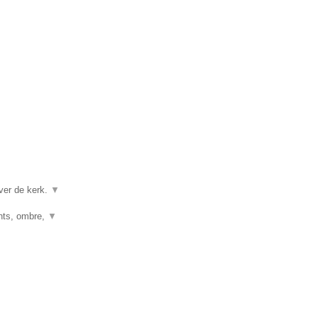
ver de kerk.
▼
ghts, ombre,
▼