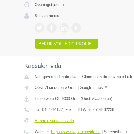
Openingstijden
▼
Sociale media:
BEKIJK VOLLEDIG PROFIEL
Kapsalon vida
Niet gevestigd in de plaats Glons en in de provincie Luik.
Oost-Vlaanderen
»
Gent
|
Google maps
▼
Einde were 63
,
9000
Gent
(
Oost-Vlaanderen
)
Tel:
0484291177
, Fax:
-
, BTW-nr:
0798432239
E-mail › Kapsalon vida
Website:
https://www.kapsalonvida.be
|
Screenshot
▼