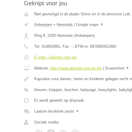
Geknipt voor jou
Niet gevestigd in de plaats Glons en in de provincie Luik.
Antwerpen
»
Herentals
|
Google maps
▼
Ring 8
,
2200
Herentals
(
Antwerpen
)
Tel:
014892881
, Fax:
-
, BTW-nr:
BE0860451960
E-mail › Geknipt voor jou
Website:
http://www.geknipt-voor-jou.be
|
Screenshot
▼
Kapsalon voor dames, heren en kinderen gelegen recht o
kleuren, knippen, bruchen, balayage, teasylights, babyli
Er wordt gewerkt op afspraak.
Laatste facebook posts
▼
Sociale media: