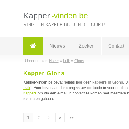
Kapper
-vinden.be
VIND EEN KAPPER BIJ U IN DE BUURT!
Nieuws
Zoeken
Contact
U bent nu hier:
Home
»
Luik
»
Glons
Kapper Glons
Kapper-vinden.be bevat helaas nog geen
kappers in Glons
. D
Luik
). Voer bovenaan deze pagina uw postcode in voor de dicht
kappers
om via één e-mail in contact te komen met meerdere ka
resultaten getoond.
1
2
3
»
»»