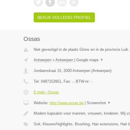
BEKIJK VOLLEDIG PROFIEL
Ossas
Niet gevestigd in de plaats Glons en in de provincie Luik.
Antwerpen
»
Antwerpen
|
Google maps
▼
Jordaenskaai 15
,
2000
Antwerpen
(
Antwerpen
)
Tel:
0487153951
, Fax:
-
, BTW-nr:
-
E-mail › Ossas
Website:
http://www.ossas.be
|
Screenshot
▼
Modern kapsalon voor mannen, vrouwen, kinderen. Wij zij
Snit, Kleuren/highlights, Brushing, Hair extensions, Hair 