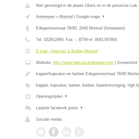
Niet gevestigd in de plaats Glons en in de provincie Luik.
Antwerpen
»
Mortsel
|
Google maps
▼
Edegemsestraat 78/80
,
2640
Mortsel
(
Antwerpen
)
Tel:
032912989
, Fax:
-
, BTW-nr:
0681787858
E-mail › Haircuts & Barber Mortsel
Website:
http://www.haircutsandbarber.com
|
Screenshot
kapper/kapsalon en barbier Edegemsestraat 78/80 Morts
kapper, kapsalon, barber, barbier, baardverzorging, high l
Openingstijden
▼
Laatste facebook posts
▼
Sociale media: