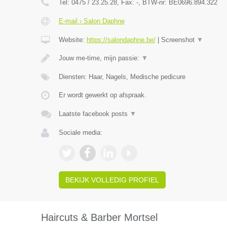
Tel:
0475 / 23.25.28
, Fax:
-
, BTW-nr:
BE0696.894.322
E-mail › Salon Daphne
Website:
https://salondaphne.be/
|
Screenshot
▼
Jouw me-time, mijn passie:
▼
Diensten: Haar, Nagels, Medische pedicure
Er wordt gewerkt op afspraak.
Laatste facebook posts
▼
Sociale media:
BEKIJK VOLLEDIG PROFIEL
Haircuts & Barber Mortsel