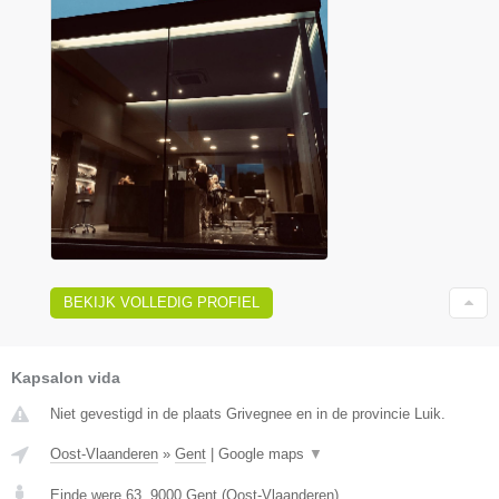
BEKIJK VOLLEDIG PROFIEL
Kapsalon vida
Niet gevestigd in de plaats Grivegnee en in de provincie Luik.
Oost-Vlaanderen
»
Gent
|
Google maps
▼
Einde were 63
,
9000
Gent
(
Oost-Vlaanderen
)