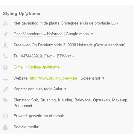
Styling-Up@home
Niet gevestigd in de plaats Grivegnee en in de provincie Luik.
Oost-Vlaanderen
»
Hofstade
|
Google maps
▼
Steenweg Op Dendermonde 3
,
9308
Hofstade
(
Oost-Vlaanderen
)
Tel:
0474483919
, Fax:
-
, BTW-nr:
-
E-mail › Styling-Up@home
Website:
http://www.stylingup-evy.be
|
Screenshot
▼
Kapster aan huis regio Aalst
▼
Diensten: Snit, Brushing, Kleuring, Baleyage, Opsteken, Make-up,
Permanent
Er wordt gewerkt op afspraak.
Sociale media: