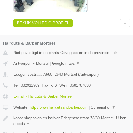
BEKIJK VOLLEDIG PROFIEL
Haircuts & Barber Mortsel
Niet gevestigd in de plaats Grivegnee en in de provincie Luik.
Antwerpen
»
Mortsel
|
Google maps
▼
Edegemsestraat 78/80
,
2640
Mortsel
(
Antwerpen
)
Tel:
032912989
, Fax:
-
, BTW-nr:
0681787858
E-mail › Haircuts & Barber Mortsel
Website:
http://www.haircutsandbarber.com
|
Screenshot
▼
kapper/kapsalon en barbier Edegemsestraat 78/80 Mortsel. U kan
steeds
▼