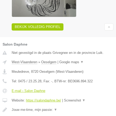
BEKIJK VOLLEDIG PROFIEL
Salon Daphne
Niet gevestigd in de plaats Grivegnee en in de provincie Luik.
West-Vlaanderen
»
Oeselgem
|
Google maps
▼
Meuledreve
,
8720
Oeselgem
(
West-Vlaanderen
)
Tel:
0475 / 23.25.28
, Fax:
-
, BTW-nr:
BE0696.894.322
E-mail › Salon Daphne
Website:
https://salondaphne.be/
|
Screenshot
▼
Jouw me-time, mijn passie:
▼