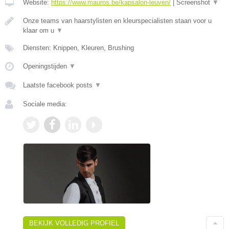
Website:
https://www.mauros.be/kapsalon-leuven/
|
Screenshot
▼
Onze teams van haarstylisten en kleurspecialisten staan voor u
klaar om u
▼
Diensten: Knippen, Kleuren, Brushing
Openingstijden
▼
Laatste facebook posts
▼
Sociale media:
BEKIJK VOLLEDIG PROFIEL