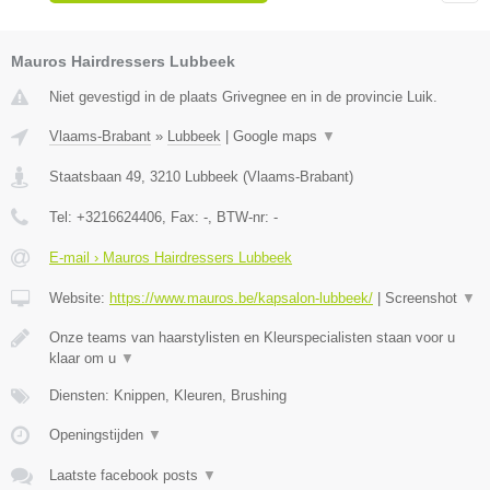
Mauros Hairdressers Lubbeek
Niet gevestigd in de plaats Grivegnee en in de provincie Luik.
Vlaams-Brabant
»
Lubbeek
|
Google maps
▼
Staatsbaan 49
,
3210
Lubbeek
(
Vlaams-Brabant
)
Tel:
+3216624406
, Fax:
-
, BTW-nr:
-
E-mail › Mauros Hairdressers Lubbeek
Website:
https://www.mauros.be/kapsalon-lubbeek/
|
Screenshot
▼
Onze teams van haarstylisten en Kleurspecialisten staan voor u
klaar om u
▼
Diensten: Knippen, Kleuren, Brushing
Openingstijden
▼
Laatste facebook posts
▼