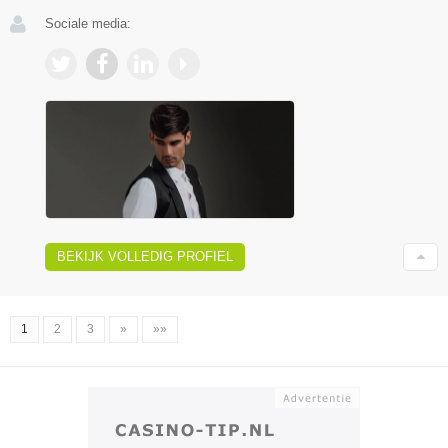
Sociale media:
BEKIJK VOLLEDIG PROFIEL
1
2
3
»
»»