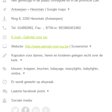
Niet gevestigd in de plaats Grivegnee en in de provincie Luik.
Antwerpen
»
Herentals
|
Google maps
▼
Ring 8
,
2200
Herentals
(
Antwerpen
)
Tel:
014892881
, Fax:
-
, BTW-nr:
BE0860451960
E-mail › Geknipt voor jou
Website:
http://www.geknipt-voor-jou.be
|
Screenshot
▼
Kapsalon voor dames, heren en kinderen gelegen recht over de
kerk.
▼
kleuren, knippen, bruchen, balayage, teasylights, babylights,
ombre,
▼
Er wordt gewerkt op afspraak.
Laatste facebook posts
▼
Sociale media: