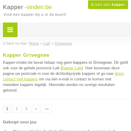
Ik ben een
kapper
Kapper
-vinden.be
Vind een kapper bij u in de buurt!
U bent nu hier:
Home
»
Luik
»
Grivegnee
Kapper Grivegnee
Kapper-vinden.be bevat helaas nog geen
kappers in Grivegnee
. Dit geldt
ook voor de gehele provincie Luik (
kapper Luik
). Voer bovenaan deze
pagina uw postcode in voor de dichtstbijzijnde kappers of ga naar
direct
contact met kappers
om via één e-mail in contact te komen met
meerdere kappers tegelijk. Hieronder worden nu overige resultaten
getoond.
1
2
3
»
»»
Geknipt voor jou