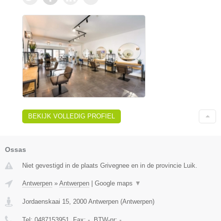
BEKIJK VOLLEDIG PROFIEL
Ossas
Niet gevestigd in de plaats Grivegnee en in de provincie Luik.
Antwerpen
»
Antwerpen
|
Google maps
▼
Jordaenskaai 15
,
2000
Antwerpen
(
Antwerpen
)
Tel:
0487153951
, Fax:
-
, BTW-nr:
-