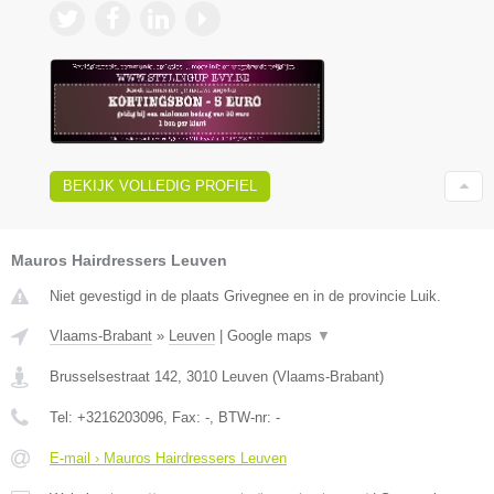
BEKIJK VOLLEDIG PROFIEL
Mauros Hairdressers Leuven
Niet gevestigd in de plaats Grivegnee en in de provincie Luik.
Vlaams-Brabant
»
Leuven
|
Google maps
▼
Brusselsestraat 142
,
3010
Leuven
(
Vlaams-Brabant
)
Tel:
+3216203096
, Fax:
-
, BTW-nr:
-
E-mail › Mauros Hairdressers Leuven