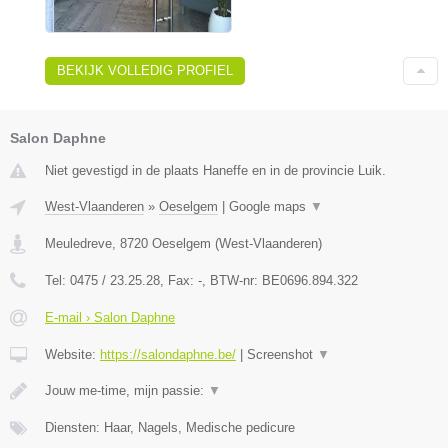
BEKIJK VOLLEDIG PROFIEL
Salon Daphne
Niet gevestigd in de plaats Haneffe en in de provincie Luik.
West-Vlaanderen
»
Oeselgem
|
Google maps
▼
Meuledreve
,
8720
Oeselgem
(
West-Vlaanderen
)
Tel:
0475 / 23.25.28
, Fax:
-
, BTW-nr:
BE0696.894.322
E-mail › Salon Daphne
Website:
https://salondaphne.be/
|
Screenshot
▼
Jouw me-time, mijn passie:
▼
Diensten: Haar, Nagels, Medische pedicure