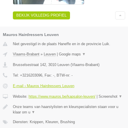
BEKIJK VOLLEDIG PROFIEL
Mauros Hairdressers Leuven
Niet gevestigd in de plaats Haneffe en in de provincie Luik.
Vlaams-Brabant
»
Leuven
|
Google maps
▼
Brusselsestraat 142
,
3010
Leuven
(
Vlaams-Brabant
)
Tel:
+3216203096
, Fax:
-
, BTW-nr:
-
E-mail › Mauros Hairdressers Leuven
Website:
https://www.mauros.be/kapsalon-leuven/
|
Screenshot
▼
Onze teams van haarstylisten en kleurspecialisten staan voor u
klaar om u
▼
Diensten: Knippen, Kleuren, Brushing