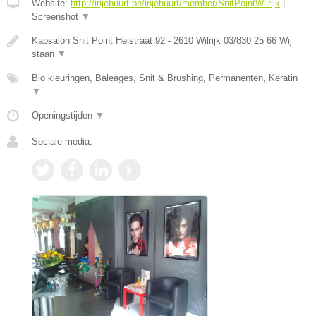
Website:
http://injebuurt.be/injebuurt/member/SnitPointWilrijk
|
Screenshot
▼
Kapsalon Snit Point Heistraat 92 - 2610 Wilrijk 03/830 25 66 Wij
staan
▼
Bio kleuringen, Baleages, Snit & Brushing, Permanenten, Keratin
▼
Openingstijden
▼
Sociale media: