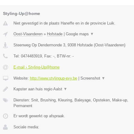
Styling-Up@home
Niet gevestigd in de plaats Haneffe en in de provincie Luik.
Oost-Vlaanderen
»
Hofstade
|
Google maps
▼
Steenweg Op Dendermonde 3
,
9308
Hofstade
(
Oost-Vlaanderen
)
Tel:
0474483919
, Fax:
-
, BTW-nr:
-
E-mail › Styling-Up@home
Website:
http://www.stylingup-evy.be
|
Screenshot
▼
Kapster aan huis regio Aalst
▼
Diensten: Snit, Brushing, Kleuring, Baleyage, Opsteken, Make-up,
Permanent
Er wordt gewerkt op afspraak.
Sociale media: