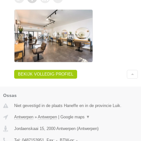
BEKIJK VOLLEDIG PROFIEL
Ossas
Niet gevestigd in de plaats Haneffe en in de provincie Luik.
Antwerpen
»
Antwerpen
|
Google maps
▼
Jordaenskaai 15
,
2000
Antwerpen
(
Antwerpen
)
Tel:
0487153951
, Fax:
-
, BTW-nr:
-