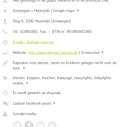
Niet gevestigd in de plaats Haneffe en in de provincie Luik.
Antwerpen
»
Herentals
|
Google maps
▼
Ring 8
,
2200
Herentals
(
Antwerpen
)
Tel:
014892881
, Fax:
-
, BTW-nr:
BE0860451960
E-mail › Geknipt voor jou
Website:
http://www.geknipt-voor-jou.be
|
Screenshot
▼
Kapsalon voor dames, heren en kinderen gelegen recht over de
kerk.
▼
kleuren, knippen, bruchen, balayage, teasylights, babylights,
ombre,
▼
Er wordt gewerkt op afspraak.
Laatste facebook posts
▼
Sociale media: