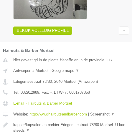
BEKIJK VOLLEDIG PROFIEL
Haircuts & Barber Mortsel
Niet gevestigd in de plaats Haneffe en in de provincie Luik.
Antwerpen
»
Mortsel
|
Google maps
▼
Edegemsestraat 78/80
,
2640
Mortsel
(
Antwerpen
)
Tel:
032912989
, Fax:
-
, BTW-nr:
0681787858
E-mail › Haircuts & Barber Mortsel
Website:
http://www.haircutsandbarber.com
|
Screenshot
▼
kapper/kapsalon en barbier Edegemsestraat 78/80 Mortsel. U kan
steeds
▼