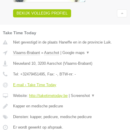
BEKIJK VOLLEDIG PROFIEL
Take Time Today
Niet gevestigd in de plaats Haneffe en in de provincie Luik.
Vlaams-Brabant
»
Aarschot
|
Google maps
▼
Nieuwland 10
,
3200
Aarschot
(
Vlaams-Brabant
)
Tel:
+32479451495
, Fax:
-
, BTW-nr:
-
E-mail › Take Time Today
Website:
http://taketimetoday.be
|
Screenshot
▼
Kapper en medische pedicure
Diensten: kapper, pedicure, medische pedicure
Er wordt gewerkt op afspraak.