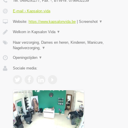
Tel:
0484291177
, Fax:
-
, BTW-nr:
0798432239
E-mail › Kapsalon vida
Website:
https://www.kapsalonvida.be
|
Screenshot
▼
Welkom in Kapsalon Vida
▼
Haar verzorging, Dames en heren, Kinderen, Manicure,
Nagelverzorging,
▼
Openingstijden
▼
Sociale media: