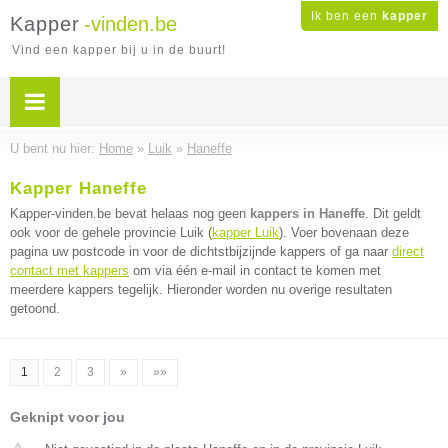
Ik ben een
kapper
Kapper
-vinden.be
Vind een kapper bij u in de buurt!
U bent nu hier:
Home
»
Luik
»
Haneffe
Kapper Haneffe
Kapper-vinden.be bevat helaas nog geen
kappers in Haneffe
. Dit geldt
ook voor de gehele provincie Luik (
kapper Luik
). Voer bovenaan deze
pagina uw postcode in voor de dichtstbijzijnde kappers of ga naar
direct
contact met kappers
om via één e-mail in contact te komen met
meerdere kappers tegelijk. Hieronder worden nu overige resultaten
getoond.
1
2
3
»
»»
Geknipt voor jou