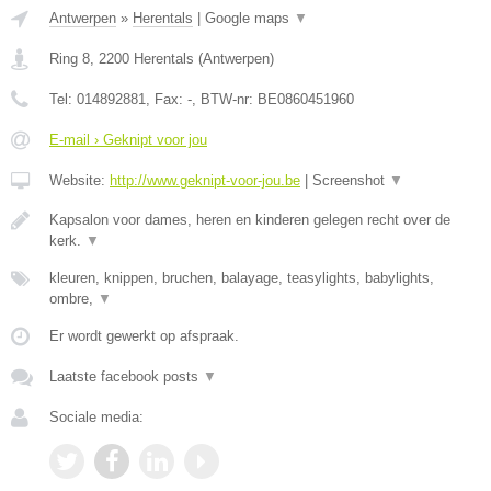
Antwerpen
»
Herentals
|
Google maps
▼
Ring 8
,
2200
Herentals
(
Antwerpen
)
Tel:
014892881
, Fax:
-
, BTW-nr:
BE0860451960
E-mail › Geknipt voor jou
Website:
http://www.geknipt-voor-jou.be
|
Screenshot
▼
Kapsalon voor dames, heren en kinderen gelegen recht over de
kerk.
▼
kleuren, knippen, bruchen, balayage, teasylights, babylights,
ombre,
▼
Er wordt gewerkt op afspraak.
Laatste facebook posts
▼
Sociale media: