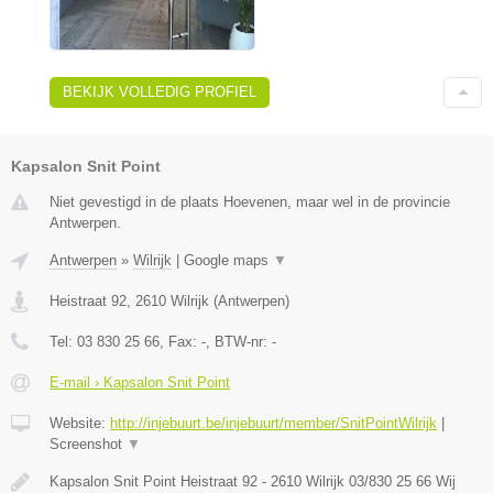
BEKIJK VOLLEDIG PROFIEL
Kapsalon Snit Point
Niet gevestigd in de plaats Hoevenen, maar wel in de provincie
Antwerpen.
Antwerpen
»
Wilrijk
|
Google maps
▼
Heistraat 92
,
2610
Wilrijk
(
Antwerpen
)
Tel:
03 830 25 66
, Fax:
-
, BTW-nr:
-
E-mail › Kapsalon Snit Point
Website:
http://injebuurt.be/injebuurt/member/SnitPointWilrijk
|
Screenshot
▼
Kapsalon Snit Point Heistraat 92 - 2610 Wilrijk 03/830 25 66 Wij