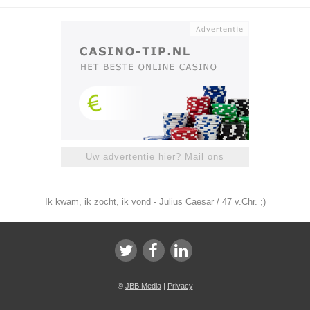
Uw advertentie hier? Mail ons
Ik kwam, ik zocht, ik vond - Julius Caesar / 47 v.Chr. ;)
©
JBB Media
|
Privacy