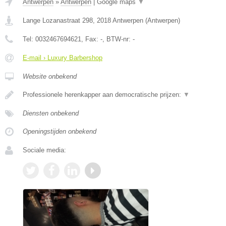
Antwerpen
»
Antwerpen
|
Google maps
▼
Lange Lozanastraat 298
,
2018
Antwerpen
(
Antwerpen
)
Tel:
0032467694621
, Fax:
-
, BTW-nr:
-
E-mail › Luxury Barbershop
Website onbekend
Professionele herenkapper aan democratische prijzen:
▼
Diensten onbekend
Openingstijden onbekend
Sociale media: