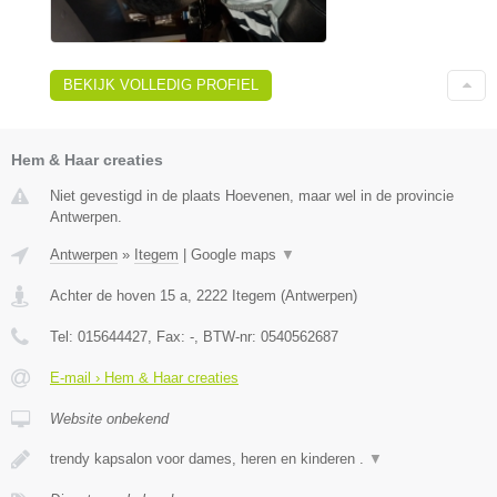
BEKIJK VOLLEDIG PROFIEL
Hem & Haar creaties
Niet gevestigd in de plaats Hoevenen, maar wel in de provincie
Antwerpen.
Antwerpen
»
Itegem
|
Google maps
▼
Achter de hoven 15 a
,
2222
Itegem
(
Antwerpen
)
Tel:
015644427
, Fax:
-
, BTW-nr:
0540562687
E-mail › Hem & Haar creaties
Website onbekend
trendy kapsalon voor dames, heren en kinderen .
▼