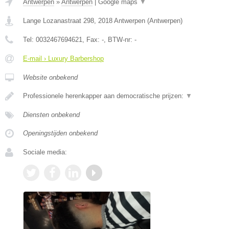
Antwerpen
»
Antwerpen
|
Google maps
▼
Lange Lozanastraat 298
,
2018
Antwerpen
(
Antwerpen
)
Tel:
0032467694621
, Fax:
-
, BTW-nr:
-
E-mail › Luxury Barbershop
Website onbekend
Professionele herenkapper aan democratische prijzen:
▼
Diensten onbekend
Openingstijden onbekend
Sociale media: