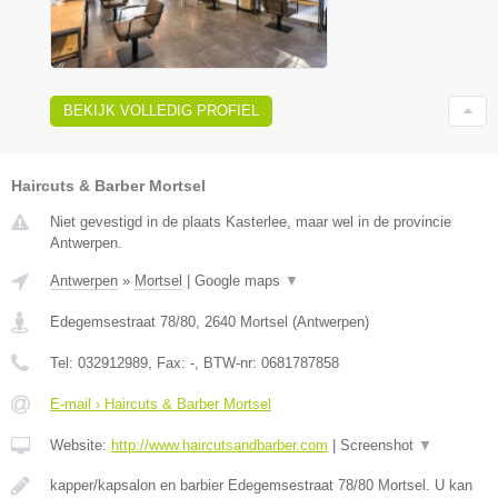
BEKIJK VOLLEDIG PROFIEL
Haircuts & Barber Mortsel
Niet gevestigd in de plaats Kasterlee, maar wel in de provincie
Antwerpen.
Antwerpen
»
Mortsel
|
Google maps
▼
Edegemsestraat 78/80
,
2640
Mortsel
(
Antwerpen
)
Tel:
032912989
, Fax:
-
, BTW-nr:
0681787858
E-mail › Haircuts & Barber Mortsel
Website:
http://www.haircutsandbarber.com
|
Screenshot
▼
kapper/kapsalon en barbier Edegemsestraat 78/80 Mortsel. U kan