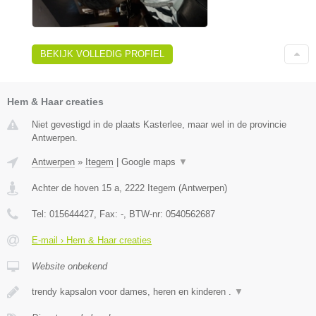
BEKIJK VOLLEDIG PROFIEL
Hem & Haar creaties
Niet gevestigd in de plaats Kasterlee, maar wel in de provincie
Antwerpen.
Antwerpen
»
Itegem
|
Google maps
▼
Achter de hoven 15 a
,
2222
Itegem
(
Antwerpen
)
Tel:
015644427
, Fax:
-
, BTW-nr:
0540562687
E-mail › Hem & Haar creaties
Website onbekend
trendy kapsalon voor dames, heren en kinderen .
▼