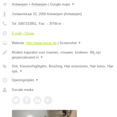
Antwerpen
»
Antwerpen
|
Google maps
▼
Jordaenskaai 15
,
2000
Antwerpen
(
Antwerpen
)
Tel:
0487153951
, Fax:
-
, BTW-nr:
-
E-mail › Ossas
Website:
http://www.ossas.be
|
Screenshot
▼
Modern kapsalon voor mannen, vrouwen, kinderen. Wij zijn
gespecialiseerd in
▼
Snit, Kleuren/highlights, Brushing, Hair extensions, Hair botox, Hair
spa,
▼
Openingstijden
▼
Sociale media: