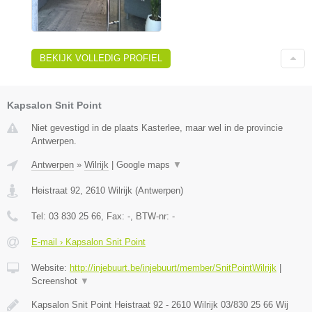
BEKIJK VOLLEDIG PROFIEL
Kapsalon Snit Point
Niet gevestigd in de plaats Kasterlee, maar wel in de provincie
Antwerpen.
Antwerpen
»
Wilrijk
|
Google maps
▼
Heistraat 92
,
2610
Wilrijk
(
Antwerpen
)
Tel:
03 830 25 66
, Fax:
-
, BTW-nr:
-
E-mail › Kapsalon Snit Point
Website:
http://injebuurt.be/injebuurt/member/SnitPointWilrijk
|
Screenshot
▼
Kapsalon Snit Point Heistraat 92 - 2610 Wilrijk 03/830 25 66 Wij