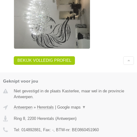
BEKIJK VOLLEDIG PROFIEL
Geknipt voor jou
Niet gevestigd in de plaats Kasterlee, maar wel in de provincie
Antwerpen.
Antwerpen
»
Herentals
|
Google maps
▼
Ring 8
,
2200
Herentals
(
Antwerpen
)
Tel:
014892881
, Fax:
-
, BTW-nr:
BE0860451960