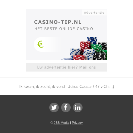
Uw advertentie hier? Mail ons
Ik kwam, ik zocht, ik vond - Julius Caesar / 47 v.Chr. ;)
©
JBB Media
|
Privacy