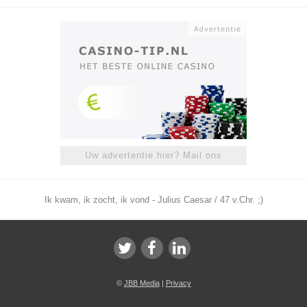
Uw advertentie hier? Mail ons
Ik kwam, ik zocht, ik vond - Julius Caesar / 47 v.Chr. ;)
©
JBB Media
|
Privacy