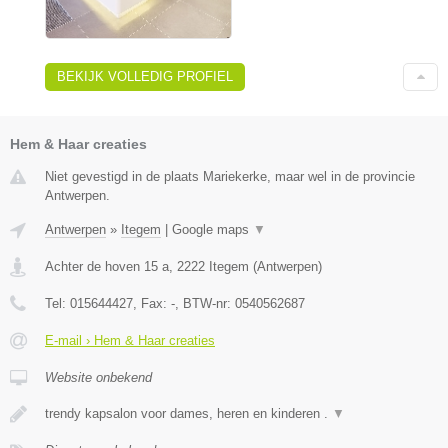
BEKIJK VOLLEDIG PROFIEL
Hem & Haar creaties
Niet gevestigd in de plaats Mariekerke, maar wel in de provincie
Antwerpen.
Antwerpen
»
Itegem
|
Google maps
▼
Achter de hoven 15 a
,
2222
Itegem
(
Antwerpen
)
Tel:
015644427
, Fax:
-
, BTW-nr:
0540562687
E-mail › Hem & Haar creaties
Website onbekend
trendy kapsalon voor dames, heren en kinderen .
▼