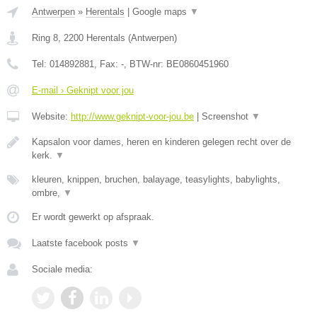
Antwerpen
»
Herentals
|
Google maps
▼
Ring 8
,
2200
Herentals
(
Antwerpen
)
Tel:
014892881
, Fax:
-
, BTW-nr:
BE0860451960
E-mail › Geknipt voor jou
Website:
http://www.geknipt-voor-jou.be
|
Screenshot
▼
Kapsalon voor dames, heren en kinderen gelegen recht over de
kerk.
▼
kleuren, knippen, bruchen, balayage, teasylights, babylights,
ombre,
▼
Er wordt gewerkt op afspraak.
Laatste facebook posts
▼
Sociale media: