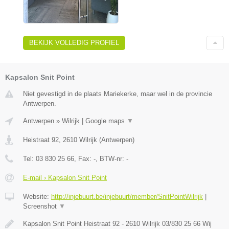
BEKIJK VOLLEDIG PROFIEL
Kapsalon Snit Point
Niet gevestigd in de plaats Mariekerke, maar wel in de provincie
Antwerpen.
Antwerpen
»
Wilrijk
|
Google maps
▼
Heistraat 92
,
2610
Wilrijk
(
Antwerpen
)
Tel:
03 830 25 66
, Fax:
-
, BTW-nr:
-
E-mail › Kapsalon Snit Point
Website:
http://injebuurt.be/injebuurt/member/SnitPointWilrijk
|
Screenshot
▼
Kapsalon Snit Point Heistraat 92 - 2610 Wilrijk 03/830 25 66 Wij