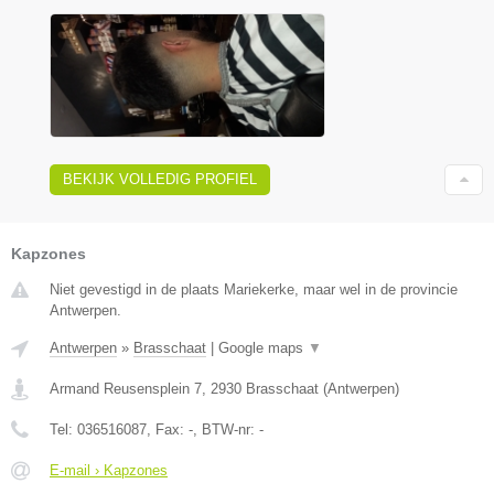
BEKIJK VOLLEDIG PROFIEL
Kapzones
Niet gevestigd in de plaats Mariekerke, maar wel in de provincie
Antwerpen.
Antwerpen
»
Brasschaat
|
Google maps
▼
Armand Reusensplein 7
,
2930
Brasschaat
(
Antwerpen
)
Tel:
036516087
, Fax:
-
, BTW-nr:
-
E-mail › Kapzones