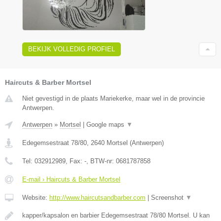
BEKIJK VOLLEDIG PROFIEL
Haircuts & Barber Mortsel
Niet gevestigd in de plaats Mariekerke, maar wel in de provincie
Antwerpen.
Antwerpen
»
Mortsel
|
Google maps
▼
Edegemsestraat 78/80
,
2640
Mortsel
(
Antwerpen
)
Tel:
032912989
, Fax:
-
, BTW-nr:
0681787858
E-mail › Haircuts & Barber Mortsel
Website:
http://www.haircutsandbarber.com
|
Screenshot
▼
kapper/kapsalon en barbier Edegemsestraat 78/80 Mortsel. U kan