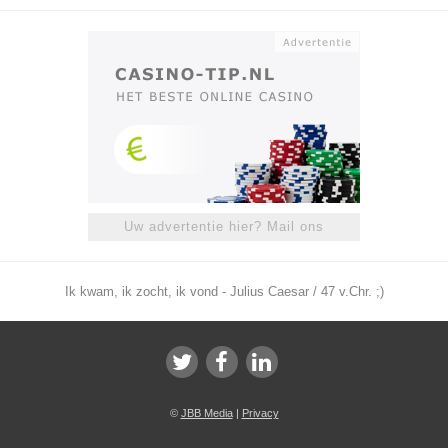
Uw advertentie hier? Mail ons
Ik kwam, ik zocht, ik vond - Julius Caesar / 47 v.Chr. ;)
©
JBB Media
|
Privacy