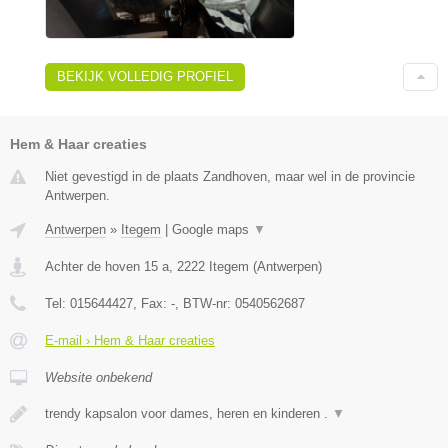
BEKIJK VOLLEDIG PROFIEL
Hem & Haar creaties
Niet gevestigd in de plaats Zandhoven, maar wel in de provincie
Antwerpen.
Antwerpen
»
Itegem
|
Google maps
▼
Achter de hoven 15 a
,
2222
Itegem
(
Antwerpen
)
Tel:
015644427
, Fax:
-
, BTW-nr:
0540562687
E-mail › Hem & Haar creaties
Website onbekend
trendy kapsalon voor dames, heren en kinderen .
▼