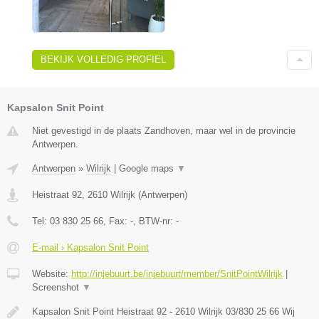
BEKIJK VOLLEDIG PROFIEL
Kapsalon Snit Point
Niet gevestigd in de plaats Zandhoven, maar wel in de provincie
Antwerpen.
Antwerpen
»
Wilrijk
|
Google maps
▼
Heistraat 92
,
2610
Wilrijk
(
Antwerpen
)
Tel:
03 830 25 66
, Fax:
-
, BTW-nr:
-
E-mail › Kapsalon Snit Point
Website:
http://injebuurt.be/injebuurt/member/SnitPointWilrijk
|
Screenshot
▼
Kapsalon Snit Point Heistraat 92 - 2610 Wilrijk 03/830 25 66 Wij