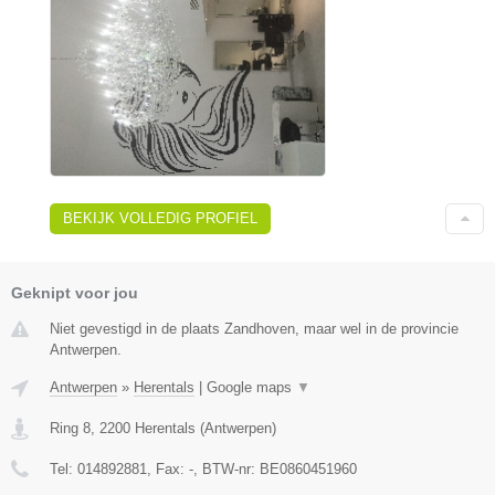
BEKIJK VOLLEDIG PROFIEL
Geknipt voor jou
Niet gevestigd in de plaats Zandhoven, maar wel in de provincie
Antwerpen.
Antwerpen
»
Herentals
|
Google maps
▼
Ring 8
,
2200
Herentals
(
Antwerpen
)
Tel:
014892881
, Fax:
-
, BTW-nr:
BE0860451960