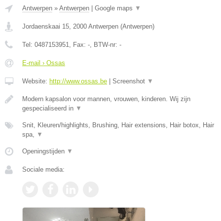
Antwerpen
»
Antwerpen
|
Google maps
▼
Jordaenskaai 15
,
2000
Antwerpen
(
Antwerpen
)
Tel:
0487153951
, Fax:
-
, BTW-nr:
-
E-mail › Ossas
Website:
http://www.ossas.be
|
Screenshot
▼
Modern kapsalon voor mannen, vrouwen, kinderen. Wij zijn
gespecialiseerd in
▼
Snit, Kleuren/highlights, Brushing, Hair extensions, Hair botox, Hair
spa,
▼
Openingstijden
▼
Sociale media: