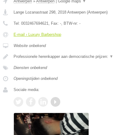
Antwerpen
»
Antwerpen
|
Google maps
▼
Lange Lozanastraat 298
,
2018
Antwerpen
(
Antwerpen
)
Tel:
0032467694621
, Fax:
-
, BTW-nr:
-
E-mail › Luxury Barbershop
Website onbekend
Professionele herenkapper aan democratische prijzen:
▼
Diensten onbekend
Openingstijden onbekend
Sociale media: