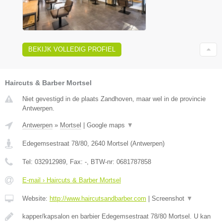
BEKIJK VOLLEDIG PROFIEL
Haircuts & Barber Mortsel
Niet gevestigd in de plaats Zandhoven, maar wel in de provincie
Antwerpen.
Antwerpen
»
Mortsel
|
Google maps
▼
Edegemsestraat 78/80
,
2640
Mortsel
(
Antwerpen
)
Tel:
032912989
, Fax:
-
, BTW-nr:
0681787858
E-mail › Haircuts & Barber Mortsel
Website:
http://www.haircutsandbarber.com
|
Screenshot
▼
kapper/kapsalon en barbier Edegemsestraat 78/80 Mortsel. U kan