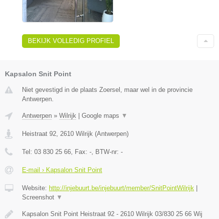
BEKIJK VOLLEDIG PROFIEL
Kapsalon Snit Point
Niet gevestigd in de plaats Zoersel, maar wel in de provincie
Antwerpen.
Antwerpen
»
Wilrijk
|
Google maps
▼
Heistraat 92
,
2610
Wilrijk
(
Antwerpen
)
Tel:
03 830 25 66
, Fax:
-
, BTW-nr:
-
E-mail › Kapsalon Snit Point
Website:
http://injebuurt.be/injebuurt/member/SnitPointWilrijk
|
Screenshot
▼
Kapsalon Snit Point Heistraat 92 - 2610 Wilrijk 03/830 25 66 Wij