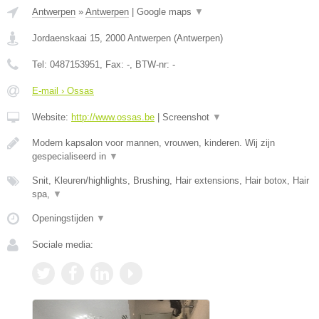
Antwerpen
»
Antwerpen
|
Google maps
▼
Jordaenskaai 15
,
2000
Antwerpen
(
Antwerpen
)
Tel:
0487153951
, Fax:
-
, BTW-nr:
-
E-mail › Ossas
Website:
http://www.ossas.be
|
Screenshot
▼
Modern kapsalon voor mannen, vrouwen, kinderen. Wij zijn
gespecialiseerd in
▼
Snit, Kleuren/highlights, Brushing, Hair extensions, Hair botox, Hair
spa,
▼
Openingstijden
▼
Sociale media: