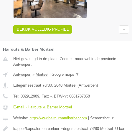
BEKIJK VOLLEDIG PROFIEL
Haircuts & Barber Mortsel
Niet gevestigd in de plaats Zoersel, maar wel in de provincie
Antwerpen.
Antwerpen
»
Mortsel
|
Google maps
▼
Edegemsestraat 78/80
,
2640
Mortsel
(
Antwerpen
)
Tel:
032912989
, Fax:
-
, BTW-nr:
0681787858
E-mail › Haircuts & Barber Mortsel
Website:
http://www.haircutsandbarber.com
|
Screenshot
▼
kapper/kapsalon en barbier Edegemsestraat 78/80 Mortsel. U kan