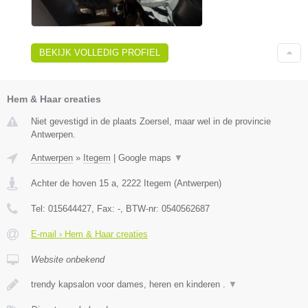
BEKIJK VOLLEDIG PROFIEL
Hem & Haar creaties
Niet gevestigd in de plaats Zoersel, maar wel in de provincie
Antwerpen.
Antwerpen
»
Itegem
|
Google maps
▼
Achter de hoven 15 a
,
2222
Itegem
(
Antwerpen
)
Tel:
015644427
, Fax:
-
, BTW-nr:
0540562687
E-mail › Hem & Haar creaties
Website onbekend
trendy kapsalon voor dames, heren en kinderen .
▼