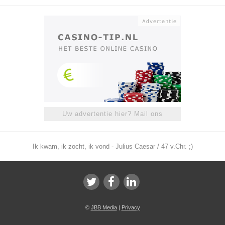
Uw advertentie hier? Mail ons
Ik kwam, ik zocht, ik vond - Julius Caesar / 47 v.Chr. ;)
©
JBB Media
|
Privacy