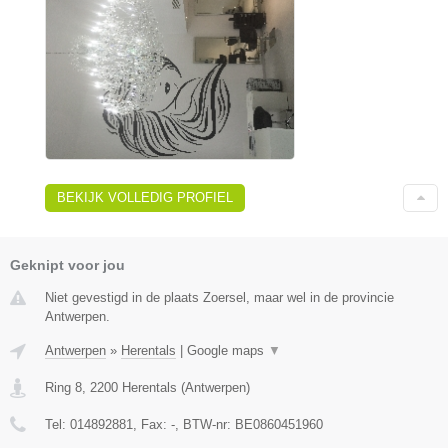
BEKIJK VOLLEDIG PROFIEL
Geknipt voor jou
Niet gevestigd in de plaats Zoersel, maar wel in de provincie
Antwerpen.
Antwerpen
»
Herentals
|
Google maps
▼
Ring 8
,
2200
Herentals
(
Antwerpen
)
Tel:
014892881
, Fax:
-
, BTW-nr:
BE0860451960