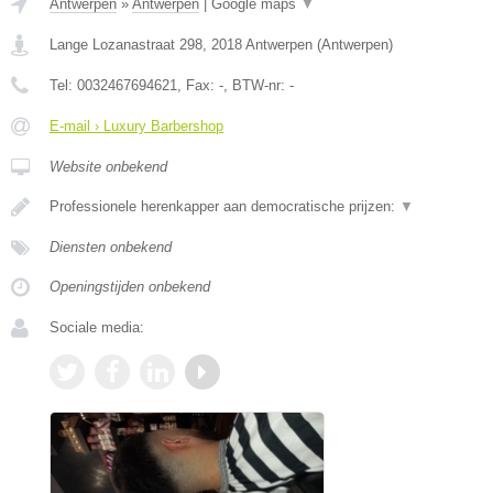
Antwerpen
»
Antwerpen
|
Google maps
▼
Lange Lozanastraat 298
,
2018
Antwerpen
(
Antwerpen
)
Tel:
0032467694621
, Fax:
-
, BTW-nr:
-
E-mail › Luxury Barbershop
Website onbekend
Professionele herenkapper aan democratische prijzen:
▼
Diensten onbekend
Openingstijden onbekend
Sociale media: