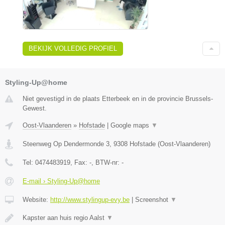
BEKIJK VOLLEDIG PROFIEL
Styling-Up@home
Niet gevestigd in de plaats Etterbeek en in de provincie Brussels-
Gewest.
Oost-Vlaanderen
»
Hofstade
|
Google maps
▼
Steenweg Op Dendermonde 3
,
9308
Hofstade
(
Oost-Vlaanderen
)
Tel:
0474483919
, Fax:
-
, BTW-nr:
-
E-mail › Styling-Up@home
Website:
http://www.stylingup-evy.be
|
Screenshot
▼
Kapster aan huis regio Aalst
▼