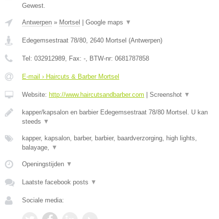
Gewest.
Antwerpen
»
Mortsel
|
Google maps
▼
Edegemsestraat 78/80
,
2640
Mortsel
(
Antwerpen
)
Tel:
032912989
, Fax:
-
, BTW-nr:
0681787858
E-mail › Haircuts & Barber Mortsel
Website:
http://www.haircutsandbarber.com
|
Screenshot
▼
kapper/kapsalon en barbier Edegemsestraat 78/80 Mortsel. U kan
steeds
▼
kapper, kapsalon, barber, barbier, baardverzorging, high lights,
balayage,
▼
Openingstijden
▼
Laatste facebook posts
▼
Sociale media: