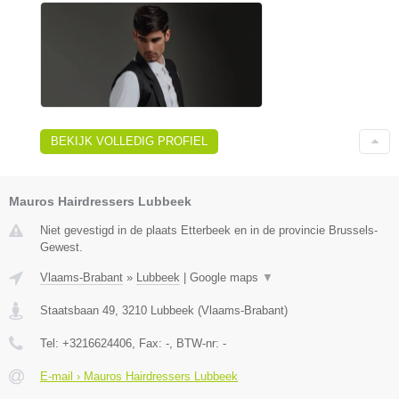
BEKIJK VOLLEDIG PROFIEL
Mauros Hairdressers Lubbeek
Niet gevestigd in de plaats Etterbeek en in de provincie Brussels-
Gewest.
Vlaams-Brabant
»
Lubbeek
|
Google maps
▼
Staatsbaan 49
,
3210
Lubbeek
(
Vlaams-Brabant
)
Tel:
+3216624406
, Fax:
-
, BTW-nr:
-
E-mail › Mauros Hairdressers Lubbeek