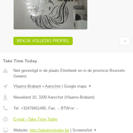
BEKIJK VOLLEDIG PROFIEL
Take Time Today
Niet gevestigd in de plaats Etterbeek en in de provincie Brussels-
Gewest.
Vlaams-Brabant
»
Aarschot
|
Google maps
▼
Nieuwland 10
,
3200
Aarschot
(
Vlaams-Brabant
)
Tel:
+32479451495
, Fax:
-
, BTW-nr:
-
E-mail › Take Time Today
Website:
http://taketimetoday.be
|
Screenshot
▼