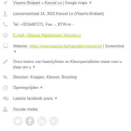
Vlaams-Brabant
»
Kessel Lo
|
Google maps
▼
Leuvensestraat 14
,
3010
Kessel Lo
(
Vlaams-Brabant
)
Tel:
+3216487271
, Fax:
-
, BTW-nr:
-
E-mail › Mauros Hairdressers Kessel-Lo
Website:
https://www.mauros.be/kapsalon-kessel-lo/
|
Screenshot
▼
Onze teams van haarstylisten en Kleurspecialisten staan voor u
klaar om u
▼
Diensten: Knippen, Kleuren, Brushing
Openingstijden
▼
Laatste facebook posts
▼
Sociale media: