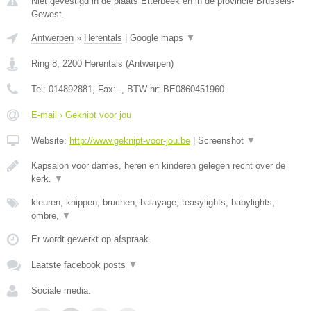
Niet gevestigd in de plaats Etterbeek en in de provincie Brussels-
Gewest.
Antwerpen
»
Herentals
|
Google maps
▼
Ring 8
,
2200
Herentals
(
Antwerpen
)
Tel:
014892881
, Fax:
-
, BTW-nr:
BE0860451960
E-mail › Geknipt voor jou
Website:
http://www.geknipt-voor-jou.be
|
Screenshot
▼
Kapsalon voor dames, heren en kinderen gelegen recht over de
kerk.
▼
kleuren, knippen, bruchen, balayage, teasylights, babylights,
ombre,
▼
Er wordt gewerkt op afspraak.
Laatste facebook posts
▼
Sociale media: