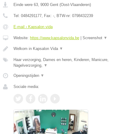
Einde were 63
,
9000
Gent
(
Oost-Vlaanderen
)
Tel:
0484291177
, Fax:
-
, BTW-nr:
0798432239
E-mail › Kapsalon vida
Website:
https://www.kapsalonvida.be
|
Screenshot
▼
Welkom in Kapsalon Vida
▼
Haar verzorging, Dames en heren, Kinderen, Manicure,
Nagelverzorging,
▼
Openingstijden
▼
Sociale media: