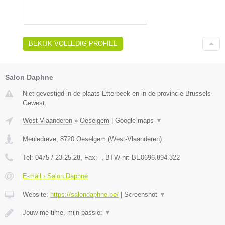
BEKIJK VOLLEDIG PROFIEL
Salon Daphne
Niet gevestigd in de plaats Etterbeek en in de provincie Brussels-
Gewest.
West-Vlaanderen
»
Oeselgem
|
Google maps
▼
Meuledreve
,
8720
Oeselgem
(
West-Vlaanderen
)
Tel:
0475 / 23.25.28
, Fax:
-
, BTW-nr:
BE0696.894.322
E-mail › Salon Daphne
Website:
https://salondaphne.be/
|
Screenshot
▼
Jouw me-time, mijn passie:
▼