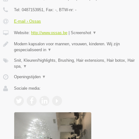
Tel:
0487153951
, Fax:
-
, BTW-nr:
-
E-mail › Ossas
Website:
http://www.ossas.be
|
Screenshot
▼
Modern kapsalon voor mannen, vrouwen, kinderen. Wij zijn
gespecialiseerd in
▼
Snit, Kleuren/highlights, Brushing, Hair extensions, Hair botox, Hair
spa,
▼
Openingstijden
▼
Sociale media: