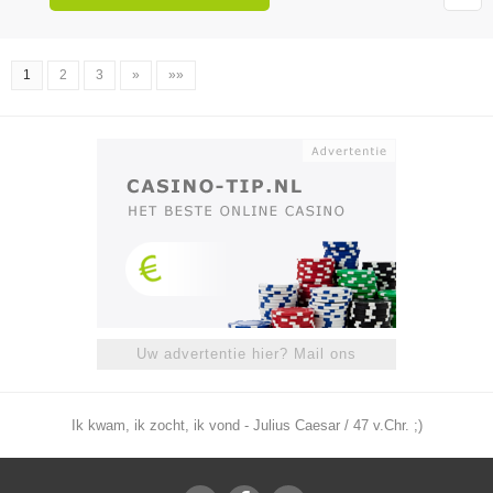
1
2
3
»
»»
Uw advertentie hier? Mail ons
Ik kwam, ik zocht, ik vond - Julius Caesar / 47 v.Chr. ;)