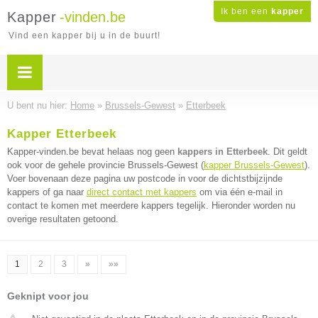
Ik ben een
kapper
Kapper
-vinden.be
Vind een kapper bij u in de buurt!
U bent nu hier:
Home
»
Brussels-Gewest
»
Etterbeek
Kapper Etterbeek
Kapper-vinden.be bevat helaas nog geen
kappers in Etterbeek
. Dit geldt
ook voor de gehele provincie Brussels-Gewest (
kapper Brussels-Gewest
).
Voer bovenaan deze pagina uw postcode in voor de dichtstbijzijnde
kappers of ga naar
direct contact met kappers
om via één e-mail in
contact te komen met meerdere kappers tegelijk. Hieronder worden nu
overige resultaten getoond.
1
2
3
»
»»
Geknipt voor jou